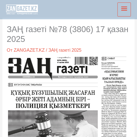
Перейти
Глав
к
мен
содержимому
ЗАҢ газеті №78 (3806) 17 қазан
2025
От
ZANGAZET.KZ
/
ЗАҢ газеті 2025