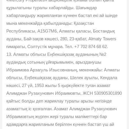
құрылатыны туралы хабарлайды. Шағымдар
хабарландыру жарияланған күннен бастап екі ай ішінде
мына мекенжайда қабылданады: Қазақстан
Республикасы, A15G7M6, Алматы қаласы, Бостандық
ауданы, Бай-зақов көшесі, 280, 23-қабат, Almaty Towers
ғимараты, Солтүстік мұнара. Тел. +7 702 874 68 62.
13. Алматы облысы Еңбекшіқазақ ауданының №2
аудандық сотының ұйғарымымен, арызданушы
Ибраимова Арзагуль Изысовнаның, мекенжайы: Алматы
облысы, Еңбекшіқазақ ауданы, Шелек ауылы, Кендала
көшесі, 27 үй, 1953 жылы 5 қыркүйекте туған азамат
Алимджан Рузахунович Ибраимовты, ЖСН 530905301890
қайтыс болды деп жариялау туралы арызы негізінде
азаматтық іс қозғалған. Азамат Алимджан Рузахунович
Ибраимовтың жүрген жері туралы мəліметтері бар
адамдарға жарияланым берілген күннен бастап үш ай