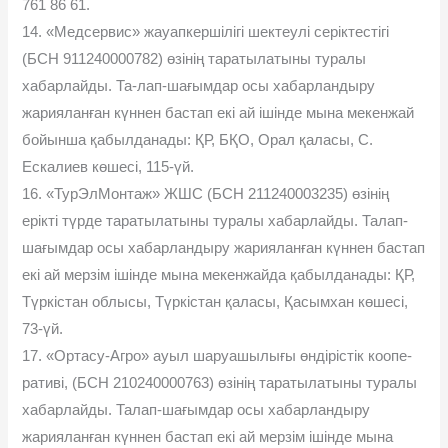
761 86 61.
14. «Медсервис» жауапкершілігі шектеулі серіктестігі
(БСН 911240000782) өзінің таратылатыны туралы
хабарлайды. Та-лап-шағымдар осы хабарландыру
жарияланған күннен бастап екі ай ішінде мына мекенжай
бойынша қабылданады: ҚР, БҚО, Орал қаласы, С.
Ескалиев көшесі, 115-үй.
16. «ТурЭлМонтаж» ЖШС (БСН 211240003235) өзінің
ерікті түрде таратылатыны туралы хабарлайды. Талап-
шағымдар осы хабарландыру жарияланған күннен бастап
екі ай мерзім ішінде мына мекенжайда қабылданады: ҚР,
Түркістан облысы, Түркістан қаласы, Қасымхан көшесі,
73-үй.
17. «Ортасу-Агро» ауыл шаруашылығы өндірістік коопе-
ративі, (БСН 210240000763) өзінің таратылатыны туралы
хабарлайды. Талап-шағымдар осы хабарландыру
жарияланған күннен бастап екі ай мерзім ішінде мына