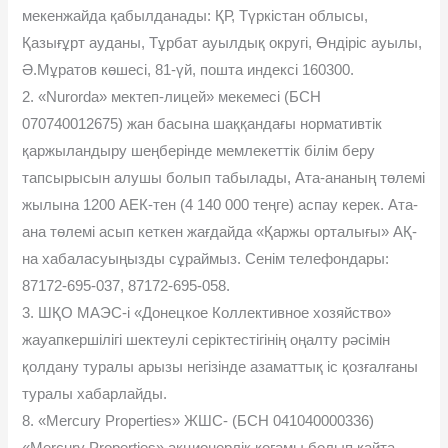
мекенжайда қабылданады: ҚР, Түркістан облысы,
Қазығұрт ауданы, Тұрбат ауылдық округі, Өндіріс ауылы,
Ə.Мұратов көшесі, 81-үй, пошта индексі 160300.
2. «Nurorda» мектеп-лицей» мекемесі (БСН
070740012675) жан басына шаққандағы нормативтік
қаржыландыру шеңберінде мемлекеттік білім беру
тапсырысын алушы болып табылады, Ата-ананың төлемі
жылына 1200 АЕК-тен (4 140 000 теңге) аспау керек. Ата-
ана төлемі асып кеткен жағдайда «Қаржы орталығы» АҚ-
на хабаласуыңызды сұраймыз. Сенім телефондары:
87172-695-037, 87172-695-058.
3. ШҚО МАЭС-і «Донецкое Коллективное хозяйство»
жауапкершілігі шектеулі серіктестігінің оңалту рəсімін
қолдану туралы арызы негізінде азаматтық іс қозғалғаны
туралы хабарлайды.
8. «Mercury Properties» ЖШС- (БСН 041040000336)
«Mercury Properties» акционерлік қоғамы болып қайта