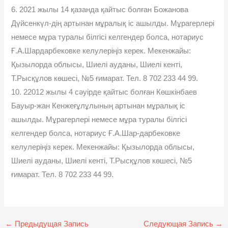
6. 2021 жылы 14 қазанда қайтыс болған Божанова
Дүйсенкүл-дің артынан мұралық іс ашылды. Мұрагерлері
немесе мұра туралы білгісі келгендер болса, нотариус
Ғ.А.Шардарбековке келулеріңіз керек. Мекенжайы:
Қызылорда облысы, Шиелі ауданы, Шиелі кенті,
Т.Рысқұлов көшесі, №5 ғимарат. Тел. 8 702 233 44 99.
10. 22012 жылы 4 сəуірде қайтыс болған Көшкінбаев
Бауыр-жан Кенжеғұлұлының артынан мұралық іс
ашылды. Мұрагерлері немесе мұра туралы білгісі
келгендер болса, нотариус Ғ.А.Шар-дарбековке
келулеріңіз керек. Мекенжайы: Қызылорда облысы,
Шиелі ауданы, Шиелі кенті, Т.Рысқұлов көшесі, №5
ғимарат. Тел. 8 702 233 44 99.
←
Предыдущая Запись
Следующая Запись
→