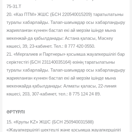
75-31.Т
20. «Каз ПТМ» ЖШС (БСН 220540015209) таратылатыны
туралы хабарлайды. Талап-шағымдар осы хабарландыру
жарияланған күннен бастап екі ай мерзім ішінде мына
мекенжай-да қабылданады: Астана қаласы, Мəскеу
көшесі, 39, 23-кабинет. Тел.: 8 777 420 0550.
21. «Мергалиев и Партнеры» қосымша жауапкершілігі бар
серіктестігі (БСН 231140035164) өзінің таратылатыны
туралы хабарлайды. Талап-шағымдар осы хабарландыру
жарияланған күннен бастап екі ай мерзім ішінде мына
мекенжайда қабылданады: Алматы қаласы, 22-линия
көшесі, 203, 307-кабинет, тел.: 8 775 124 24 89.
ӘРТҮРЛІ
15. «Крупы KZ» ЖШС (БСН 250940031588)
«Жауапкершілігі шектеулі жəне қосымша жауапкершілігі