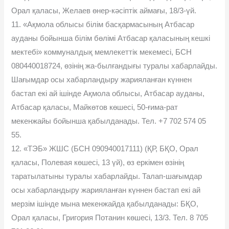
Орал қаласы, Желаев өнер-кəсіптік аймағы, 18/3-үй.
11. «Ақмола облысы бiлiм басқармасының Атбасар
ауданы бойынша білім бөлімі Атбасар қаласының кешкi
мектебi» коммуналдық мемлекеттік мекемесі, БСН
080440018724, өзiнiң жа-былғандығы туралы хабарлайды.
Шағымдар осы хабарландыру жарияланған күннен
бастап екі ай ішінде Ақмола облысы, Атбасар ауданы,
Атбасар қаласы, Майкөтов көшесі, 50-ғима-рат
мекенжайы бойынша қабылданады. Тел. +7 702 574 05
55.
12. «ТЭБ» ЖШС (БСН 090940017111) (ҚР, БҚО, Орал
қаласы, Полевая көшесі, 13 үй), өз еркімен өзінің
таратылатыны туралы хабарлайды. Талап-шағымдар
осы хабарландыру жарияланған күннен бастап екі ай
мерзім ішінде мына мекенжайда қабылданады: БҚО,
Орал қаласы, Григория Потанин көшесі, 13/3. Тел. 8 705