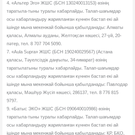
4. «Альтер Эго» ЖШС (БСН 130240013153) өзінің
таратыла-тыны туралы хабарлайды. Талап-шағымдар
осы хабарландыру жарияланған күннен бастап екі ай
ішінде мына мекенжай бойынша қабылданады: Алматы
қаласы, Алмалы ауданы, Желтоқсан көшесі, 27-үй, 20-
пəтер, тел. 8 707 704 5090.
7. «Aula Supra» ЖШС (БСН 190240029567) (Астана
қаласы, Тəуелсіздік даңғылы, 34-ғимарат) өзінің
таратылатыны туралы хабарлайды. Талап-шағымдар
осы хабарландыру жарияланған күннен бастап екі ай
ішінде мына мекенжай бойынша қабылданады: Павлодар
қаласы, Мəшһур Жүсіп көшесі, 286137, тел. 8 776 815
9797.
9. «Батыс ЭКО» ЖШС (БСН 090640010986) өзінің
таратыла-тыны туралы хабарлайды. Талап-шағымдар
осы хабарландыру жарияланған күннен бастап екі ай
ішінде мына мекенжай бойынша қабылданады: ҚР, БҚО,