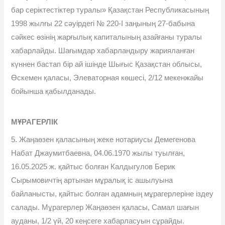
бар серіктестіктер туралы» Қазақстан Республикасының
1998 жылғы 22 сəуірдегі № 220-І заңының 27-бабына
сəйкес өзінің жарғылық капиталының азайғаны туралы
хабарлайды. Шағымдар хабарландыру жарияланған
күннен бастап бір ай ішінде Шығыс Қазақстан облысы,
Өскемен қаласы, Элеваторная көшесі, 2/12 мекенжайы
бойынша қабылданады.
МҰРАГЕРЛІК
5. Жаңаөзен қаласының жеке нотариусы Демегенова
Набат Джаумитбаевна, 04.06.1970 жылы туылған,
16.05.2025 ж. қайтыс болған Калдыгулов Берик
Сырымовичтің артынан мұралық іс ашылуына
байланысты, қайтыс болған адамның мұрагерлеріне іздеу
салады. Мұрагерлер Жаңаөзен қаласы, Самал шағын
ауданы, 1/2 үй, 20 кеңсеге хабарласуын сұрайды.