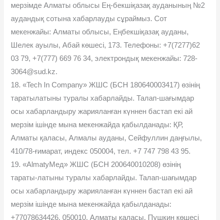
мерзімде Алматы облысы Ең-бекшіқазақ ауданының №2
аудандық сотына хабарлауды сұраймыз. Сот
мекенжайы: Алматы облысы, Еңбекшіқазақ ауданы,
Шелек ауылы, Абай көшесі, 173. Телефоны: +7(7277)62
03 79, +7(777) 669 76 34, электрондық мекенжайы: 728-
3064@sud.kz.
18. «Tech In Company» ЖШС (БСН 180640003417) өзінің
таратылатыны туралы хабарлайды. Талап-шағымдар
осы хабарландыру жарияланған күннен бастап екі ай
мерзім ішінде мына мекенжайда қабылданады: ҚР,
Алматы қаласы, Алмалы ауданы, Сейфуллин даңғылы,
410/78-ғимарат, индекс 050004, тел. +7 747 798 43 95.
19. «AlmatyМед» ЖШС (БСН 200640010208) өзінің
тараты-латыны туралы хабарлайды. Талап-шағымдар
осы хабарландыру жарияланған күннен бастап екі ай
мерзім ішінде мына мекенжайда қабылданады:
+77078634426, 050010, Алматы қаласы, Пушкин көшесі