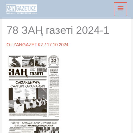
Перейти
Глав
к
мен
содержимому
78 ЗАҢ газеті 2024-1
От
ZANGAZET.KZ
/
17.10.2024