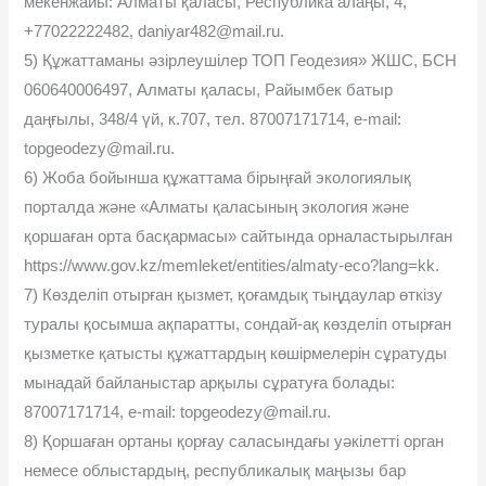
мекенжайы: Алматы қаласы, Республика алаңы, 4,
+77022222482, daniyar482@mail.ru.
5) Құжаттаманы әзірлеушілер ТОП Геодезия» ЖШС, БСН
060640006497, Алматы қаласы, Райымбек батыр
даңғылы, 348/4 үй, к.707, тел. 87007171714, e-mail:
topgeodezy@mail.ru.
6) Жоба бойынша құжаттама бірыңғай экологиялық
порталда және «Алматы қаласының экология және
қоршаған орта басқармасы» сайтында орналастырылған
https://www.gov.kz/memleket/entities/almaty-eco?lang=kk.
7) Көзделіп отырған қызмет, қоғамдық тыңдаулар өткізу
туралы қосымша ақпаратты, сондай-ақ көзделіп отырған
қызметке қатысты құжаттардың көшірмелерін сұратуды
мынадай байланыстар арқылы сұратуға болады:
87007171714, e-mail: topgeodezy@mail.ru.
8) Қоршаған ортаны қорғау саласындағы уәкілетті орган
немесе облыстардың, республикалық маңызы бар