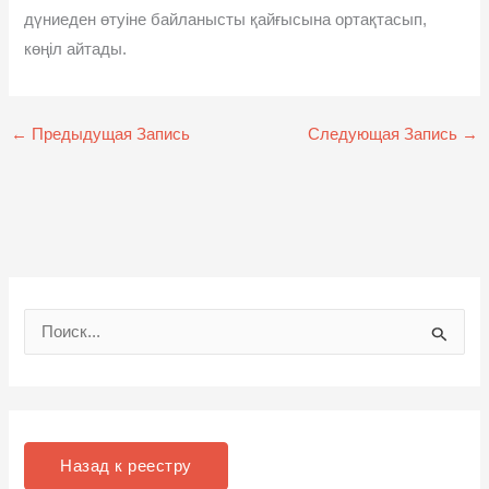
дүниеден өтуіне байланысты қайғысына ортақтасып,
көңіл айтады.
←
Предыдущая Запись
Следующая Запись
→
П
о
и
с
к
Назад к реестру