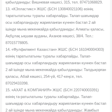
қабылданады: Вишневая көшесі, 315, тел. 87471068829.
13. «КЗпластикс» ЖШС (БСН 130840021106) өзінің
таратылатыны туралы хабарлайды. Талап-шағымдар
осы хабарландыру жарияланған күннен бастап 2 ай
ішінде мына мекенжайда қабылданады: Алматы қаласы,
Ақбұлақ ықшам ауданы, Аханов көшесі, 38/4. Тел.:
87015778805.
14. «Фулфилмент Казахстан» ЖШС (БСН 161040004303)
өзінің таратылатыны туралы хабарлайды. Талап-
шағымдар осы хабарландыру жарияланған күннен бастап
2 ай ішінде мына мекенжайда қабылданады: Талдықорған
қаласы, Абай көшесі, 254-үй, 417-кеңсе, тел.
87029433398.
15. «АХАТ & КОМПАНИЯ» ЖШС (БСН 220740003391)
өзінің та-ратылатыны туралы хабарлайды. Талап-
шағымдар осы хабарландыру жарияланған күннен бастап
2 ай ішінде мына мекенжайда қабылданады: Жамбыл