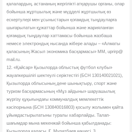
қалалардың, астананың жергілікті атқарушы органы, олар
бойынша жұртшылық және мүдделі жұртшылық өз
ескертулері мен ұсыныстарын қоғамдық тыңдауларға
шығарылатын құжаттар бойынша және жарияланған
қоғамдық тыңдаулар хаттамасы бойынша жазбаша
немесе электрондық нысанда жібере алады – «Алматы
қаласының Жасыл экономика басқармасы» ММ, uprirp@
mail.ru.
12. «Қайсар» Қызылорда облыстық футбол клубы»
жауапкершілігі шектеулі серіктестігі (БСН 130140021021),
Қызылорда облысының дене шынықтыру, спорт және
туризм басқармасының «Мұз айдыны» шаруашылық
жүргізу құқығындағы коммуналдық мемлекеттік
кәсіпорнына (БСН 130840016803) қосылу жолымен қайта
ұйымдастырылатыны туралы хабарлайды. Талап-
шағымдар мына мекенжай бойынша қабылданады:
Қызылорда қаласы, Ғ. Мұратбаев көшесі, 3.