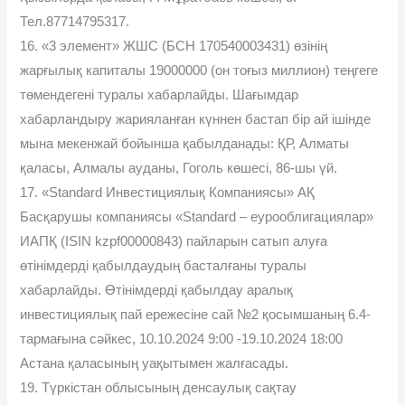
Тел.87714795317.
16. «3 элемент» ЖШС (БСН 170540003431) өзінің
жарғылық капиталы 19000000 (он тоғыз миллион) теңгеге
төмендегені туралы хабарлайды. Шағымдар
хабарландыру жарияланған күннен бастап бір ай ішінде
мына мекенжай бойынша қабылданады: ҚР, Алматы
қаласы, Алмалы ауданы, Гоголь көшесі, 86-шы үй.
17. «Standard Инвестициялық Компаниясы» АҚ
Басқарушы компаниясы «Standard – еурооблигациялар»
ИАПҚ (ISIN kzpf00000843) пайларын сатып алуға
өтінімдерді қабылдаудың басталғаны туралы
хабарлайды. Өтінімдерді қабылдау аралық
инвестициялық пай ережесіне сай №2 қосымшаның 6.4-
тармағына сәйкес, 10.10.2024 9:00 -19.10.2024 18:00
Астана қаласының уақытымен жалғасады.
19. Түркістан облысының денсаулық сақтау