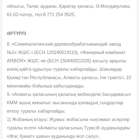
облысы, Талас ауданы, Қаратау қаласы, Ә.Молдағұлова,
61-62-пәтер, тел:8 771 254 9525.
ӘРТҮРЛІ
8. «Семипалатинский деревообрабатывающий завод
№1» ЖШС-і (БСН 120240019110), «Фанерный комбинат
ARBOR» ЖШС-не (БСН 150440021026) қосылу арқылы
өзінің қайта құрылуы туралы хабарлайды. Шағымдар
Қазақстан Республикасы, Алматы қаласы, Іле трактісі, 10
мекенжайы бойынша қабылданады.
9. «Алматы қаласының қалалық мобилділік басқармасы»
КММ ашық жиналыс нысанында қоғамдық тыңдаулар
өткізу туралы хабарлайды:
1) Жобаның атауы: Жұмыс жобасына «ықтимал әсерлер
туралы есеп» «Алматы қаласының Түрксіб ауданындағы
«Жас Қанат» шағын ауданында жол салу».