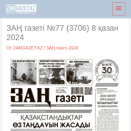
Перейти
Глав
к
мен
содержимому
ЗАҢ газеті №77 (3706) 8 қазан
2024
От
ZANGAZET.KZ
/
ЗАҢ газеті 2024