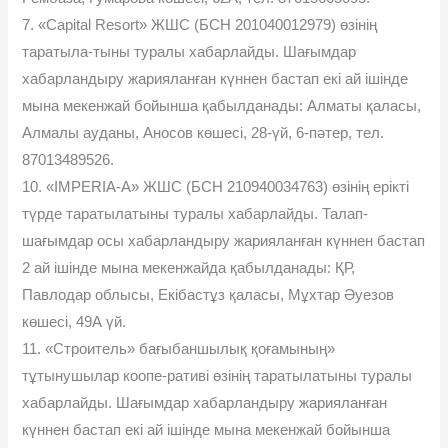
7. «Capital Resort» ЖШС (БСН 201040012979) өзінің
таратыла-тыны туралы хабарлайды. Шағымдар
хабарландыру жарияланған күннен бастап екі ай ішінде
мына мекенжай бойынша қабылданады: Алматы қаласы,
Алмалы ауданы, Аносов көшесі, 28-үй, 6-пәтер, тел.
87013489526.
10. «IMPERIA-A» ЖШС (БСН 210940034763) өзінің ерікті
түрде таратылатыны туралы хабарлайды. Талап-
шағымдар осы хабарландыру жарияланған күннен бастап
2 ай ішінде мына мекенжайда қабылданады: ҚР,
Павлодар облысы, Екібастұз қаласы, Мұхтар Әуезов
көшесі, 49А үй.
11. «Строитель» бағыбаншылық қоғамының»
тұтынушылар коопе-ративі өзінің таратылатыны туралы
хабарлайды. Шағымдар хабарландыру жарияланған
күннен бастап екі ай ішінде мына мекенжай бойынша