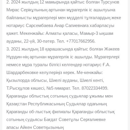
2. 2024 жылдың 12 мамырында қайтыс болған Турсунов
Мирас Серікұлының артынан мұрагерлік іс ашылуына
байланысты мұрагерлері мен мүдделі тұлғалардың жеке
нотариус Сарсембаева Анар Сапиевнаға хабарласуы
қажет. Мекенжайы: Алматы қаласы, Мамыр-3 ықшам
ауданы, 22-үй, 30-пәтер. Тел. +77017662956.
3. 2021 жылдың 18 қарашасында қайтыс болған Жәкеев
Нұрдин-нің артынан мұрагерлік іс ашылды. Мұрагерлері
немесе мұра туралы білгісі келгендер нотариус Ғ.А.
Шардарбековке келулеріңіз керек. Ме-кенжайы:
Қызылорда облысы, Шиелі ауданы, Шиелі кенті,
Т.Рысқұлов көшесі, №5 ғимарат. Тел. 87022334499.
Қарағанды облыстық сотының судьялар ұжымы мен
Қазақстан Республикасының Судьялар одағының
Қарағанды об-лыстық филиалы Қарағанды облыстық
сотының судьясы Бағдат Советұлы Серғалиевке
апасы Айкен Советқызының