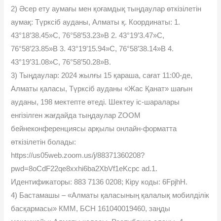
2) Әсер ету аумағы мен қоғамдық тыңдаулар өткізілетін
аумақ: Түрксіб ауданы, Алматы қ. Координаты: 1.
43°18’38.45»С, 76°58’53.23»В 2. 43°19’3.47»С,
76°58’23.85»В 3. 43°19’15.94»С, 76°58’38.14»В 4.
43°19’31.08»С, 76°58’50.28»В.
3) Тыңдаулар: 2024 жылғы 15 қараша, сағат 11:00-де,
Алматы қаласы, Түрксіб ауданы «Жас Қанат» шағын
ауданы, 198 мектепте өтеді. Шектеу іс-шаралары
енгізілген жағдайда тыңдаулар ZOOM
бейнеконференциясы арқылы онлайн-форматта
өткізілетін болады:
https://us05web.zoom.us/j/88371360208?
pwd=8oCdF22qe8xxhi6ba2XbVf1eKcpc ad.1.
Идентификаторы: 883 7136 0208; Кіру коды: 6FpjhH.
4) Бастамашы – «Алматы қаласының қалалық мобилділік
басқармасы» КММ, БСН 161040019460, заңды