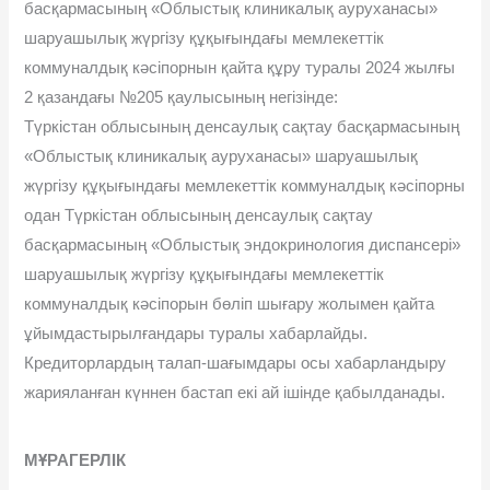
басқармасының «Облыстық клиникалық ауруханасы»
шаруашылық жүргізу құқығындағы мемлекеттік
коммуналдық кәсіпорнын қайта құру туралы 2024 жылғы
2 қазандағы №205 қаулысының негізінде:
Түркістан облысының денсаулық сақтау басқармасының
«Облыстық клиникалық ауруханасы» шаруашылық
жүргізу құқығындағы мемлекеттік коммуналдық кәсіпорны
одан Түркістан облысының денсаулық сақтау
басқармасының «Облыстық эндокринология диспансері»
шаруашылық жүргізу құқығындағы мемлекеттік
коммуналдық кәсіпорын бөліп шығару жолымен қайта
ұйымдастырылғандары туралы хабарлайды.
Кредиторлардың талап-шағымдары осы хабарландыру
жарияланған күннен бастап екі ай ішінде қабылданады.
МҰРАГЕРЛІК