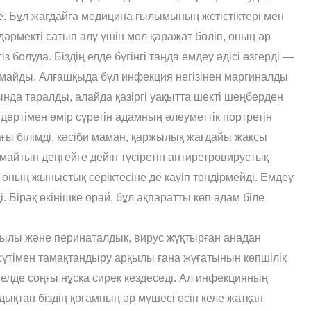
. Бұл жағдайға медицина ғылымының жетістіктері мен
і-дәрмекті сатып алу үшін мол қаражат бөліп, оның әр
 болуда. Біздің елде бүгінгі таңда емдеу әдісі өзгерді —
лмайды. Алғашқыда бұл инфекция негізінен маргиналды
да таралды, алайда қазіргі уақытта шекті шеңберден
дертімен өмір сүретін адамның әлеуметтік портретін
ғы білімді, кәсіби маман, қаржылық жағдайы жақсы
майтын деңгейге дейін түсіретін антиретровирустық
оның жыныстық серіктесіне де қауіп төндірмейді. Емдеу
. Бірақ өкінішке орай, бұл ақпаратты көп адам біле
қылы және перинаталдық, вирус жұқтырған анадан
ек сүтімен тамақтандыру арқылы ғана жұғатынын көпшілік
ң елде соңғы нұсқа сирек кездеседі. Ал инфекцияның
қтан біздің қоғамның әр мүшесі өсіп келе жатқан