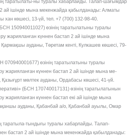
ің таратылаты-ны туралы хабарлайды. Талап-шағымдар
 2 ай ішінде мына мекенжайда қабылданады: Алматы
хан көшесі, 13-үй, тел. +7 (700) 132-98-40.
 (БСН 150940011027) өзінің таратылатыны туралы
у жарияланған күннен бастап 2 ай ішінде мына
армақшы ауданы, Төретам кенті, Кулкашев көшесі, 79-
СН 070940001677) өзінің таратылатыны туралы
 жарияланған күннен бастап 2 ай ішінде мына ме-
Қазығұрт мөлтек ауданы, Ордабасы көшесі, 41-үй.
перативі» (БСН 170740017131) өзінің таратылатынын
 жарияланған күннен бастап екі ай ішінде мына
ақаншы ауданы, Қабанбай а/о, Қабанбай ауылы, Омар
ің таратыла-тындығы туралы хабарлайды. Талап-
ен бастап 2 ай ішінде мына мекенжайда қабылданады: