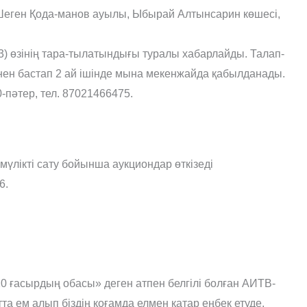
 Шеген Қода-манов ауылы, Ыбырай Алтынсарин көшесі,
өзінің тара-тылатындығы туралы хабарлайды. Талап-
ен бастап 2 ай ішінде мына мекенжайда қабылданады.
-пәтер, тел. 87021466475.
үлікті сату бойынша аукциондар өткізеді
6.
 ғасырдың обасы» деген атпен белгілі болған АИТВ-
та ем алып біздің қоғамда елмен қатар еңбек етуде,