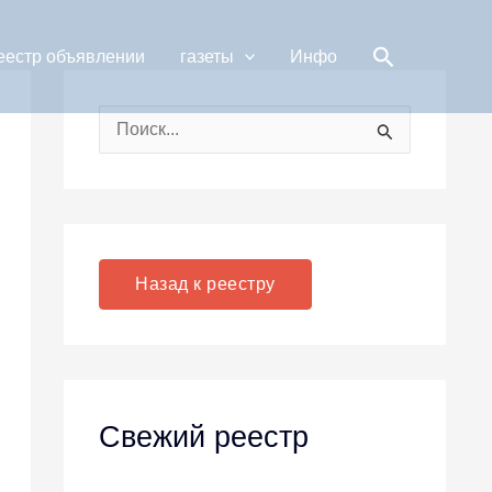
Поиск
еестр объявлении
газеты
Инфо
П
о
и
с
к
Назад к реестру
:
Свежий реестр