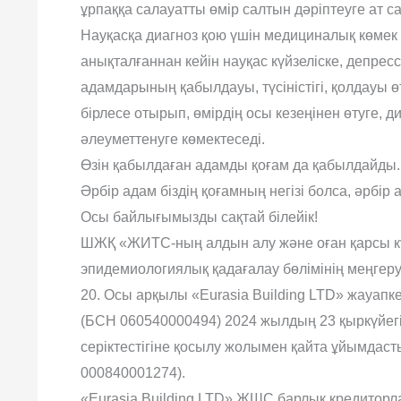
ұрпаққа салауатты өмір салтын дәріптеуге ат с
Науқасқа диагноз қою үшін медициналық көмек қ
анықталғаннан кейін науқас күйзеліске, депрес
адамдарының қабылдауы, түсіністігі, қолдауы 
бірлесе отырып, өмірдің осы кезеңінен өтуге, 
әлеуметтенуге көмектеседі.
Өзін қабылдаған адамды қоғам да қабылдайды.
Әрбір адам біздің қоғамның негізі болса, әрбі
Осы байлығымызды сақтай білейік!
ШЖҚ «ЖИТС-ның алдын алу және оған қарсы к
эпидемиологиялық қадағалау бөлімінің меңге
20. Осы арқылы «Eurasia Building LTD» жауапке
(БСН 060540000494) 2024 жылдың 23 қыркүйегі
серіктестігіне қосылу жолымен қайта ұйымда
000840001274).
«Eurasia Building LTD» ЖШС барлық кредитор