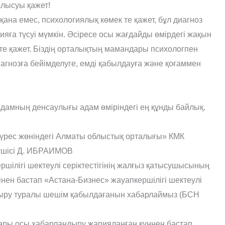
алысуы қажет!
ана емес, психологиялық көмек те қажет, бұл диагноз
сияға түсуі мүмкін. Әсіресе осы жағдайды өмірдегі жақын
өте қажет. Біздің орталықтың мамандары психологпен
диагнозға бейімделуге, емді қабылдауға және қоғаммен
р адамның денсаулығы адам өміріндегі ең құнды байлық.
үрес жөніндегі Алматы облыстық орталығы» КМК
рушісі Д. ИБРАИМОВ
ршілігі шектеулі серіктестігінің жалғыз қатысушысының
нен бастап «Астана-Бизнес» жауапкершілігі шектеулі
стыру туралы шешім қабылдағанын хабарлаймыз (БСН
лары осы хабарландыру жарияланған күннен бастап