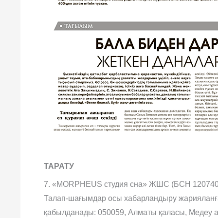
ТАРАТУ
7. «MORPHEUS студия сна» ЖШС (БСН 1207400
Талап-шағымдар осы хабарландыру жарияланған
қабылданады: 050059, Алматы қаласы, Медеу ауд