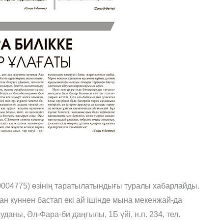
04775) өзінің таратылатындығы туралы хабарлайды.
 күннен бастап екі ай ішінде мына мекенжай-да
аны, Әл-Фара-би даңғылы, 1Б үйі, н.п. 234, тел.