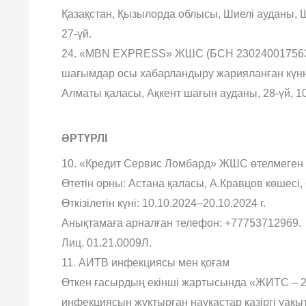
Қазақстан, Қызылорда облысы, Шиелі ауданы,
27-үй.
24. «MBN EXPRESS» ЖШС (БСН 230240017563) 
шағымдар осы хабарландыру жарияланған күнн
Алматы қаласы, Ақкент шағын ауданы, 28-үй, 10
ӘРТҮРЛІ
10. «Кредит Сервис Ломбард» ЖШС өтелмеген м
Өтетін орны: Астана қаласы, А.Кравцов көшесі, 
Өткізілетін күні: 10.10.2024–20.10.2024 г.
Анықтамаға арналған телефон: +77753712969.
Лиц. 01.21.0009Л.
11. АИТВ инфекциясы мен қоғам
Өткен ғасырдың екінші жартысында «ЖИТС – 20
инфекциясын жұқтырған науқастар қазіргі уақыт