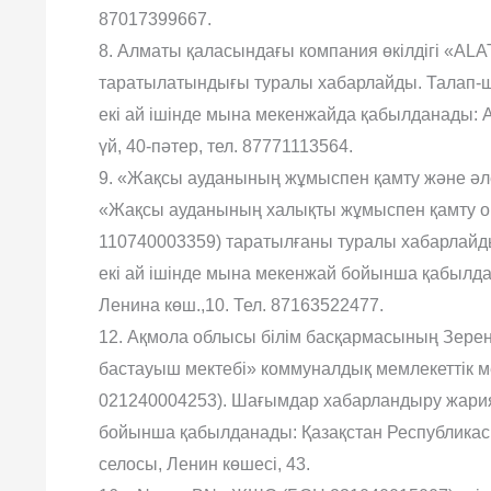
87017399667.
8. Алматы қаласындағы компания өкілдігі «AL
таратылатындығы туралы хабарлайды. Талап-ш
екі ай ішінде мына мекенжайда қабылданады: 
үй, 40-пәтер, тел. 87771113564.
9. «Жақсы ауданының жұмыспен қамту және әле
«Жақсы ауданының халықты жұмыспен қамту о
110740003359) таратылғаны туралы хабарлайд
екі ай ішінде мына мекенжай бойынша қабылд
Ленина көш.,10. Тел. 87163522477.
12. Ақмола облысы білім басқармасының Зерен
бастауыш мектебі» коммуналдық мемлекеттік 
021240004253). Шағымдар хабарландыру жариял
бойынша қабылданады: Қазақстан Республикасы
селосы, Ленин көшесі, 43.