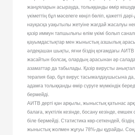
жанұяларын асырауда, толыққанды өмір кешуде
үкіметтің бұл мәселеге көңіл бөліп, қажетті дәр
науқасқа уақытылы жетуіне жағдай жасалуы негіз
қазір иммун тапшылығы өлім үкімі болып сана
қауымдастықтар мен жыныстық азшылық арасын
әлдеқашан шықты, яғни біздің қоғамдағы АИТВ 
жасайтын болсақ, олардың арасынан әр салада
азаматтар да табылады. Қазір вирусты анықтал
терапия бар, бұл вирус тасымалдаушысына да, 
адамға толыққанды өмір сүруге мүмкіндік береді
бермейді.
АИТВ дерті қан арқылы, жыныстық қатынас ар
балаға, жүктілік кезінде, босану кезінде, емш
біле бермейді. Статистика көр-сеткендей, бізді
жыныстық жолмен жұғуы 78%-ды құрайды. Сонды