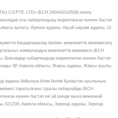
ATAU CO.PTE. LTD» (БСН 240442010506) өзінің
ағымдар осы хабарландыру жарияланған күннен бастап
Алматы қаласы, Әуезов ауданы, Ақсай ықшам ауданы, 11-
уметтік бағдарламалар бөлімі» мемлекеттік мекемесінің
рталығы» коммуналдық мемлекеттік мекемесін (БСН
ы. Шағымдар хабарландыру жарияланған күннен бастап
анады: ҚР, Ақмола облысы, Жақсы ауданы, Жақсы ауылы,
ді ауданы бойынша білім бөлімі Қазақстан ауылының
мекемесі таратылғаны туралы хабарлайды (БСН
анған күннен бастап екі ай ішінде мына мекенжай
, 021200, Ақмола облысы, Зеренді ауданы, Зеренді