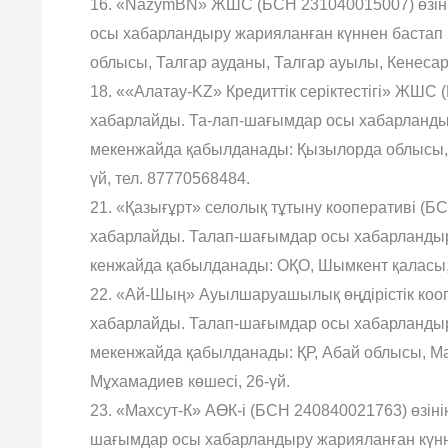
16. «NazymBN» ЖШС (БСН 231040015007) өзін
осы хабарландыру жарияланған күннен бастап
облысы, Талгар ауданы, Талгар ауылы, Кенесары 
18. ««Алатау-KZ» Кредиттік серіктестігі» ЖШС
хабарлайды. Та-лап-шағымдар осы хабарландыр
мекенжайда қабылданады: Қызылорда облысы, Қ
үй, тел. 87770568484.
21. «Қазығұрт» селолық тұтыну кооперативі (Б
хабарлайды. Талап-шағымдар осы хабарландыру
кенжайда қабылданады: ОҚО, Шымкент қаласы, 
22. «Ай-Шың» Ауылшаруашылық өңдірістік коо
хабарлайды. Талап-шағымдар осы хабарландыру
мекенжайда қабылданады: ҚР, Абай облысы, М
Мұхамадиев көшесі, 26-үй.
23. «Махсут-К» АӨК-і (БСН 240840021763) өзін
шағымдар осы хабарландыру жарияланған күнн