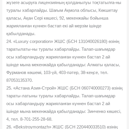
жүзеге асыруға лицензияның қолданылуы тоқтатылға-ны
туралы хабарлайды. Шағым Ақмола облысы, Көкшетау
қаласы, Ақан Сері көшесі, 92, мекенжайы бойынша
жарияланған күннен бастап екі ай мерзім ішінде
қабылданады.
24. «Luxury corporation» ЖШС (БСН 131040026180) өзінің
таратылаты-ны туралы хабарлайды. Талап-шағымдар
осы хабарландыру жарияланған күннен бастап 2 ай
ішінде мына мекенжайда қабылданады: Алматы қаласы,
Фурманов көшемі, 103-үй, 403-пәтер, 38-кеңсе, тел.
87053135370.
25. «Астана Азия-Строй» ЖШС (БСН 060740000273) өзінің
тараты-латыны туралы хабарлайды. Талап-шағымдар
осы хабарландыру жарияланған күннен бастап 2 ай
ішінде мына мекенжайда қабылданады: Зинченко көшесі,
4, тел. 8-701-255-28-68.
26. «Bekstroymontazh» ЖШС (БСН 220440033510) өзінің