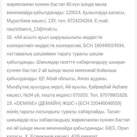
жарияланған күннен бастап 60 күн ішінде мына
мекенжайда қабылданады: 120014, Қызылорда қаласы,
Мұратбаев көшесі, 13У, тел. 8724234264, E.mail:
naurizbaeva_13@mail.ru.
16. «Ай асыл» ауыл шаруашылығы өндірістік
кооперативі» өндірістік кооперативі, БСН 160440024934,
хаттамалық шешімімен тарату туралы шешім
қабылданды. Шағымдар газетте хабарландыру шыққан
күннен бастап 2 ай ішінде мына мекенжай бойынша
қабылданады: ҚР, Абай облысы, Аягөз ауданы,
Мыңбұлақ ауылдық округі, Ай ауылы, Қайрақбай Ақбаев
көшесі, №34 үй, пошта индексі 070203. Тел. 87078801628.
19. «DEMINE» (ДЕМАЙН) ЖШС-і (БСН 220440048559)
өзінің тараты-латындығы туралы хабарлайды. Талап-
шағымдар осы хабарландыру жарияланған күннен бастап
екі ай ішінде мына мекенжайда қабылданады: БҚО, Орал
қаласы, Х. Есенжанов көшесі, 42/6 ғимарат.