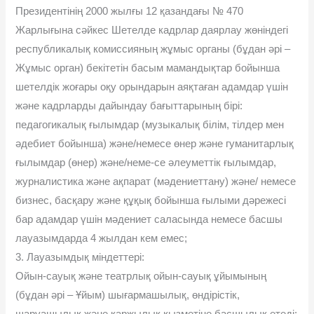
Президентінің 2000 жылғы 12 қазандағы № 470
Жарлығына сәйкес Шетелде кадрлар даярлау жөніндегі
республикалық комиссияның жұмыс органы (бұдан әрі –
Жұмыс орган) бекітетін басым мамандықтар бойынша
шетелдік жоғары оқу орындарын аяқтаған адамдар үшін
және кадрларды дайындау бағыттарының бірі:
педагогикалық ғылымдар (музыкалық білім, тілдер мен
әдебиет бойынша) және/немесе өнер және гуманитарлық
ғылымдар (өнер) және/неме-се әлеуметтік ғылымдар,
журналистика және ақпарат (мәдениеттану) және/ немесе
бизнес, басқару және құқық бойынша ғылыми дәрежесі
бар адамдар үшін мәдениет саласында немесе басшы
лауазымдарда 4 жылдан кем емес;
3. Лауазымдық міндеттері:
Ойын-сауық және театрлық ойын-сауық ұйымының
(бұдан әрі – Ұйым) шығармашылық, өндірістік,
шаруашылық және қаржылық қызметіне басшылық етеді;