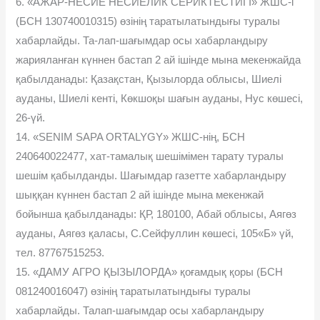
6. «АЖАР-НЕСИЕ НЕСИЕЛИК СЕРИКТЕСТИГІ» ЖШС-і
(БСН 130740010315) өзінің таратылатындығы туралы
хабарлайды. Та-лап-шағымдар осы хабарландыру
жарияланған күннен бастап 2 ай ішінде мына мекенжайда
қабылданады: Қазақстан, Қызылорда облысы, Шиелі
ауданы, Шиелі кенті, Көкшоқы шағын ауданы, Нус көшесі,
26-үй.
14. «SENIM SAPA ORTALYGY» ЖШС-нің, БСН
240640022477, хат-тамалық шешімімен тарату туралы
шешім қабылданды. Шағымдар газетте хабарландыру
шыққан күннен бастап 2 ай ішінде мына мекенжай
бойынша қабылданады: ҚР, 180100, Абай облысы, Аягөз
ауданы, Аягөз қаласы, С.Сейфуллин көшесі, 105«Б» үй,
тел. 87767515253.
15. «ДАМУ АГРО ҚЫЗЫЛОРДА» қоғамдық қоры (БСН
081240016047) өзінің таратылатындығы туралы
хабарлайды. Талап-шағымдар осы хабарландыру