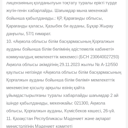
лицензияның қолданылуын тоқтату туралы ерікті түрде
жүгін-генін хабарлайды. Шағымдар мына мекенжай
бойынша қабылданады.: ҚР, Қарағанды облысы,
Қарағанды қаласы, Қазыбек би ауданы, Бұқар Жырау
даңғылы, 57/1 ғимарат.
10. «Ақмола облысы білім басқармасының Қорғалжын
ауданы бойынша білім бөлімінің әдістемелік кабинеті»
коммуналдық мемлекеттік мекемесі (БСН 230640027293)
Ақмола облысы әкімдігінің 29.11.2023 жылғы № А-12/550
қаулысы негізінде «Ақмола облысы білім басқармасының
Қорғалжын ауданы бойынша білім бөлімі» мемлекеттік
мекемесіне қосылу арқылы өзінің қайта
ұйымдастырылғаны туралы хабарлайды шағымдар 2 ай
ішінде қабылданады, мекенжайы: 021300, Ақмола
облысы, Қорғалжын ауданы, Күмісбеков көшесі, 26-үй.
11. Қазақстан Республикасы Мәдениет және ақпарат
министрлігінің Мәдениет комитеті