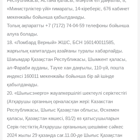
Республикасы, Астана қаласы, Мәңгілік ел даңғылы, 8,
«Министрліктер үйі» ғимараты, 14-кіреберіс, 676 кабинет
мекенжайы бойынша қабылданады.
Толық ақпаратты +7 (7172) 74-04-59 телефоны бойынша
алуға болады.
18. «Ломбард Верный» ЖШС, БСН 160140011585,
жарғылық капиталдың азайғаны туралы хабарлайды.
Шағымдар Қазақстан Республикасы, Шымкент қаласы,
әл-Фараби ауданы, Тәуке хан даңғылы, 110-үй, пошта
индексі 160011 мекенжайы бойынша бір ай ішінде
қабылданады.
20. «Шығысэнерго» жауапкершілігі шектеулі серіктестігі
(Атқарушы органның орналасқан жері: Казакстан
Республикасы, Шығыс Қазақстан облысы, Өскемен
қаласы, Қазақстан көшесі, 81/2) өз қатысушыларын
Серік-тестіктің Атқарушы органының шешіміне сәйкес
2024 жылы 29 қазанда сағ.11.00-де Шығыс Қазақстан