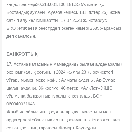
кадастрномері20:313:001:100:181:25 (Алматы қ.,
Бостандық ауданы, Ауезов көшесі, 181, пәтер 25), және
сатып алу келісімшартты, 17.07.2020 ж. нотариус
Б.У.Жетибаева реестрде тіркеген нөмері 2535 жарамсыз
деп саналсын.
БАНКРОТТЫҚ
17. Астана қаласының мамандандырылған ауданаралық
экономикалық сотының 2024 жылғы 23 қыркүйектегі
ұйғарымымен мекенжайы: Алматы ауданы, Ақ-Бұлақ
шағын ауданы, 36-корпус, 46-пәтер, «Ал-Лат» ЖШС
ұйымына банкроттық туралы іс қозғалды, БСН
060340021648.
Жамбыл облысының судьялар қауымдастығы мен
ардагерлері облыстық соттың азаматтық істер жөніндегі
сот алқасының төрағасы Жомарт Кауасұлы