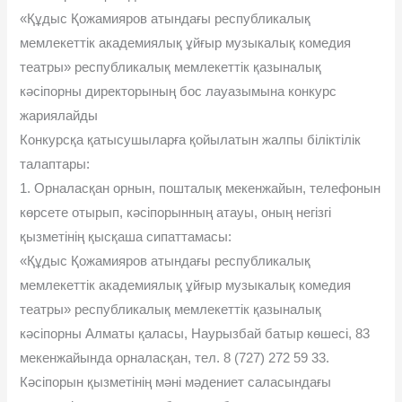
«Құдыс Қожамияров атындағы республикалық
мемлекеттік академиялық ұйғыр музыкалық комедия
театры» республикалық мемлекеттік қазыналық
кәсіпорны директорының бос лауазымына конкурс
жариялайды
Конкурсқа қатысушыларға қойылатын жалпы біліктілік
талаптары:
1. Орналасқан орнын, пошталық мекенжайын, телефонын
көрсете отырып, кәсіпорынның атауы, оның негізгі
қызметінің қысқаша сипаттамасы:
«Құдыс Қожамияров атындағы республикалық
мемлекеттік академиялық ұйғыр музыкалық комедия
театры» республикалық мемлекеттік қазыналық
кәсіпорны Алматы қаласы, Наурызбай батыр көшесі, 83
мекенжайында орналасқан, тел. 8 (727) 272 59 33.
Кәсіпорын қызметінің мәні мәдениет саласындағы