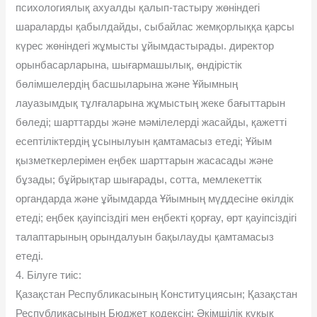
психологиялық ахуалды қалып-тастыру жөніндегі
шараларды қабылдайды, сыбайлас жемқорлыққа қарсы
күрес жөніндегі жұмысты ұйымдастырады. директор
орынбасарларына, шығармашылық, өндірістік
бөлімшелердің басшыларына және Ұйымның
лауазымдық тұлғаларына жұмыстың жеке бағыттарын
бөледі; шарттарды және мәмілелерді жасайды, қажетті
есептіліктердің ұсынылуын қамтамасыз етеді; Ұйым
қызметкерлерімен еңбек шарттарын жасасады және
бұзады; бұйрықтар шығарады, сотта, мемлекеттік
органдарда және ұйымдарда Ұйымның мүддесіне өкілдік
етеді; еңбек қауіпсіздігі мен еңбекті қорғау, өрт қауіпсіздігі
талаптарының орындалуын бақылауды қамтамасыз
етеді.
4. Білуге тиіс:
Қазақстан Республикасының Конституциясын; Қазақстан
Республикасының Бюджет кодексін; Әкімшілік құқық