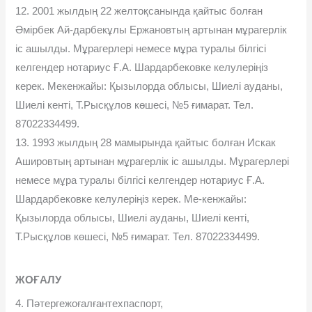
12. 2001 жылдың 22 желтоқсанында қайтыс болған
Әмірбек Ай-дарбекұлы Ержановтың артынан мұрагерлік
іс ашылды. Мұрагерлері немесе мұра туралы білгісі
келгендер нотариус Ғ.А. Шардарбековке келулеріңіз
керек. Мекенжайы: Қызылорда облысы, Шиелі ауданы,
Шиелі кенті, Т.Рысқұлов көшесі, №5 ғимарат. Тел.
87022334499.
13. 1993 жылдың 28 мамырында қайтыс болған Искак
Ашировтың артынан мұрагерлік іс ашылды. Мұрагерлері
немесе мұра туралы білгісі келгендер нотариус Ғ.А.
Шардарбековке келулеріңіз керек. Ме-кенжайы:
Қызылорда облысы, Шиелі ауданы, Шиелі кенті,
Т.Рысқұлов көшесі, №5 ғимарат. Тел. 87022334499.
ЖОҒАЛУ
4. Пәтергежоғалғантехпаспорт,