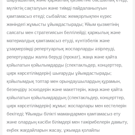
мүліктің сақталуын және тиімді пайдаланылуын
қамтамасыз етеді; сыбайлас жемқорлықпен күрес
жөніндегі жұмысты ұйымдастырады; Ұйым қызметінің
саясаты мен стратегиясын белгілейді; қаржылық және
материалдық қамтамасыз етуді, күнтізбелік және
ұзақмерзімді репертуарлық жоспарларды әзірлеуді,
репертуарды жалға беруді (прокат), жаңа және қайта
қойылатын қойылымдарды (спектакльдер, концерттер,
цирк көрсетілімдерін) шығаруды ұйымдастырады;
қойылымдық топтар мен орындаушылардың құрамын,
безендіру эскиздерін және макеттерін, жаңа және қайта
қойылатын қойылымдардың (спектакльдер, концерттер,
цирк көрсетілімдерін) жұмыс жоспарлары мен кестелерін
бекітеді; Ұйымды білікті мамандармен қамтамасыз ету
және олардың кәсіби білімдері мен тәжірибелерін дамыту,
еңбек жағдайларын жасау, ұжымда қолайлы