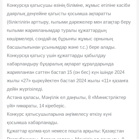
Конкурсқа қатысушы өзінің біліміне, жұмыс өтіліне кәсіби
даярлық деңгейіне қатысты қосымша ақпаратты
(біліктілігін арттыру, ғылыми дәрежелер мен атақтар беру
ғылыми жарияланымдар туралы құжаттардың
көшірмелері, сондай-ақ бұрынғы жұмыс орнының
басшылығынан ұсынымдар және т.с.) бере алады.
Конкурсқа қатысу үшін құжаттарды қабылдау
хабарландыру бұқаралық ақпарат құралдарында
жарияланған сәттен бастап 15 (он бес) күн ішінде 2024
жылы «27» қыркүйектен бастап 2024 жылы «11» қазанға
дейін жүргізіледі.
Астана қаласы, Мәңгілік ел даңғылы, 8 «Министрліктер
үйі» ғимараты, 14 кіреберіс.
Конкурс қатысушыларына әңгімелесу өткізу күні
қосымша хабарланады.
Құжаттар қолма-қол немесе пошта арқылы: Қазақстан