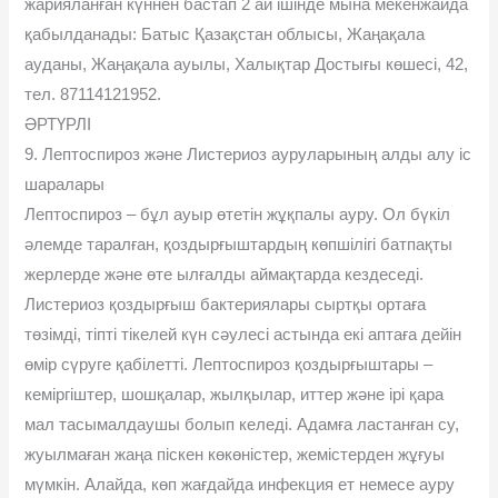
жарияланған күннен бастап 2 ай ішінде мына мекенжайда
қабылданады: Батыс Қазақстан облысы, Жаңақала
ауданы, Жаңақала ауылы, Халықтар Достығы көшесі, 42,
тел. 87114121952.
ӘРТҮРЛІ
9. Лептоспироз және Листериоз ауруларының алды алу іс
шаралары
Лептоспироз – бұл ауыр өтетін жұқпалы ауру. Ол бүкіл
әлемде таралған, қоздырғыштардың көпшілігі батпақты
жерлерде және өте ылғалды аймақтарда кездеседі.
Листериоз қоздырғыш бактериялары сыртқы ортаға
төзімді, тіпті тікелей күн сәулесі астында екі аптаға дейін
өмір сүруге қабілетті. Лептоспироз қоздырғыштары –
кеміргіштер, шошқалар, жылқылар, иттер және ірі қара
мал тасымалдаушы болып келеді. Адамға ластанған су,
жуылмаған жаңа піскен көкөністер, жемістерден жұғуы
мүмкін. Алайда, көп жағдайда инфекция ет немесе ауру