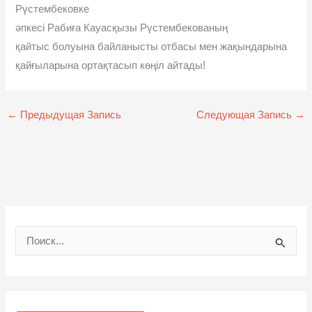
Рүстембековке
әпкесі Рабиға Кауасқызы Рүстембекованың
қайтыс болуына байланысты отбасы мен жақындарына
қайғыларына ортақтасып көңіл айтады!
←
Предыдущая Запись
Следующая Запись
→
П
о
и
с