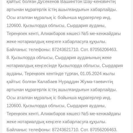
қайтыс болған Дусекенов Вашингтон Шау-кеновичтің
артынан мұрагерлік істің ашылғандығын хабарлайды.
Осы аталған мұралық іс бойынша мұрагерлер инд.
120600. Қызылорда облысы, Сырдария ауданы,
Тереңөзек кенті, Алиакбаров көшесі №5 ме-кенжайдағы
жеке нотариалдық кеңсеге хабарласуға құқылы.
Байланыс телефоны: 87243621710. Сот. 87056206463.
8. Қызылорда облысы, Сырдария ауданының жеке
нотариалдық кеңсесінде Қызылорда облысы, Сырдария
ауданы, Тереңөзек кентінде тұрған, 01.05.2024 жылы
қайтыс болған Калабаев Нураддин Жума-таевичтің
артынан мұрагерлік істің ашылғандығын хабарлайды.
Осы аталған мұралық іс бойынша мұрагерлер инд.
120600. Қызылорда облысы, Сырдария ауданы,
Тереңөзек кенті, Алиакбаров көшесі №5 ме-кенжайдағы
жеке нотариалдық кеңсеге хабарласуға құқылы.
Байланыс телефоны: 87243621710. Сот. 87056206463.