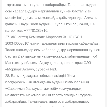
таратыла-тыны туралы хабарлайды. Талап-шағымдар
осы хабарландыру жарияланған күннен бастап 2 ай
мерзім ішінде мына мекенжайда қабылданады: Алматы
қаласы, Наурызбай ауданы, Жуалы көшесі, 24-үй, 19-
пәтер, тел. +77781285810.
27. «Юнайтед Кемикалс Морпорт» ЖШС (БСН
100340008610) өзінің таратылатыны туралы хабарлайды.
Талап-шағымдар осы хабарландыру жарияланған күннен
бастап 2 ай ішінде мына мекенжайда қабылданады: ҚР,
Маңғыстау облысы, Ақтау қаласы, территория СЭЗ
«Морпорт Актау», субзона №3.
28. Батыс Қазақстан облысы әкімдігі білім
басқармасының Жаңақа-ла ауданы білім бөлімінің
«Саралжын бастауыш мектебі» коммуналдық
мемлекеттік мекемесі өзінің таратылғандығы туралы
хабарлайды. Та-лап-шағымдар осы хабарландыру