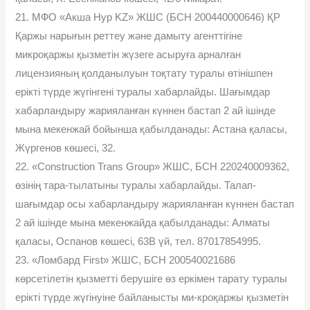
21. МФО «Акша Нур KZ» ЖШС (БСН 200440000646) ҚР
Қаржы нарығын реттеу және дамыту агенттігіне
микроқаржы қызметін жүзеге асыруға арналған
лицензияның қолданылуын тоқтату туралы өтінішпен
ерікті түрде жүгінгені туралы хабарлайды. Шағымдар
хабарландыру жарияланған күннен бастап 2 ай ішінде
мына мекенжай бойынша қабылданады: Астана қаласы,
Жүргенов көшесі, 32.
22. «Construction Trans Group» ЖШС, БСН 220240009362,
өзінің тара-тылатыны туралы хабарлайды. Талап-
шағымдар осы хабарландыру жарияланған күннен бастап
2 ай ішінде мына мекенжайда қабылданады: Алматы
қаласы, Оспанов көшесі, 63В үй, тел. 87017854995.
23. «Ломбард First» ЖШС, БСН 200540021686
көрсетілетін қызметті берушіге өз еркімен тарату туралы
ерікті түрде жүгінуіне байланысты ми-кроқаржы қызметін