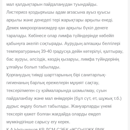
мал қалдықтарын пайдаланудан туындайды.
Листериоз қоздырғышы адам ағзасына ауыз қуысы
арқылы және денедегі тері жарықтары арқылы енеді.
Демек микроорганизмдер қан арқылы бүкіл денеге
таралады. Көбінесе олар лимфа түйіндерінде көбейіп
қабынуға әкеліп соқтырады. Аурудың алғашқы белгілері
температураның 39-40 градусқа дейін көтерілуі, қалтырау,
бас ауруы, әлсіздік, көздің қызаруы, лимфа түйіндерінің
ұлғайуы болып табылады.
Қорғанудың тиімді шарттарының бірі санитарлық-
гигиенаның барлық ережелерін мұқият сақтау,
тексерілмеген су қоймаларында шомылмау, суын
пайдаланбау және мал өнімдерін (бұл сүт, ет, шұжық т.б.)
дұрыс өңдеу болып табылады. Жануарларды үнемі
тексеріп қажет болған жағдайда оларды емдеп
мүмкіндігінше сарысу егу керек.
Қ.А.Ынтымахов.ҚР ДСМ СЭБК «ҰСО»ШЖҚ РМК