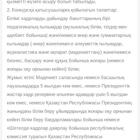
қызметті жүзеге асыру болып табылады.
2. Конкурсқа қатысушыларға қойылатын талаптар:
Білімі: кадрларды дайындау бағыттарының бірі:
педагогикалық ғылымдар (музыкалық білім, тілдер мен
әдебиет бойынша) және/немесе өнер және гуманитарлық
ғылымдар ( өнер) және/немесе әлеуметтік ғылымдар,
журналистика және ақпарат (мәдениеттану) және/немесе
бизнес, басқару және құқық бойынша жоғары (немесе
жоғары оқу орнынан кейінгі) білім;
Жұмыс өтілі: Мәдениет саласында немесе басшылық
лауазымдарда 5 жылдан кем емес, немесе Президенттік
жастар кадр резервіне алынған адамдар үшін 5 жылдан
кем емес, немесе Қазақстан Республикасы Президентінің
жанындағы білім беру ұйымдарында жоғары оқу орнынан
кейінгі білім беру бағдарламалары бойынша немесе
«Шетелде кадрлар даярлау бойынша республикалық
комиссия туралы» Қазақстан Республикасы