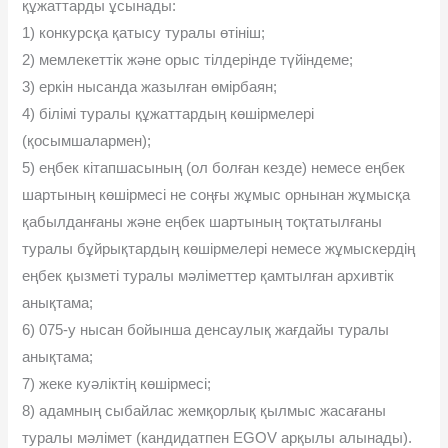
құжаттарды ұсынады:
1) конкурсқа қатысу туралы өтініш;
2) мемлекеттік және орыс тілдерінде түйіндеме;
3) еркін нысанда жазылған өмірбаян;
4) білімі туралы құжаттардың көшірмелері
(қосымшалармен);
5) еңбек кітапшасының (ол болған кезде) немесе еңбек
шартының көшірмесі не соңғы жұмыс орнынан жұмысқа
қабылданғаны және еңбек шартының тоқтатылғаны
туралы бұйрықтардың көшірмелері немесе жұмыскердің
еңбек қызметі туралы мәліметтер қамтылған архивтік
анықтама;
6) 075-у нысан бойынша денсаулық жағдайы туралы
анықтама;
7) жеке куәліктің көшірмесі;
8) адамның сыбайлас жемқорлық қылмыс жасағаны
туралы мәлімет (кандидатпен EGOV арқылы алынады).