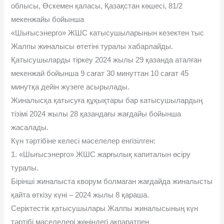
облысы, Өскемен қаласы, Қазақстан көшесі, 81/2
мекенжайы бойынша
«Шығысэнерго» ЖШС катысушыларынын кезектен тыс
Жалпы жиналысы өтетіні туралы хабарлайды.
Қатысушыларды тіркеу 2024 жылы 29 қазанда аталған
мекенжай бойынша 9 сағат 30 минуттан 10 сағат 45
минутқа дейін жүзеге асырылады.
Жиналысқа қатысуға құқықтары бар катысушылардың
тізімі 2024 жылы 28 қазандағы жағдайы бойынша
жасалады.
Күн тәртібіне келесі мәселелер енгізілген:
1. «Шығысэнерго» ЖШС жарғылық капиталын өсіру
туралы.
Бірінші жиналыста кворум болмаган жағдайда жиналысты
қайта өткізу күні – 2024 жылы 8 қараша.
Серіктестік қатысушылары Жалпы жиналысының күн
тәртібі маселелері жөніндегі ақпаратпен