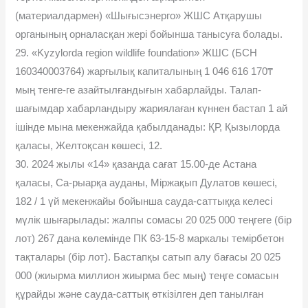
(материалдармен) «Шығысэнерго» ЖШС Атқарушы
органының орналасқан жері бойынша танысуға болады.
29. «Kyzylorda region wildlife foundation» ЖШС (БСН
160340003764) жарғылық капиталының 1 046 616 170₸
мың тенге-ге азайтылғандығын хабарлайды. Талап-
шағымдар хабарландыру жариялаған күннен бастап 1 ай
ішінде мына мекенжайда қабылданады: ҚР, Қызылорда
қаласы, Желтоқсан көшесі, 12.
30. 2024 жылы «14» қазанда сағат 15.00-де Астана
қаласы, Са-рыарқа ауданы, Міржақып Дулатов көшесі,
182 / 1 үй мекенжайы бойынша сауда-саттыққа келесі
мүлік шығарылады: жалпы сомасы 20 025 000 теңгеге (бір
лот) 267 дана көлемінде ПК 63-15-8 маркалы темірбетон
тақталары (бір лот). Бастапқы сатып алу бағасы 20 025
000 (жиырма миллион жиырма бес мың) теңге сомасын
құрайды және сауда-саттық өткізілген деп танылған