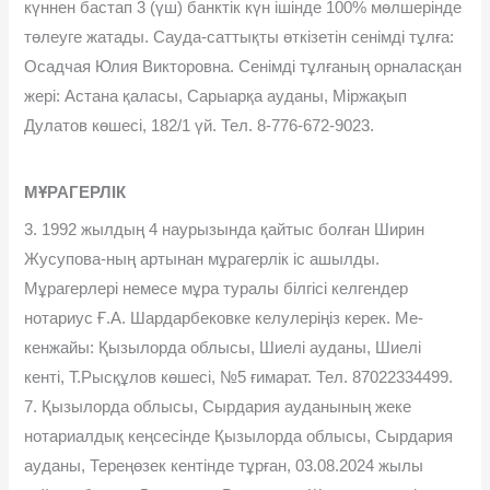
күннен бастап 3 (үш) банктік күн ішінде 100% мөлшерінде
төлеуге жатады. Сауда-саттықты өткізетін сенімді тұлға:
Осадчая Юлия Викторовна. Сенімді тұлғаның орналасқан
жері: Астана қаласы, Сарыарқа ауданы, Міржақып
Дулатов көшесі, 182/1 үй. Тел. 8-776-672-9023.
МҰРАГЕРЛІК
3. 1992 жылдың 4 наурызында қайтыс болған Ширин
Жусупова-ның артынан мұрагерлік іс ашылды.
Мұрагерлері немесе мұра туралы білгісі келгендер
нотариус Ғ.А. Шардарбековке келулеріңіз керек. Ме-
кенжайы: Қызылорда облысы, Шиелі ауданы, Шиелі
кенті, Т.Рысқұлов көшесі, №5 ғимарат. Тел. 87022334499.
7. Қызылорда облысы, Сырдария ауданының жеке
нотариалдық кеңсесінде Қызылорда облысы, Сырдария
ауданы, Тереңөзек кентінде тұрған, 03.08.2024 жылы