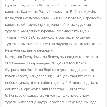
бұзушылық туралы Қазақстан Республикасының
кодексін, Қазақстан Республикасының Еңбек кодексін;
Қазақстан Республикасының Әкімшілік рәсімдік-процестік
кодексін, «Авторлық құқық және сабақтас құқықтар
туралы», «Мәдениет туралы», «Мемлекеттік мүлік
туралы», «Сыбайлас жемқорлыққа қарсы іс-қимыл
туралы», «Мемлекеттік сатып алулар туралы» Қазақстан
Республикасының заңдарын;
Қазақстан Республикасы Денсаулық сақтау министрінің
2020 жылғы 30 қарашадағы № ҚР ДСМ-223/2020
бұйрығымен бекітілген Дәрігерге дейінгі медициналық
көмек көрсету қағидаларын; ішкі еңбек тәртіптемесінің,
еңбек қауіпсіздігі мен еңбекті қорғау бойынша, өндірістік
санитария, өрт қауіпсіздігі талаптарының тәртібін.
5. Конкурсқа қатысуға үміткер тұлға конкурс өткізу
туралы хабарландыруда көрсетілген мерзімде мынадай