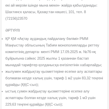
екі ай мерзім ішінде мына мекен- жайда қабылданады:
Шахтинск қаласы, Қазақстан көшесі, 101, тел. 8
(72156)23570
ӘРТҮРЛІ
ҚР ҚМ «Ақтау аудандық пайдалану бөлімі» РММ
Маңғыстау облысының Табиғи монополияларды реттеу
комитетінің департа- менті РММ 17.09.2025 ж. №76-нқ
бұйрығына сəйкес 2025 жылғы 1 қазаннан бастап
мынадай тарифтер қолданысқа енгізілетінін хабарлайды;
жылумен жабдықтау қызметтеріне есепке алу аспаптары
болмаған кезде халық үшін, тариф 1 м2 үшін 83,32 теңгені
құрай­ды (ҚҚС-сыз);
ыстық сумен жабдықтау қызметтеріне есепке алу
аспаптары болған кезде халық үшін, тариф 1 м3 үшін
229,63 теңгені құрайды (ҚҚС-сыз);