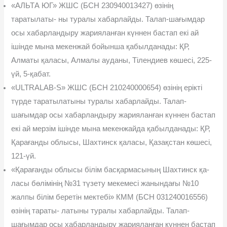
«АЛЬТА ЮГ» ЖШС (БСН 230940013427) өзінің
таратылаты- ны туралы хабарлайды. Талап-шағымдар
осы хабарландыру жа­рияланған күннен бастап екі ай
ішінде мына мекенжай бойынша қабылданады: ҚР,
Алматы қаласы, Алмалы ауданы, Тілендиев көшесі, 225-
үй, 5-қабат.
«ULTRALAB-S» ЖШС (БСН 210240000654) өзінің ерікті
түрде таратылатыны туралы хабарлайды. Талап-
шағымдар осы хабар­ландыру жарияланған күннен бастап
екі ай мерзім ішінде мына мекенжайда қабылданады: ҚР,
Қарағанды облысы, Шахтинск қаласы, Қазақстан көшесі,
121-үй.
«Қарағанды облысы білім басқармасының Шахтинск қа­
ласы бөлімінің №31 түзету мекемесі жанындағы №10
жалпы білім беретін мектебі» КММ (БСН 031240016556)
өзінің тараты- латыны туралы хабарлайды. Талап-
шағымдар осы хабарландыру жарияланған күннен бастап