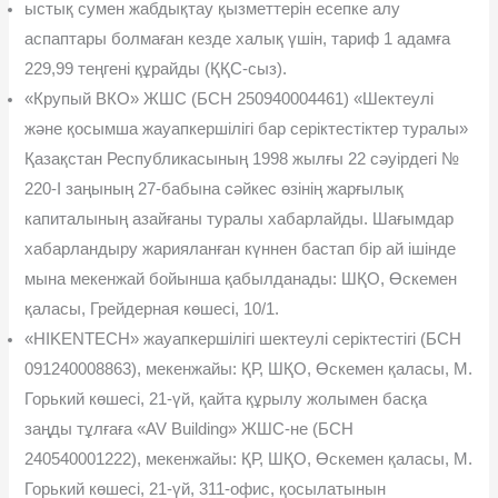
ыстық сумен жабдықтау қызметтерін есепке алу
аспаптары болмаған кезде халық үшін, тариф 1 адамға
229,99 теңгені құрай­ды (ҚҚС-сыз).
«Крупый ВКО» ЖШС (БСН 250940004461) «Шектеулі
жəне қосымша жауапкершілігі бар серіктестіктер туралы»
Қазақстан Республикасының 1998 жылғы 22 сəуірдегі №
220-І заңының 27-бабына сəйкес өзінің жарғылық
капиталының азайғаны тура­лы хабарлайды. Шағымдар
хабарландыру жарияланған күннен бастап бір ай ішінде
мына мекенжай бойынша қабылданады: ШҚО, Өскемен
қаласы, Грейдерная көшесі, 10/1.
«HIKENTECH» жауапкершілігі шектеулі серіктестігі (БСН
091240008863), мекенжайы: ҚР, ШҚО, Өскемен қаласы, М.
Горький кө­шесі, 21-үй, қайта құрылу жолымен басқа
заңды тұлғаға «AV Building» ЖШС-не (БСН
240540001222), мекенжайы: ҚР, ШҚО, Өскемен қаласы, М.
Горький көшесі, 21-үй, 311-офис, қосылатынын