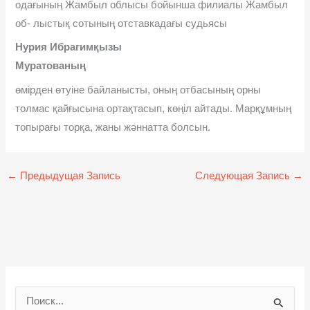
одағының Жамбыл облысы бойынша филиалы Жамбыл
об- лыстық сотының отставкадағы судьясы
Нурия Ибрагимқызы
Муратованың
өмірден өтуіне байланысты, оның отбасының орны
толмас қайғысына ортақтасып, көңіл айтады. Марқұмның
топырағы торқа, жаны жəннатта болсын.
←
Предыдущая Запись
Следующая Запись
→
П