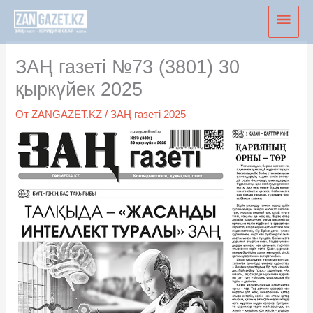
Перейти
Глав
к
мен
содержимому
ЗАҢ газеті №73 (3801) 30
қыркүйек 2025
От
ZANGAZET.KZ
/
ЗАҢ газеті 2025