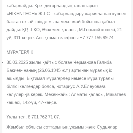
хабарлайды. Кре- диторлардың талаптарын
«HIKENTECH» ЖШС-і хабарландыру жария­ланған күннен
бастап екі ай ішінде мына мекенжай бойынша қабыл­
дайды: ҚР, ШҚО, Өскемен қаласы, М.Горький көшесі, 21-
үй, 311-кеңсе. Анықтама телефоны +7 777 155 99 74.
МҰРАГЕРЛІК
30.03.2025 жылы қайтыс болған Черманова Галиба
Бакиев- наның (26.06.1945 ж.т.) артынан мұралық іс
ашылды. Ықтимал мұрагерлер немесе мұра туралы
білгісі келгендер болса, нотариус А.У.Елеуоваға
келулеріңіз керек. Мекенжайы: Алматы қаласы, Мақатаев
көшесі, 142-үй, 47-кеңсе.
Ұялы тел. 8 701 762 71 07.
Жамбыл облысы соттарының ұжымы жəне Судьялар