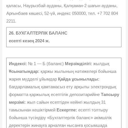
қаласы, Наурызбай ауданы, Қалқаман-2 шағын ауданы,
Арғынбаев көшесі, 52-үй, индекс 050000, тел. +7 702 804
2211.
26. БУХГАЛТЕРЛІК БАЛАНС
есепті кезең
2024 ж.
Индексі:
№ 1 — Б (баланс)
Мерзімділігі:
жылдық
Ұсынатындар:
қаржы жылының нәтижелері бойынша
жария мүдделi ұйымдар
Қайда ұсынылады:
бағдарламалық қамтамасыз ету арқылы электрондық
форматта қаржылық есептілік депозитарийіне
Тапсыру
мерзімі:
жыл сайын есептіден кейінгі жылдың 31
тамызынан кешіктірмей
Ескертпе:
есепті толтыру
бойынша түсіндіру «Бухгалтерлік баланс» әкімшілік
деректерін жинауға арналған нысанға қосымшада