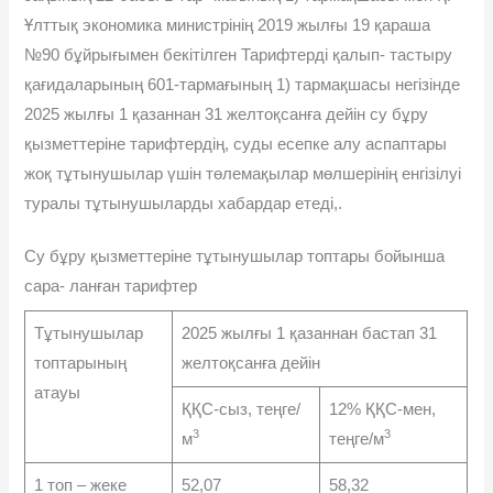
Ұлттық экономика министрінің 2019 жылғы 19 қараша
№90 бұйрығымен бекітілген Тарифтерді қалып- тастыру
қағидаларының 601-тармағының 1) тармақшасы негізінде
2025 жылғы 1 қазаннан 31 желтоқсанға дейін су бұру
қызметтеріне тарифтердің, суды есепке алу аспаптары
жоқ тұтынушылар үшін төлемақылар мөлшерінің енгізілуі
туралы тұтынушыларды хабардар етеді,.
Су бұру қызметтеріне тұтынушылар топтары бойынша
сара- ланған тарифтер
Тұтынушылар
2025 жылғы 1 қазаннан бастап 31
топтарының
желтоқсанға дейін
атауы
ҚҚС-сыз, теңге/
12% ҚҚС-мен,
3
3
м
теңге/м
1 топ – жеке
52,07
58,32