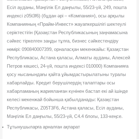
Есіл ауданы, Мəңгілік Ел даңғылы, 55/23-үй, 249, пошта
индексі z05t3f6) (бұдан əрі – «Компания»), осы арқылы
Компанияның «Прайм-Инвест» жауапкершілігі шектеулі
серіктестігін (Қазақстан Республикасының заңнамасына
сəйкес тіркелген заңды тұлға, бизнес сəйкестендіру
нөмірі: 090840007399, орналасқан мекенжайы: Қазақстан
Республикасы, Астана қаласы, Алматы ауданы, Алексей
Петров көшесі, 24-үй, пошта индексі 010000) Компанияға
қосу нысанындағы қайта ұйымдастырылатыны туралы
хабарлайды. Кредит берушілердің талаптары осы
хабарламаның жарияланған күнінен бастап екі ай ішінде
келесі мекенжай бойынша қабылданады: Қазақстан
Республикасы, Z05T3F6, Астана қаласы, Есіл ауданы,
Мəңгілік Ел даңғылы, 55/23-үй, С4.4 блогы, 133-кеңсе.
Тұтынушыларға арналған ақпарат