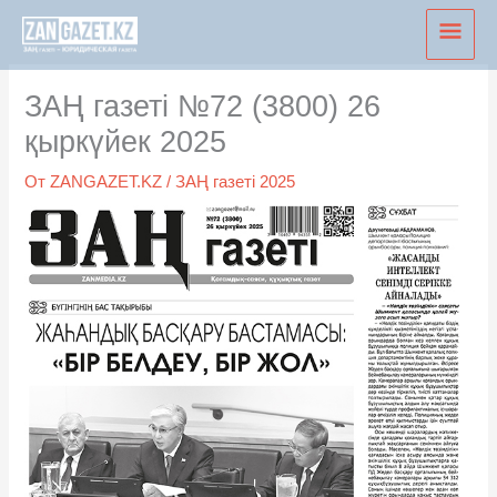
Перейти
Глав
к
мен
содержимому
ЗАҢ газеті №72 (3800) 26
қыркүйек 2025
От
ZANGAZET.KZ
/
ЗАҢ газеті 2025