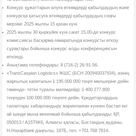
Конкурс құжаттарын алуға өтінімдерді қабылдаудың жəне
конкурсқа қатысуға өтінімдерді қабылдаудың соңғы
мерзімі: 2025 жылғы 15 қазан күні.
2025 жылғы 30 қыркүйек күні сағат 15.00-де конкурс
комис­сиясы басқарма ғимаратында конкурсты өткізу
сұрақтары бойын­ша конкурс алды конференциясын
өткізеді.
Анықтама телефондары: 8 (716-2) 26-91-56.
«TransCaspian Logistics» ЖШС (БСН 200940037934), өзінің
жарғылық капиталын 1 195 000 000 теңге мөлшеріне дейін
төменде- тетіні туралы мəлімдейді: 1 400 277 800
теңгеден 100 000 000 теңгеге дейін. Кредиторлардың
талаптары хабарландыру жарияланған күн­нен бастап екі
ай ішінде мына мекенжай бойынша қабылданады: ҚР,
050013 / А15Т6К6, Алматы қаласы, Бостандық ауданы,
Н.Назарбаев даңғылы, 187Б, тел. +701 768 7814.