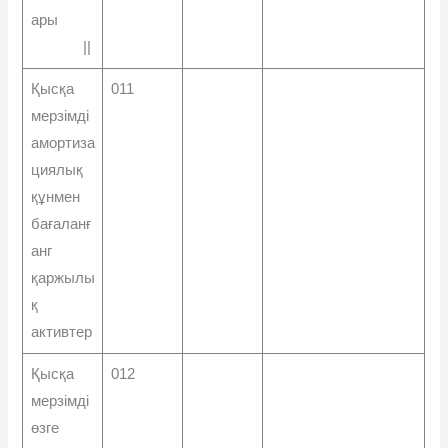
ары
||
Қысқа
011
мерзімді
амортиза
циялық
құнмен
бағаланғ
анг
қаржылы
қ
активтер
Қысқа
012
мерзімді
өзге