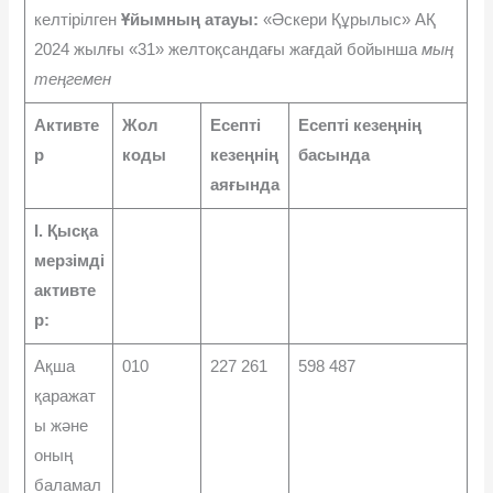
келтірілген
Ұйымның атауы:
«Әскери Құрылыс» АҚ
2024 жылғы «31» желтоқсандағы жағдай бойынша
мың
теңгемен
Активте
Жол
Есепті
Есепті кезеңнің
р
коды
кезеңнің
басында
аяғында
I. Қысқа
мерзімді
активте
р:
Ақша
010
227 261
598 487
қаражат
ы және
оның
баламал