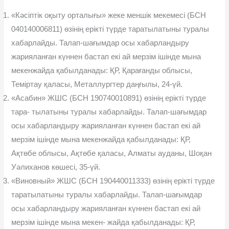
«Кəсіптік оқыту орталығы» жеке меншік мекемесі (БСН
040140006811) өзінің ерікті түрде таратылатыны туралы
хабарлайды. Талап-шағымдар осы хабарландыру
жарияланған күннен бастап екі ай мерзім ішінде мына
мекенжайда қабылданады: ҚР, Қарағанды об­лысы,
Теміртау қаласы, Металлургтер даңғылы, 24-үй.
«Асабин» ЖШС (БСН 190740010891) өзінің ерікті түрде
тара- тылатыны туралы хабарлайды. Талап-шағымдар
осы хабарландыру жарияланған күннен бастап екі ай
мерзім ішінде мына мекенжайда қабылданады: ҚР,
Ақтөбе облысы, Ақтөбе қаласы, Алматы ауданы, Шоқан
Уəлиханов көшесі, 35-үй.
«Виновный» ЖШС (БСН 190440011333) өзінің ерікті түрде
таратылатыны туралы хабарлайды. Талап-шағымдар
осы хабарлан­дыру жарияланған күннен бастап екі ай
мерзім ішінде мына мекен- жайда қабылданады: ҚР,