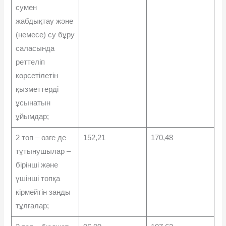
сумен
жабдықтау жəне
(немесе) су бұру
саласында
реттеліп
көрсетілетін
қызметтерді
ұсынатын
ұйымдар;
2 топ – өзге де
152,21
170,48
тұтынушылар –
бірінші жəне
үшінші топқа
кірмейтін заңды
тұлғалар;