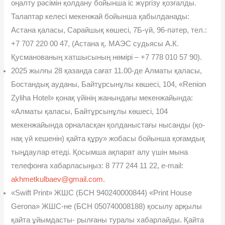
оңалту рəсімін қолдану бойынша іс жүргізу қозғалды.
Талаптар келесі мекенжай бойынша қабылдана­ды:
Астана қаласы, Сарайшық көшесі, 7Б-үй, 96-пəтер, тел.:
+7 707 220 00 47, (Астана қ. МАЭС судьясы А.К.
Қусманованың хатшысының нөмірі – +7 778 010 57 90).
2025 жылғы 28 қазанда сағат 11.00-де Алматы қаласы,
Бостан­дық ауданы, Байтұрсынұлы көшесі, 104, «Renion
Zyliha Hotel» қонақ үйінің жанындағы мекенжайында:
«Алматы қаласы, Байтұрсынұлы көшесі, 104
мекенжайында орналасқан қолданыстағы нысанды (қо­
нақ үй кешенін) қайта құру» жобасы бойынша қоғамдық
тыңдаулар өтеді. Қосымша ақпарат алу үшін мына
телефонға хабарласыңыз: 8 777 244 11 22, e-mail:
akhmetkulbaev@gmail.com
.
«Swift Print» ЖШС (БСН 940240000844) «Print House
Gerona» ЖШС-не (БСН 050740008188) қосылу арқылы
қайта ұйымдасты- рылғаны туралы хабарлайды. Қайта