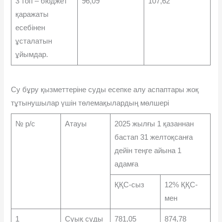
3 топ – бюджет
96,09
107,62
қаражаты
есебінен
ұсталатын
ұйымдар.
Су бұру қызметтеріне суды есепке алу аспаптары жоқ
тұты­нушылар үшін төлемақылардың мөлшері
№ р/с
Атауы
2025 жылғы 1 қазаннан
бастап 31 желтоқсанға
дейін теңге айына 1
адамға
ҚҚС-сыз
12% ҚҚС-
мен
1
Суық суды
781,05
874,78