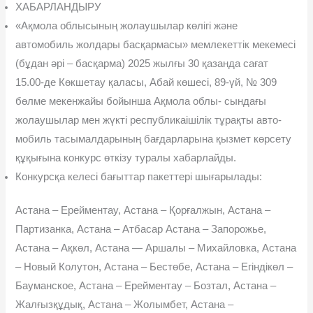
ХАБАРЛАНДЫРУ
«Ақмола облысының жолаушылар көлігі жəне
автомобиль жолдары басқармасы» мемлекеттік мекемесі
(бұдан əрі – басқар­ма) 2025 жылғы 30 қазанда сағат
15.00-де Көкшетау қаласы, Абай көшесі, 89-үй, № 309
бөлме мекенжайы бойынша Ақмола облы- сындағы
жолаушылар мен жүкті республикаішілік тұрақты авто­
мобиль тасымалдарының бағдарларына қызмет көрсету
құқығына конкурс өткізу туралы хабарлайды.
Конкурсқа келесі бағыттар пакеттерi шығарылады:
Астана – Ерейментау, Астана – Қорғалжын, Астана –
Парти­занка, Астана – Атбасар Астана – Запорожье,
Астана – Ақкөл, Астана — Аршалы – Михайловка, Астана
– Новый Колутон, Астана – Бестөбе, Астана – Егіндікөл –
Бауманское, Астана – Ерейментау – Бозтал, Астана –
Жалғызқұдық, Астана – Жолымбет, Астана –