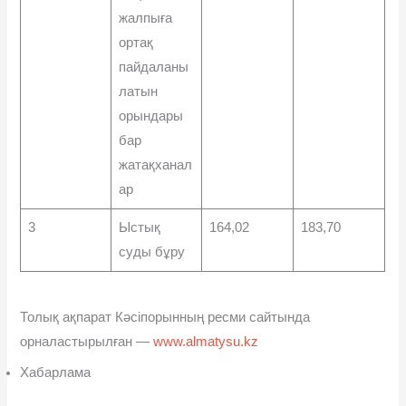
жалпыға
ортақ
пайдаланы
латын
орындары
бар
жатақханал
ар
3
Ыстық
164,02
183,70
суды бұру
Толық ақпарат Кəсіпорынның ресми сайтында
орналастырылған —
www.almatysu.kz
Хабарлама