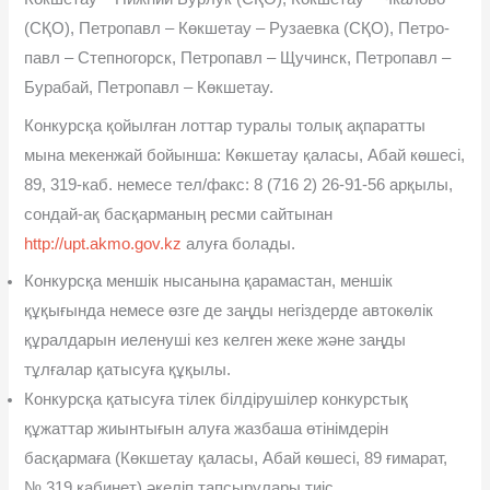
(СҚО), Петропавл – Көкшетау – Рузаевка (СҚО), Петро­
павл – Степногорск, Петропавл – Щучинск, Петропавл –
Бурабай, Петропавл – Көкшетау.
Конкурсқа қойылған лоттар туралы толық ақпаратты
мына мекенжай бойынша: Көкшетау қаласы, Абай көшесі,
89, 319-каб. немесе тел/факс: 8 (716 2) 26-91-56 арқылы,
сондай-ақ басқарма­ның ресми сайтынан
http://upt.akmo.gov.kz
алуға болады.
Конкурсқа меншік нысанына қарамастан, меншік
құқығында немесе өзге де заңды негіздерде автокөлік
құралдарын иеленуші кез келген жеке жəне заңды
тұлғалар қатысуға құқылы.
Конкурсқа қатысуға тілек білдірушілер конкурстық
құжаттар жиынтығын алуға жазбаша өтінімдерін
басқармаға (Көкшетау қаласы, Абай көшесі, 89 ғимарат,
№ 319 кабинет) əкеліп тапсы­рулары тиіс.