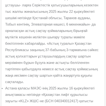
ұстаушы- ларға Серіктестік қатысушыларының кезектен
тыс жалпы жиналысы­ның 2025 жылғы 22 қыркүйектегі
шешімі негізінде Қостанай облысы, Таранов ауданы,
Тобыл кентінің, Элеваторная көшесі, 6 мекенжайын- да
орналасқан астық сақтау қоймаларының бірыңғай
мүліктік кешенін иеліктен шығару туралы мəміле
бекітілгенін хабарлайды. «Астық туралы» Қазақстан
Республикасы заңының 37-бабының 3-тармағына сəйкес
астық қолхаттарын ұстаушылардың сақтау шартын
мерзімінен бұрын бұзуға жəне астықты белгіленген
тəртіппен қабылдауға немесе астық сақтау қоймасының
жаңа иесімен сақтау шартын қайта жаңар­туға құқығы
сақталады.
Астана қаласы МАЭС-інің 2025 жылғы 16 қыркүйектегі
анықта­масы негізінде «Қазақстан лифт құрылысы
зауыты «KLZ» ЖШС-не (БСН 040340012417) қатысты