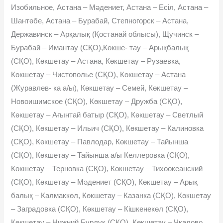
Изобильное, Астана – Мəдениет, Астана – Есіл, Астана –
Шантөбе, Астана – Бурабай, Степногорск – Астана,
Державинск – Арқалық (Қостанай облысы), Щучинск –
Бурабай – Имантау (СҚО),Көкше- тау – Арықбалық
(СҚО), Көкшетау – Астана, Көкшетау – Рузаевка,
Көкшетау – Чистополье (СҚО), Көкшетау – Астана
(Журавлев- ка а/ы), Көкшетау – Семей, Көкшетау –
Новоишимское (СҚО), Көкшетау – Дружба (СҚО),
Көкшетау – Ағынтай батыр (СҚО), Көкшетау – Светлый
(СҚО), Көкшетау – Ильич (СҚО), Көкшетау – Калиновка
(СҚО), Көкшетау – Павлодар, Көкшетау – Тайынша
(СҚО), Көкшетау – Тайынша а/ы Келлеровка (СҚО),
Көкшетау – Терновка (СҚО), Көкшетау – Тихоокеанский
(СҚО), Көкшетау – Мəдениет (СҚО), Көкшетау – Арық
балық – Калмаккөл, Көкше­тау – Казанка (СҚО), Көкшетау
– Заградовка (СҚО), Көкшетау – Кішкенекөл (СҚО),
Көкшетау – Нижний Бурлук (СҚО), Көкшетау – Чкалово