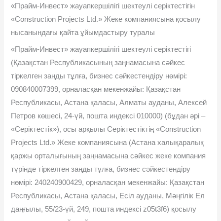
«Прайм-Инвест» жауапкершілігі шектеулі серіктестігін
«Construction Projects Ltd.» Жеке компаниясына қосылу
нысанындағы қайта ұйымдастыру туралы
«Прайм-Инвест» жауапкершілігі шектеулі серіктестігі
(Қазақстан Республикасының заңнамасына сəйкес
тіркелген заңды тұлға, бизнес сəйкестендіру нөмірі:
090840007399, орналасқан мекенжайы: Қазақстан
Республикасы, Астана қаласы, Алматы ауданы, Алексей
Петров көшесі, 24-үй, пошта индексі 010000) (бұдан əрі –
«Серіктестік»), осы арқылы Серіктестіктің «Construction
Projects Ltd.» Жеке компаниясына (Астана халықаралық
қаржы орталығының заңнамасына сəйкес жеке компания
түрінде тіркелген заңды тұлға, бизнес сəйкестендіру
нөмірі: 240240900429, орналасқан мекенжайы: Қазақстан
Республикасы, Астана қаласы, Есіл ауданы, Мəңгілік Ел
даңғылы, 55/23-үй, 249, пошта индексі z05t3f6) қосылу