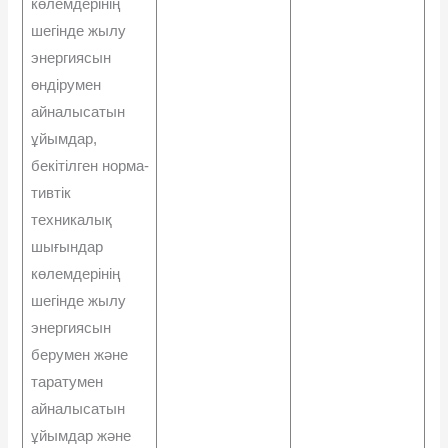
көлемдерінің
шегінде жылу
энергиясын
өндірумен
айналысатын
ұйымдар,
бекітілген норма-
тивтік
техникалық
шығындар
көлемдерінің
шегінде жылу
энергиясын
берумен жəне
таратумен
айналы­сатын
ұйымдар жəне