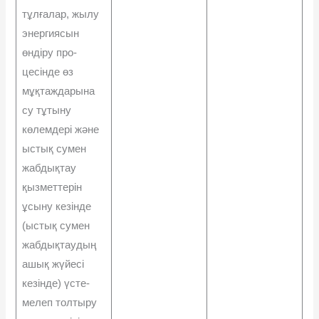
тұлғалар, жылу
энергиясын
өндіру про­
цесінде өз
мұқтаждарына
су тұтыну
көлемдері жəне
ыстық сумен
жабдықтау
қызметтерін
ұсыну кезінде
(ыстық сумен
жабдықтаудың
ашық жүйесі
кезінде) үсте-
мелеп толтыру