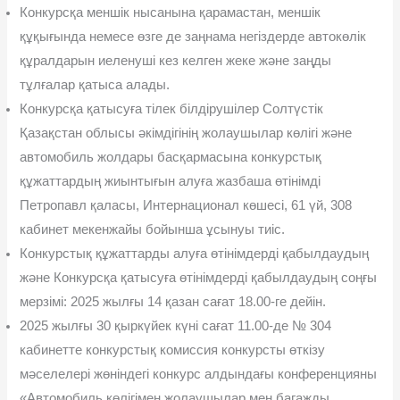
Конкурсқа меншік нысанына қарамастан, меншік
құқығында немесе өзге де заңнама негіздерде автокөлік
құралдарын иеленуші кез келген жеке жəне заңды
тұлғалар қатыса алады.
Конкурсқа қатысуға тілек білдірушілер Солтүстік
Қазақстан облысы əкімдігінің жолаушылар көлігі жəне
автомобиль жолдары басқармасына конкурстық
құжаттардың жиынтығын алуға жазбаша өтінімді
Петропавл қаласы, Интернационал көшесі, 61 үй, 308
каби­нет мекенжайы бойынша ұсынуы тиіс.
Конкурстық құжаттарды алуға өтінімдерді қабылдаудың
жəне Конкурсқа қатысуға өтінімдерді қабылдаудың соңғы
мерзімі: 2025 жылғы 14 қазан сағат 18.00-ге дейін.
2025 жылғы 30 қыркүйек күні сағат 11.00-де № 304
кабинетте конкурстық комиссия конкурсты өткізу
мəселелері жөніндегі конкурс алдындағы конференцияны
«Автомобиль көлігімен жолаушылар мен багажды