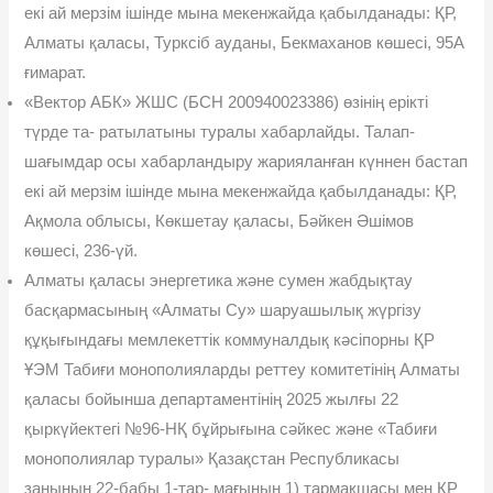
екі ай мерзім ішінде мына мекенжайда қабылданады: ҚР,
Алматы қаласы, Турксіб ауданы, Бекмаханов көше­сі, 95А
ғимарат.
«Вектор АБК» ЖШС (БСН 200940023386) өзінің ерікті
түрде та- ратылатыны туралы хабарлайды. Талап-
шағымдар осы хабарланды­ру жарияланған күннен бастап
екі ай мерзім ішінде мына мекенжайда қабылданады: ҚР,
Ақмола облысы, Көкшетау қаласы, Бəйкен Əшімов
көшесі, 236-үй.
Алматы қаласы энергетика жəне сумен жабдықтау
басқарма­сының «Алматы Су» шаруашылық жүргізу
құқығындағы мемлекеттік коммуналдық кəсіпорны ҚР
ҰЭМ Табиғи монополияларды реттеу комитетінің Алматы
қаласы бойынша департаментінің 2025 жылғы 22
қыркүйектегі №96-НҚ бұйрығына сəйкес жəне «Табиғи
монопо­лиялар туралы» Қазақстан Республикасы
заңының 22-бабы 1-тар- мағының 1) тармақшасы мен ҚР