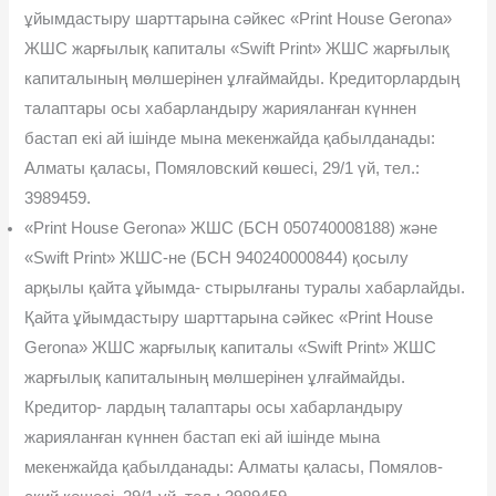
ұйымдастыру шарттарына сəйкес «Print House Gerona»
ЖШС жарғылық капиталы «Swift Print» ЖШС жарғылық
капиталының мөлшерінен ұлғаймайды. Кредиторлардың
талаптары осы хабарландыру жарияланған күннен
бастап екі ай ішін­де мына мекенжайда қабылданады:
Алматы қаласы, Помяловский көшесі, 29/1 үй, тел.:
3989459.
«Print House Gerona» ЖШС (БСН 050740008188) жəне
«Swift Print» ЖШС-не (БСН 940240000844) қосылу
арқылы қайта ұйымда- стырылғаны туралы хабарлайды.
Қайта ұйымдастыру шарттарына сəйкес «Print House
Gerona» ЖШС жарғылық капиталы «Swift Print» ЖШС
жарғылық капиталының мөлшерінен ұлғаймайды.
Кредитор- лардың талаптары осы хабарландыру
жарияланған күннен бастап екі ай ішінде мына
мекенжайда қабылданады: Алматы қаласы, Помялов­