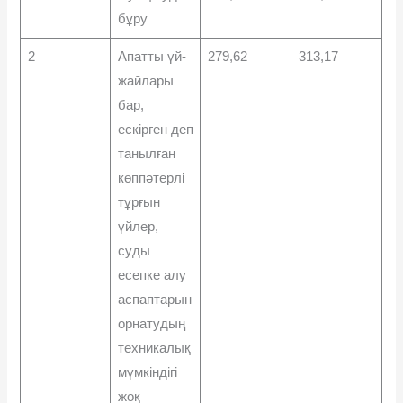
бұру
2
Апатты үй-
279,62
313,17
жайлары
бар,
ескірген деп
танылған
көппəтерлі
тұрғын
үйлер,
суды
есепке алу
аспаптарын
орнатудың
техникалық
мүмкіндігі
жоқ