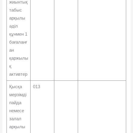
жиынтық
табыс
арқылы
әділ
құнмен 1
бағаланғ
ан
қаржылы
қ
активтер
Қысқа
013
мерзімді
пайда
немесе
залал
арқылы