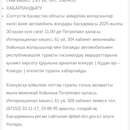
ский көшесі, 29/1 үй, тел.: 3989459.
ХАБАРЛАНДЫРУ
Солтүстік Қазақстан облысы əкімдігінің жолаушылар
көлігі жəне автомобиль жолдары басқармасы 2025 жылғы
30 қазан күні сағат 11.00-де Петропавл қаласы,
Интернационал көшесі, 61 үй, 304 кабинет мекенжайы
бойынша жолаушылар мен багажды авто­мобильмен
республикаішілік тұрақты тасымалдау маршруттарына
қызмет көрсету құқығына арналған конкурс ( бұдан əрі –
Конкурс ) өткізетіні туралы хабарлайды.
Конкурсқа қойылған лоттар туралы толық ақпаратты
мына мекенжай бойынша Петропавл қаласы,
Интернационал көшесі, 61 үй, 308 кабинет немесе тел.
(87152) 33-11-17, 33-86-95 арқылы, сондай-ақ
Басқарманың ресми сайтынан dptiad.sko.gov.kz алуға
болады.