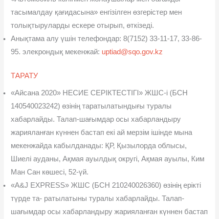
тасымалдау қағидасына» енгізілген өзгерістер мен
толықтыруларды ескере отырып, өткізеді.
Анықтама алу үшін телефондар: 8(7152) 33-11-17, 33-86-
95. элекрондық мекенжай:
uptiad@sqo.gov.kz
ТАРАТУ
«Айсана 2020» НЕСИЕ СЕРІКТЕСТІГІ» ЖШС-і (БСН
140540023242) өзінің таратылатындығы туралы
хабарлайды. Талап-шағымдар осы хабарландыру
жарияланған күннен бастап екі ай мерзім ішінде мына
мекенжайда кабылданады: ҚР, Қызылорда облысы,
Шиелі ауданы, Ақмая ауылдық округі, Ақмая ауылы, Ким
Ман Сан көшесі, 52-үй.
«A&J EXPRESS» ЖШС (БСН 210240026360) өзінің ерікті
түрде та- ратылатыны туралы хабарлайды. Талап-
шағымдар осы хабарланды­ру жарияланған күннен бастап