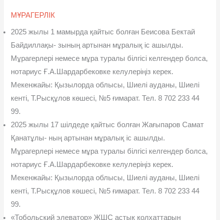
МҰРАГЕРЛІК
2025 жылы 1 мамырда қайтыс болған Беисова Бектай
Байдиллақы- зының артынан мұралық іс ашылды.
Мұрагерлері немесе мұра туралы білгісі келгендер болса,
нотариус Ғ.А.Шардарбековке келулеріңіз керек.
Мекенжайы: Қызылорда облысы, Шиелі ауданы, Шиелі
кенті, Т.Рысқұлов көшесі, №5 ғимарат. Тел. 8 702 233 44
99.
2025 жылы 17 шілдеде қайтыс болған Жағыпаров Самат
Қанатұлы- ның артынан мұралық іс ашылды.
Мұрагерлері немесе мұра туралы білгісі келгендер болса,
нотариус Ғ.А.Шардарбековке келулеріңіз керек.
Мекенжайы: Қызылорда облысы, Шиелі ауданы, Шиелі
кенті, Т.Рысқұлов көшесі, №5 ғимарат. Тел. 8 702 233 44
99.
«Тобольский элеватор» ЖШС астық қолхаттарын