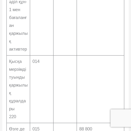
әділ құн-
1 мен
бағаланғ
ан
қаржылы
қ
активтер
Қысқа
014
мерзімді
туынды
қаржылы
қ
құралда
ры
220
Өзге де
015
88 800