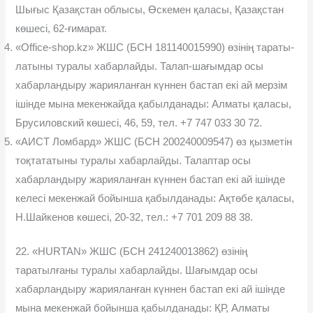
Шығыс Қазақстан облысы, Өскемен қаласы, Қазақстан
көшесі, 62-ғимарат.
«Office-shop.kz» ЖШС (БСН 181140015990) өзінің тараты-
латыны туралы хабарлайды. Талап-шағымдар осы
хабарландыру жарияланған күннен бастап екі ай мерзім
ішінде мына мекенжайда қабылданады: Алматы қаласы,
Брусиловский көшесі, 46, 59, тел. +7 747 033 30 72.
«АИСТ Ломбард» ЖШС (БСН 200240009547) өз қызметін
тоқтататыны туралы хабарлайды. Талаптар осы
хабарландыру жа­рияланған күннен бастап екі ай ішінде
келесі мекенжай бойынша қабылданады: Ақтөбе қаласы,
Н.Шайкенов көшесі, 20-32, тел.: +7 701 209 88 38.
22. «HURTAN» ЖШС (БСН 241240013862) өзінің
таратылғаны туралы хабарлайды. Шағымдар осы
хабарландыру жарияланған күннен бастап екі ай ішінде
мына мекенжай бойынша қабылданады: ҚР, Алматы