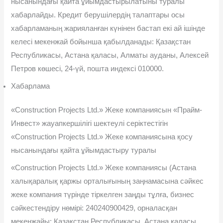
нысанындағы қайта ұйымдастырылатыны туралы
хабарлайды. Кредит берушілердің талаптары осы
хабарламаның жарияланған күнінен бастап екі ай ішінде
келесі мекенжай бойынша қабылданады: Қазақстан
Республикасы, Астана қаласы, Алматы ауданы, Алексей
Петров көшесі, 24-үй, пошта индексі 010000.
Хабарлама
«Construction Projects Ltd.» Жеке компаниясын «Прайм-
Инвест» жауапкершілігі шектеулі серіктестігін
«Construction Projects Ltd.» Жеке компаниясына қосу
нысанындағы қайта ұйымдастыру туралы
«Construction Projects Ltd.» Жеке компаниясы (Астана
халықаралық қаржы орталығының заңнамасына сəйкес
жеке компания түрінде тіркелген заңды тұлға, бизнес
сəйкестендіру нөмірі: 240240900429, орналасқан
мекенжайы: Қазақстан Республикасы, Астана қаласы,