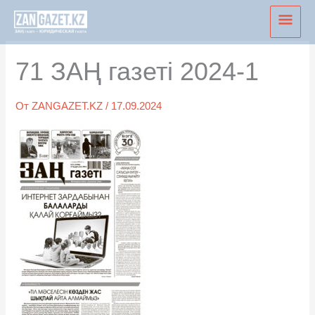
Перейти
Глав
к
мен
содержимому
71 ЗАҢ газеті 2024-1
От
ZANGAZET.KZ
/
17.09.2024