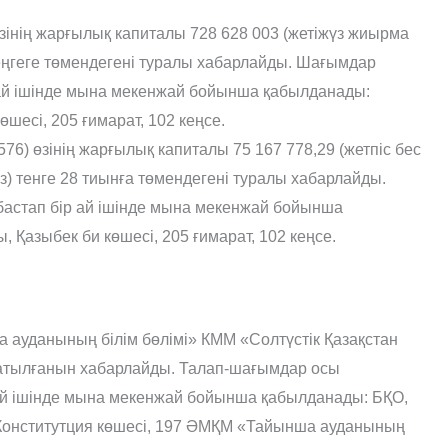
інің жарғылық капиталы 728 628 003 (жетіжүз жиырма
теңгеге төмендегені туралы хабарлайды. Шағымдар
 ай ішінде мына мекенжай бойынша қабылданады:
шесі, 205 ғимарат, 102 кеңсе.
) өзінің жарғылық капиталы 75 167 778,29 (жетпіс бес
із) тенге 28 тиынға төмендегені туралы хабарлайды.
астап бір ай ішінде мына мекенжай бойынша
 Қазыбек би көшесі, 205 ғимарат, 102 кеңсе.
ауданының білім бөлімі» КММ «Солтүстік Қазақстан
таратылғанын хабарлайды. Талап-шағымдар осы
 ай ішінде мына мекенжай бойынша қабылданады: БҚО,
Конститутция көшесі, 197 ƏМҚМ «Тайынша ауданының