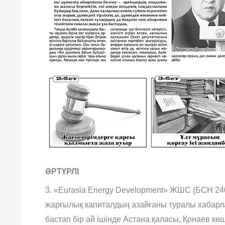
ӘРТҮРЛІ
3. «Eurasia Energy Development» ЖШС (БСН 
жарғылық капиталдың азайғаны туралы хабар
бастап бір ай ішінде Астана қаласы, Қонаев к