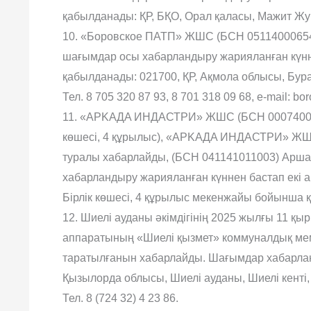
қабылданады: ҚР, БҚО, Орал қаласы, Мажит Жу
10. «Боровское ПАТП» ЖШС (БСН 051140006549
шағымдар осы хабарландыру жарияланған күнн
қабылданады: 021700, ҚР, Ақмола облысы, Бура
Тел. 8 705 320 87 93, 8 701 318 09 68, е-mail: b
11. «AРKAДA ИНДАСТРИ» ЖШС (БСН 0007400017
көшесі, 4 құрылыс), «AРKAДA ИНДАСТРИ» ЖШ
туралы хабарлайды, (БСН 041141011003) Аршалы
хабарландыру жарияланған күннен бастап екі а
Бірлік көшесі, 4 құрылыс мекенжайы бойынша қ
12. Шиелі ауданы əкімдігінің 2025 жылғы 11 қы
аппаратының «Шиелі қызмет» коммуналдық мемл
таратылғанын хабарлайды. Шағымдар хабарланд
Қызылорда облысы, Шиелі ауданы, Шиелі кенті
Тел. 8 (724 32) 4 23 86.