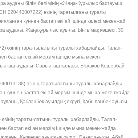
ра ауданы білім бөлімінің «Жаңа-Құрылыс бастауыш
БСН 020440007222) өзінің таратылғаны туралы
ияланған күннен бастап екі ай ішінде келесі мекенжай
ра ауданы, Жаңақұрылыс ауылы, Ынтымақ көшесі, 30
) өзінің тара-тылатыны туралы хабарлайды. Талап-
н бастап екі ай мерзім ішінде мына мекен-
арыағаш ауданы, Сарыағаш қаласы, Ысқақов Көшербай
0940013138) өзінің таратылатыны туралы хабарлайды.
 күннен бастап екі ай мерзім ішінде мына мекенжайда
 ауданы, Қабланбек ауылдық округі, Қабыланбек ауылы,
өзінің тараты-латыны туралы хабарлайды. Талап-
н бастап екі ай мерзім ішінде мына мекен-жайда
ауданы, Құркелес ауылдық округі, Еңкес ауылы, Абай