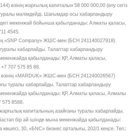
4) өзінің жарғылық капиталын 58 000 000,00 (елу сегіз
і туралы мəлімдейді. Шағымдар осы хабарландыру
ендегі мекенжай бойынша қабылданады: Алматы қаласы,
711 4545.
ің «SNP Company» ЖШС-мен (БСН 241140027918)
 туралы хабарлайды. Талаптар хабарландыру
а мекенжайда қабылданады: ҚР, Алматы қаласы,
+7 707 575 85 88.
 өзінің «MARDUK» ЖШС-мен (БСН 241240026567)
ығы туралы хабарлайды. Талаптар хабарландыру
а мекенжайда қабылданады: ҚР, Алматы қаласы, Алмалы
7 575 8588.
 жарғылық капиталының азайғаны туралы хабарлайды.
астап бір ай ішінде мына мекенжайда қабылданады:
көшесі, 30, «БNC» бизнес орталығы, 202/1 кеңсе. Тел.: