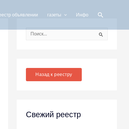
Поиск
еестр объявлении
газеты
Инфо
П
о
и
с
к
Назад к реестру
:
Свежий реестр