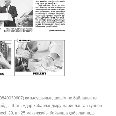
240840039607) қатысушының шешіміне байланысты
лайды. Шағымдар хабарландыру жарияланған күннен
өшесі, 29, вп 25 мекенжайы бойынша қабылданады.