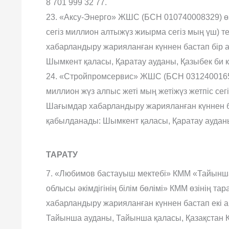
8 701 999 32 77.
23. «Аксу-Энерго» ЖШС (БСН 010740008329) өз
сегіз миллион алтыжүз жиырма сегіз мың үш) 
хабарландыру жарияланған күннен бастап бір
Шымкент қаласы, Қаратау ауданы, Қазыбек би кө
24. «Стройпромсервис» ЖШС (БСН 031240016576
миллион жүз алпыс жеті мың жетіжүз жетпіс сег
Шағымдар хабарландыру жарияланған күннен б
қабылданады: Шымкент қаласы, Қаратау ауданы,
ТАРАТУ
7. «Любимов бастауыш мектебі» КММ «Тайынша 
облысы əкімдігінің білім бөлімі» КММ өзінің 
хабарландыру жарияланған күннен бастап екі
Тайынша ауданы, Тайынша қаласы, Қазақстан 