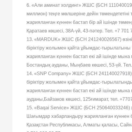
6. «Али аминат холдинг» ЖШС (БСН 11104001914
миллион) теңге мөлшеріне дейін төмендететін
жарияланған күннен бастап бір ай ішінде төм
Қаратаев көшесі, 38А-үй, 43-пəтер. Тел. +7 701 
13. «MARDUK» ЖШС (БСН 241240026567) өзін
біріктіру жолымен қайта ұйымдас-тырылатыны
жарияланған күннен бастап екі ай ішінде мын
Бостандық ауданы, Мыңбаев көшесі, 53-үй. Тел. 
14. «SNP Company» ЖШС (БСН 241140027918)
біріктіру жолымен қайта ұйымдас-тырылатынд
жарияланған күннен бастап екі ай ішінде мын
ауданы,Байзаков көшесі, 125ғимарат, тел. +770
15. «Baqai Service» ЖШС (БСН 250640033246)
Шағымдар хабарландыру жарияланған күннен б
Қазақстан Республикасы, Алматы қаласы, Сайна 