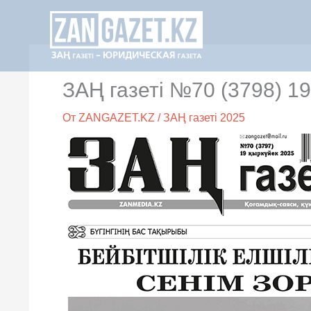
Перейти
к
содержимому
ЗАҢ газеті №70 (3798) 1
От
ZANGAZET.KZ
/
ЗАҢ газеті 2025