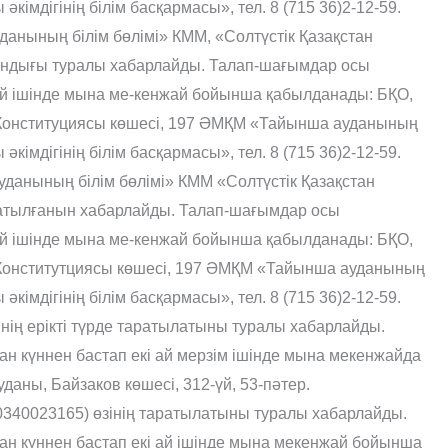
əкімдігінің білім басқармасы», тел. 8 (715 36)2-12-59.
анының білім бөлімі» КММ, «Солтүстік Қазақстан
лғандығы туралы хабарлайды. Талап-шағымдар осы
ай ішінде мына ме-кенжай бойынша қабылданады: БҚО,
 Конституциясы көшесі, 197 ƏМҚМ «Тайынша ауданының
əкімдігінің білім басқармасы», тел. 8 (715 36)2-12-59.
данының білім бөлімі» КММ «Солтүстік Қазақстан
таратылғанын хабарлайды. Талап-шағымдар осы
ай ішінде мына ме-кенжай бойынша қабылданады: БҚО,
Конститутциясы көшесі, 197 ƏМҚМ «Тайынша ауданының
əкімдігінің білім басқармасы», тел. 8 (715 36)2-12-59.
нің ерікті түрде таратылатыны туралы хабарлайды.
 күннен бастап екі ай мерзім ішінде мына мекенжайда
аны, Байзаков көшесі, 312-үй, 53-пəтер.
340023165) өзінің таратылатыны туралы хабарлайды.
н күннен бастап екі ай ішінде мына мекенжай бойынша