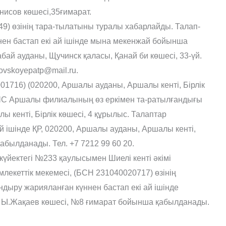
нисов көшесі,35ғимарат.
) өзінің тара-тылатыны туралы хабарлайды. Талап-
ен бастап екі ай ішінде мына мекенжай бойынша
бай ауданы, Щучинск қаласы, Қанай би көшесі, 33-үй.
orovskoyepatp@mail.ru.
16) (020200, Аршалы ауданы, Аршалы кенті, Бірлік
С Аршалы филиалының өз еркімен та-ратылғандығы
 кенті, Бірлік көшесі, 4 құрылыс. Талаптар
й ішінде ҚР, 020200, Аршалы ауданы, Аршалы кенті,
абылданады. Тел. +7 7212 99 60 20.
ркүйектегі №233 қаулысымен Шиелі кенті əкімі
екеттік мекемесі, (БСН 231040020717) өзінің
ыру жарияланған күннен бастап екі ай ішінде
, Ы.Жақаев көшесі, №8 ғимарат бойынша қабылданады.