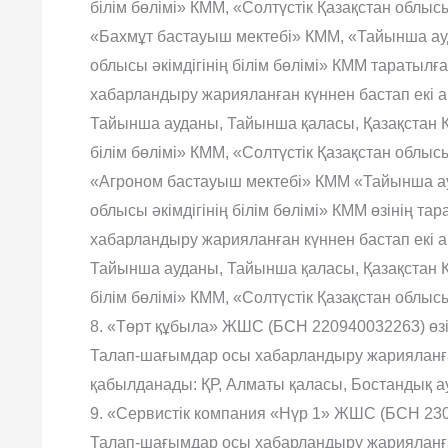
білім бөлімі» КММ, «Солтүстік Қазақстан облысы 
«Бахмұт бастауыш мектебі» КММ, «Тайынша ауд
облысы əкімдігінің білім бөлімі» КММ тараты
хабарландыру жарияланған күннен бастап екі 
Тайынша ауданы, Тайынша қаласы, Қазақстан
білім бөлімі» КММ, «Солтүстік Қазақстан облысы 
«Агроном бастауыш мектебі» КММ «Тайынша ау
облысы əкімдігінің білім бөлімі» КММ өзінің 
хабарландыру жарияланған күннен бастап екі 
Тайынша ауданы, Тайынша қаласы, Қазақстан 
білім бөлімі» КММ, «Солтүстік Қазақстан облысы 
8. «Төрт құбыла» ЖШС (БСН 220940032263) өзі
Талап-шағымдар осы хабарландыру жарияланған
қабылданады: ҚР, Алматы қаласы, Бостандық ауд
9. «Сервистік компания «Нүр 1» ЖШС (БСН 230
Талап-шағымдар осы хабарландыру жарияланға