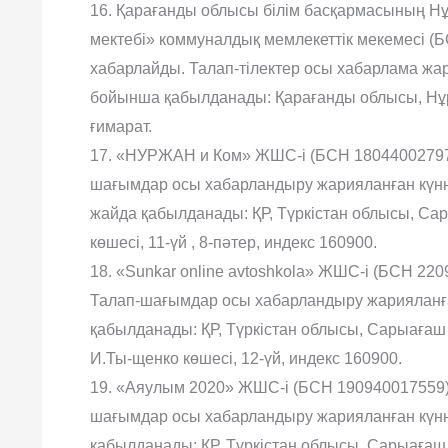
16. Қарағанды облысы білім басқармасының Нұ
мектебі» коммуналдық мемлекеттік мекемесі (
хабарлайды. Талап-тілектер осы хабарлама жар
бойынша қабылданады: Қарағанды облысы, Нұ
ғимарат.
17. «НУРЖАН и Ком» ЖШС-і (БСН 180440027972
шағымдар осы хабарландыру жарияланған күнне
жайда қабылданады: ҚР, Түркістан облысы, С
көшесі, 11-үй , 8-пəтер, индекс 160900.
18. «Sunkar online avtoshkola» ЖШС-і (БСН 22
Талап-шағымдар осы хабарландыру жарияланған
қабылданады: ҚР, Түркістан облысы, Сарыағаш
И.Ты-щенко көшесі, 12-үй, индекс 160900.
19. «Аяулым 2020» ЖШС-і (БСН 190940017559) 
шағымдар осы хабарландыру жарияланған күнне
қабылданады: ҚР, Түркістан облысы, Сарыағаш 