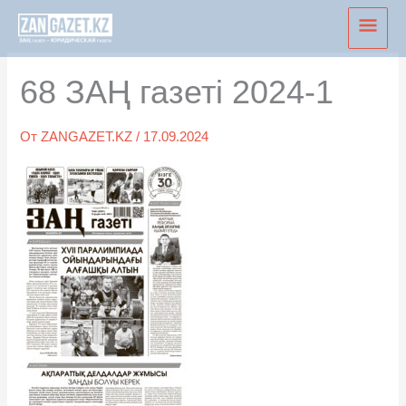
Перейти
Глав
к
мен
содержимому
68 ЗАҢ газеті 2024-1
От
ZANGAZET.KZ
/
17.09.2024