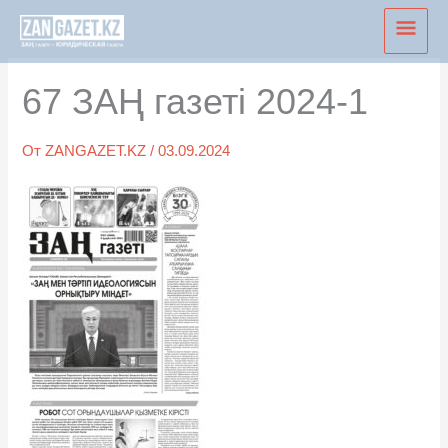
Перейти
Глав
к
мен
содержимому
67 ЗАҢ газеті 2024-1
От
ZANGAZET.KZ
/
03.09.2024