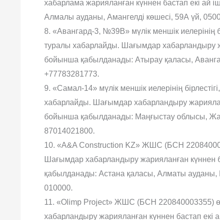
хабарлама жарияланған күннен бастап екі ай 
Алмалы ауданы, Амангелді көшесі, 59А үй, 0500
8. «Авангард-3, №39В» мүлік меншік иелерінің 
туралы хабарлайды. Шағымдар хабарландыру жа
бойынша қабылданады: Атырау қаласы, Авангар
+77783281773.
9. «Самал-14» мүлік меншік иелерінің бірлесті
хабарлайды. Шағымдар хабарландыру жарияланғ
бойынша қабылданады: Маңғыстау облысы, Жаң
87014021800.
10. «A&A Construction KZ» ЖШС (БСН 22084000
Шағымдар хабарландыру жарияланған күннен б
қабылданады: Астана қаласы, Алматы ауданы, Ша
010000.
11. «Olimp Project» ЖШС (БСН 220840003355) 
хабарландыру жарияланған күннен бастап екі