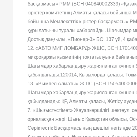
басқармасы» РММ (БСН 040840002339) «Қазақс
кірістер комитетінің Алматы қаласы бойынша М
бойынша Мемлекеттік кірістер басқармасы» РМ
құрылаты-ны туралы хабарлайды. Шағымдар м
Достық даңғылы, «Пионер-3» БО, 137 үй, 4 қаба
12. «АВТО МИГ ЛОМБАРД» ЖШС, БСН 170140009023
микроқаржы қызметінің тоқтатылуына байланыст
Шағымдар хабарландыру жарияланған күннен б
қабылданады:120014, Қызылорда қаласы, Тоқмағ
13. «Вымпел Алматы» ЖШС (БСН 150540000067
Шағымдар хабарландыру жарияланған күннен б
қабылданады: ҚР, Алматы қаласы, Жетісу аудан
7. «Шығыстүстімет» Жауапкершілігі шектеулі се
орналасқан жері: Шығыс Қазақстан облысы, Өск
Серіктестік Басқармасының шешімі негізінде 2
Қазақстан облысы, Өскемен қаласы, Александ