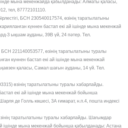
ішінде мына мекенжайда қабылданады: Алматы қаласы,
12, тел, 87772101110.
бірлестігі, БСН 230540017574, өзінің таратылатыны
рияланған күннен бастап екі ай ішінде мына мекенжай
д-3 ықшам ауданы, 39В үй, 24 пәтер. Тел.
гі, БСН 221140053577, өзінің таратылатыны туралы
ан күннен бастап екі ай ішінде мына мекенжай
аөзен қаласы, Самал шағын ауданы, 14 үй. Тел.
3315) өзінің таратылатыны туралы хабарлайды.
астап екі ай ішінде мына мекенжай бойынша
рля де Голль көшесі, 3А ғимарат, н.п.4, пошта индексі
өзінің таратылатыны туралы хабарлайды. Шағымдар
 ай ішінде мына мекенжай бойынша қабылданады: Астана