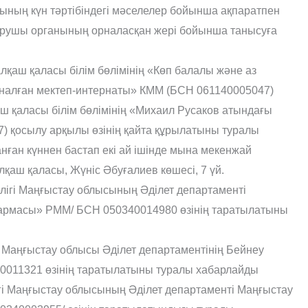
ның күн тәртібіндегі мәселелер бойынша ақпаратпен
рушы органының орналасқан жері бойынша танысуға
қаш қаласы білім бөлімінің «Көп балалы және аз
налған мектеп-интернаты» КММ (БСН 061140005047)
 қаласы білім бөлімінің «Михаил Русаков атындағы
) қосылу арқылы өзінің қайта құрылатыны туралы
ан күннен бастап екі ай ішінде мына мекенжай
аш қаласы, Жүніс Әбуғалиев көшесі, 7 үй.
лігі Маңғыстау облысының Әділет департаменті
қармасы» РММ/ БСН 050340014980 өзінің таратылатыны
ң Маңғыстау облысы Әділет департаментінің Бейнеу
0011321 өзінің таратылатыны туралы хабарлайды
гі Маңғыстау облысының Әділет департаменті Маңғыстау