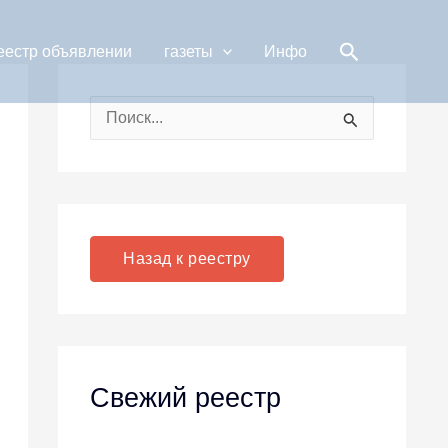
Поиск
еестр объявлении
газеты
Инфо
П
о
и
с
к
Назад к реестру
:
Свежий реестр