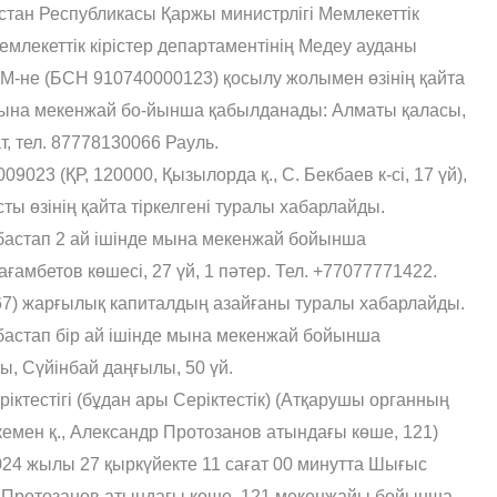
тан Республикасы Қаржы министрлігі Мемлекеттік
емлекеттік кірістер департаментінің Медеу ауданы
М-не (БСН 910740000123) қосылу жолымен өзінің қайта
ына мекенжай бо-йынша қабылданады: Алматы қаласы,
т, тел. 87778130066 Рауль.
 (ҚР, 120000, Қызылорда қ., С. Бекбаев к-сі, 17 үй),
ы өзінің қайта тіркелгені туралы хабарлайды.
астап 2 ай ішінде мына мекенжай бойынша
амбетов көшесі, 27 үй, 1 пәтер. Тел. +77077771422.
) жарғылық капиталдың азайғаны туралы хабарлайды.
астап бір ай ішінде мына мекенжай бойынша
ы, Сүйінбай даңғылы, 50 үй.
ріктестігі (бұдан ары Серіктестік) (Атқарушы органның
емен қ., Александр Протозанов атындағы көше, 121)
024 жылы 27 қыркүйекте 11 сағат 00 минутта Шығыс
р Протозанов атындағы көше, 121 мекенжайы бойынша,