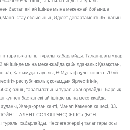
0340003955/ өзінің таратылатындығы туралы
нен бастап екі ай ішінде мына мекенжай бойынша
ы,Маңғыстау облысының Әділет департаменті 3Б шағын
нің таратылатыны туралы хабарлайды. Талап-шағымдар
2 ай ішінде мына мекенжайда қабылданады: Қазақстан,
н а/о, Қажымұқан ауылы, Ә.Мұстафаұлы көшесі, 70 үй.
естігі» республикалық қоғамдық бірлестігінің
6005) өзінің таратылатыны туралы хабарлайды. Барлық
 күннен бастап екі ай ішінде мына мекенжайда
уданы, Жаңақорған кенті, Манап Көкенов көшесі, 33.
К ПОЙНТ ТАЛЕНТ СОЛЮШЭНС) ЖШС-і (БСН
ны туралы хабарлайды. Несиегерлердің талаптары осы