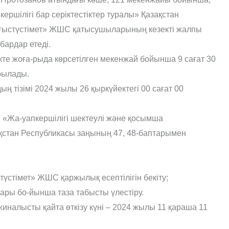
ршілігі бар серіктестіктер туралы» Қазақстан
ғыстүстімет» ЖШС қатысушыларының кезекті жалпы
бардар етеді.
те жоға-рыда көрсетілген мекенжай бойынша 9 сағат 30
ырылады.
 тізімі 2024 жылы 26 қыркүйектегі 00 сағат 00
бі «Жа-уапкершілігі шектеулі және қосымша
зақстан Республикасы заңының 47, 48-баптарымен
стімет» ЖШС қаржылық есептілігін бекіту;
ры бо-йынша таза табысты үлестіру.
иналысты қайта өткізу күні – 2024 жылы 11 қараша 11