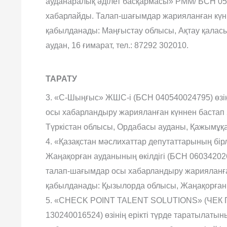
ауданаралық әділет басқармасы» РММ/ БСН 05
хабарлайды. Талап-шағымдар жарияланған күн
қабылданады: Маңғыстау облысы, Ақтау қалас
аудан, 16 ғимарат, тел.: 87292 302010.
ТАРАТУ
3. «С-Шыңғыс» ЖШС-і (БСН 040540024795) өзі
осы хабарландыру жарияланған күннен бастап 
Түркістан облысы, Ордабасы ауданы, Қажымұқа
4. «Қазақстан мәслихаттар депутаттарының бірл
Жаңақорған ауданының өкілдігі (БСН 06034202
талап-шағымдар осы хабарландыру жарияланған
қабылданады: Қызылорда облысы, Жаңақорған а
5. «CHECK POINT TALENT SOLUTIONS» (ЧЕ
130240016524) өзінің ерікті түрде таратылаты