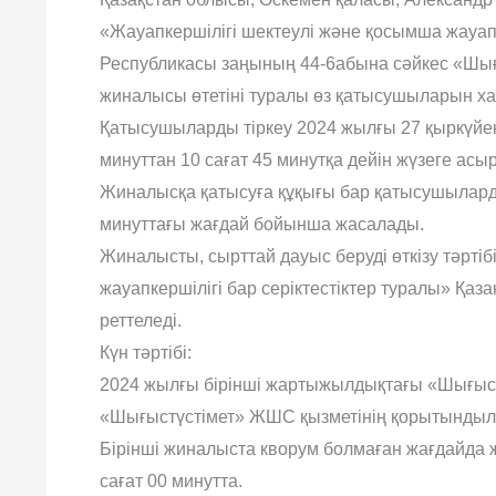
«Жауапкершілігі шектеулі және қосымша жауапке
Республикасы заңының 44-6абына сәйкес «Шы
жиналысы өтетіні туралы өз қатысушыларын ха
Қатысушыларды тіркеу 2024 жылғы 27 қыркүйек
минуттан 10 сағат 45 минутқа дейін жүзеге ас
Жиналысқа қатысуға құқығы бар қатысушылардың
минуттағы жағдай бойынша жасалады.
Жиналысты, сырттай дауыс беруді өткізу тәрті
жауапкершілігі бар серіктестіктер туралы» Қа
реттеледі.
Күн тәртібі:
2024 жылғы бірінші жартыжылдықтағы «Шығыстү
«Шығыстүстімет» ЖШС қызметінің қорытындыла
Бірінші жиналыста кворум болмаған жағдайда ж
сағат 00 минутта.