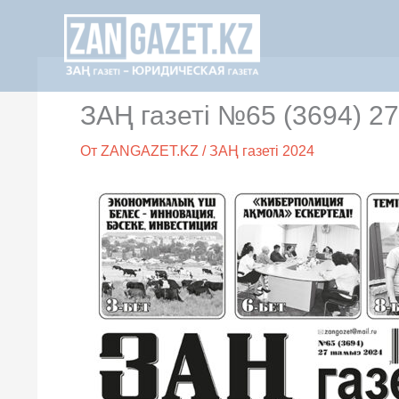
Перейти
к
содержимому
ЗАҢ газеті №65 (3694) 2
От
ZANGAZET.KZ
/
ЗАҢ газеті 2024