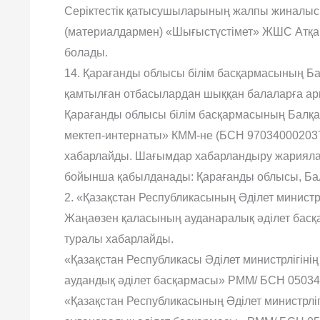
Серіктестік қатысушыларының жалпы жиналысы
(материалдармен) «Шығыстүстімет» ЖШС Атқа
болады.
14. Қарағанды облысы білім басқармасының Бал
қамтылған отбасылардан шыққан балаларға ар
Қарағанды облысы білім басқармасының Балқаш
мектеп-интернаты» КММ-не (БСН 970340002037
хабарлайды. Шағымдар хабарландыру жарияланғ
бойынша қабылданады: Қарағанды облысы, Балқ
2. «Қазақстан Республикасының Әділет министр
Жаңаөзен қаласының ауданаралық әділет бас
туралы хабарлайды.
«Қазақстан Республикасы Әділет министрлігіні
аудандық әділет басқармасы» РММ/ БСН 05034
«Қазақстан Республикасының Әділет министрлі