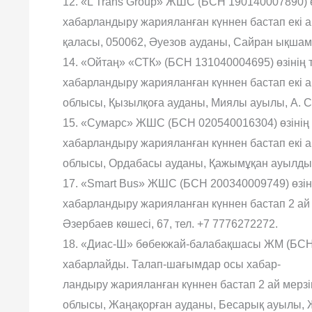
12. «L Trans Group» ЖШС (БСН 190140007890)
хабарландыру жарияланған күннен бастап екі
қаласы, 050062, Әуезов ауданы, Сайран ықшамау
14. «Ойтаң» «СТК» (БСН 131040004695) өзіні
хабарландыру жарияланған күннен бастап екі 
облысы, Қызылқоға ауданы, Миялы ауылы, А. Са
15. «Сумарс» ЖШС (БСН 020540016304) өзінің
хабарландыру жарияланған күннен бастап екі 
облысы, Ордабасы ауданы, Қажымұқан ауылдық о
17. «Smart Bus» ЖШС (БСН 200340009749) өзі
хабарландыру жарияланған күннен бастап 2 а
Әзербаев көшесі, 67, тел. +7 7776272272.
18. «Диас-Ш» бөбекжай-балабақшасы ЖМ (БСН 
хабарлайды. Талап-шағымдар осы хабар-
ландыру жарияланған күннен бастап 2 ай мер
облысы, Жаңақорған ауданы, Бесарық ауылы, Же