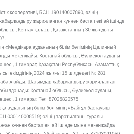
стік кооперативі, БСН 190140007890, өзінің
барландыру жарияланған күннен бастап екі ай ішінде
облысы, Кентау қаласы, Қазақстанның 30 жылдығы
07.
ның «Меңдіқара ауданының білім бөлімінің Целинный
аңды мекенжайы: Қостанай облысы, Әулиекөл ауданы,
өшесі, 1 ғимарат, Қазақстан Республикасы Азаматтық
ысы әкімдігінің 2024 жылғы 15 шілдедегі № 281
ы хабарлайды. Шағымдар хабарландыру жарияланған
 қабылданады: Қостанай облысы, Әулиекөл ауданы,
шесі, 1 ғимарат. Тел. 87026820575.
қа ауданының білім бөлімінің «Байғұл бастауыш
БСН 030140008519) өзінің таратылғаны туралы
ған күннен бастап екі ай ішінде мына мекенжайда
 Жаңаарқа кенті, Абай көшесі, 37, тел. 87103021059.