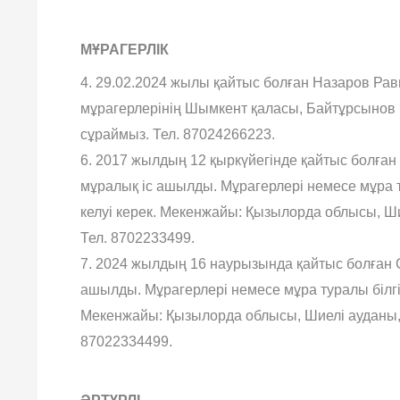
МҰРАГЕРЛІК
4. 29.02.2024 жылы қайтыс болған Назаров Р
мұрагерлерінің Шымкент қаласы, Байтұрсынов 
сұраймыз. Тел. 87024266223.
6. 2017 жылдың 12 қыркүйегінде қайтыс болғ
мұралық іс ашылды. Мұрагерлері немесе мұра т
келуі керек. Мекенжайы: Қызылорда облысы, Шие
Тел. 8702233499.
7. 2024 жылдың 16 наурызында қайтыс болған
ашылды. Мұрагерлері немесе мұра туралы білгіс
Мекенжайы: Қызылорда облысы, Шиелі ауданы, Ши
87022334499.