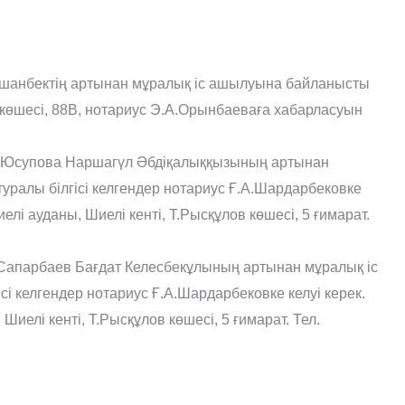
авшанбектің артынан мұралық іс ашылуына байланысты
көшесі, 88В, нотариус Э.А.Орынбаеваға хабарласуын
ан Юсупова Наршагүл Әбдіқалыққызының артынан
уралы білгісі келгендер нотариус Ғ.А.Шардарбековке
лі ауданы, Шиелі кенті, Т.Рысқұлов көшесі, 5 ғимарат.
 Сапарбаев Бағдат Келесбекұлының артынан мұралық іс
і келгендер нотариус Ғ.А.Шардарбековке келуі керек.
елі кенті, Т.Рысқұлов көшесі, 5 ғимарат. Тел.