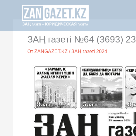
Перейти
к
содержимому
ЗАҢ газеті №64 (3693) 2
От
ZANGAZET.KZ
/
ЗАҢ газеті 2024