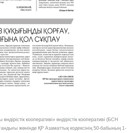
ндірістік кооперативі» өндірістік кооперативі (БСН
андығы жөнінде ҚР Азаматтық кодексінің 50-бабының 1-