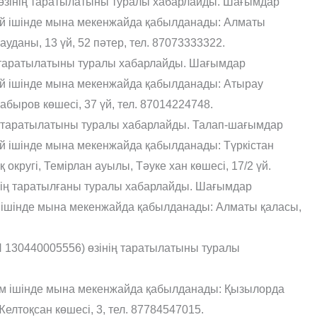
 өзінің таратылатыны туралы хабарлайды. Шағымдар
 ай ішінде мына мекенжайда қабылданады: Алматы
даны, 13 үй, 52 пәтер, тел. 87073333322.
ң таратылатыны туралы хабарлайды. Шағымдар
ай ішінде мына мекенжайда қабылданады: Атырау
быров көшесі, 37 үй, тел. 87014224748.
 таратылатыны туралы хабарлайды. Талап-шағымдар
ай ішінде мына мекенжайда қабылданады: Түркістан
кругі, Темірлан ауылы, Тәуке хан көшесі, 17/2 үй.
нің таратылғаны туралы хабарлайды. Шағымдар
й ішінде мына мекенжайда қабылданады: Алматы қаласы,
130440005556) өзінің таратылатыны туралы
зім ішінде мына мекенжайда қабылданады: Қызылорда
лтоқсан көшесі, 3, тел. 87784547015.