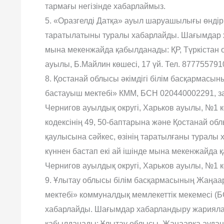
тармағы негізінде хабарлаймыз.
5. «Оразгелді Датқа» ауыл шаруашылығы өндірі
таратылатыны туралы хабарлайды. Шағымдар ха
мына мекенжайда қабылданады: ҚР, Түркістан 
ауылы, Б.Майлин көшесі, 17 үй. Тел. 877755791
8. Қостанай облысы әкімдігі білім басқармасы
бастауыш мектебі» КММ, БСН 020440002291, з
Чернигов ауылдық округі, Харьков ауылы, №1 к
кодексінің 49, 50-баптарына және Қостанай обл
қаулысына сәйкес, өзінің таратылғаны турал
күннен бастап екі ай ішінде мына мекенжайда
Чернигов ауылдық округі, Харьков ауылы, №1 кө
9. Ұлытау облысы білім басқармасының Жаңаар
мектебі» коммуналдық мемлекеттік мекемесі (
хабарлайды. Шағымдар хабарландыру жариялан
қабылданады: Ұлытау облысы, Жаңаарқа ауданы,