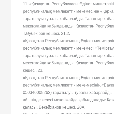
11. «Қазақстан Республикасы Әділет министрлі
республикалық мемлекеттік мекемесінің «Қарқ
таратылуы туралы хабарлайды. Талаптар хабар
мекенжайда қабылданады: Қазақстан Республи
Т.Әубәкіров көшесі, 21,2.
«Қазақстан Республикасының Әділет министрлі
республикалық мемлекеттік мекемесі «Темірта
таратылуы туралы хабарлайды. Талаптар хабар
мекенжайда қабылданады: Қазақстан Республик
көшесі, 23.
«Қазақстан Республикасының Әділет министрлі
республикалық мемлекеттік меке-месінің «Бал
050340008262) таратылуы туралы хабарлайды.
ай ішінде келесі мекенжайда қабылданады: Қа
қаласы, Бөкейханов көшесі, 20А.