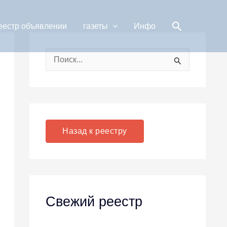
Поиск
еестр объявлении
газеты
Инфо
П
о
и
с
к
Назад к реестру
:
Свежий реестр