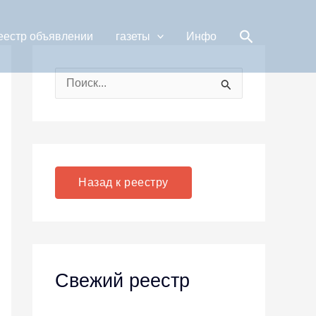
Поиск
еестр объявлении
газеты
Инфо
П
о
и
с
к
Назад к реестру
:
Свежий реестр