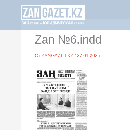
Перейти
к
содержимому
Zan №6.indd
От
ZANGAZET.KZ
/
27.01.2025