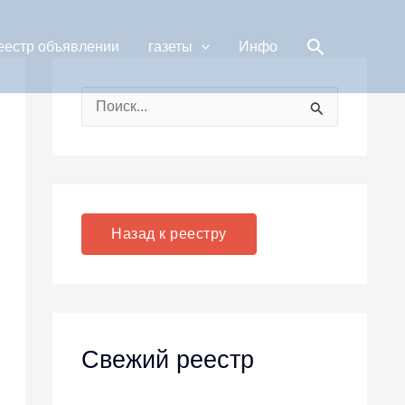
Поиск
еестр объявлении
газеты
Инфо
П
о
и
с
к
Назад к реестру
:
Свежий реестр