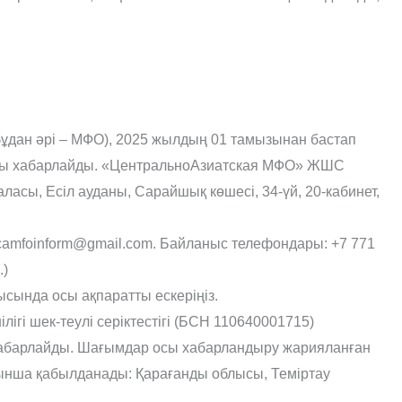
дан əрі – МФО), 2025 жылдың 01 тамызынан бастап
ралы хабарлайды. «ЦентральноАзиатская МФО» ЖШС
сы, Есіл ауданы, Сарайшық көшесі, 34-үй, 20-кабинет,
amfoinform@gmail.com. Байланыс телефондары: +7 771
.)
ысында осы ақпаратты ескеріңіз.
гі шек-теулі серіктестігі (БСН 110640001715)
абарлайды. Шағымдар осы хабарландыру жарияланған
ойынша қабылданады: Қарағанды облысы, Теміртау