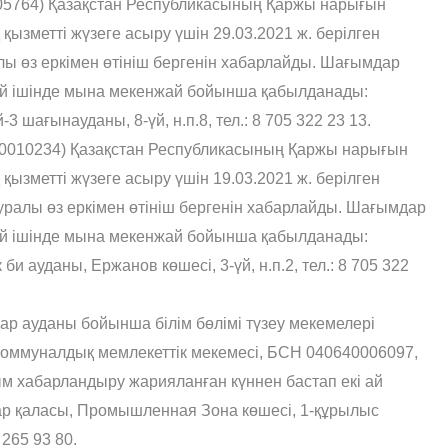
764) Қазақстан Республикасының Қаржы нарығын
қызметті жүзеге асыру үшін 29.03.2021 ж. берілген
ы өз еркімен өтініш бергенін хабарлайды. Шағымдар
 ай ішінде мына мекенжай бойынша қабылданады:
 шағынауданы, 8-үй, н.п.8, тел.: 8 705 322 23 13.
0010234) Қазақстан Республикасының Қаржы нарығын
қызметті жүзеге асыру үшін 19.03.2021 ж. берілген
ралы өз еркімен өтініш бергенін хабарлайды. Шағымдар
 ай ішінде мына мекенжай бойынша қабылданады:
 ауданы, Ержанов көшесі, 3-үй, н.п.2, тел.: 8 705 322
ар ауданы бойынша білім бөлімі түзеу мекемелері
 коммуналдық мемлекеттік мекемесі, БСН 040640006097,
м хабарландыру жарияланған күннен бастап екі ай
ар қаласы, Промышленная Зона көшесі, 1-құрылыс
265 93 80.