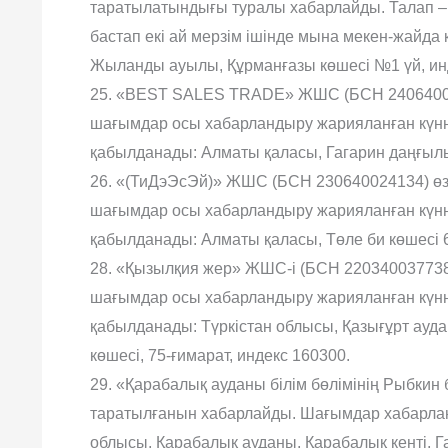
таратылатындығы туралы хабарлайды. Талап –
бастап екі ай мерзім ішінде мына мекен-жайда
Жыланды ауылы, Құрманғазы көшесі №1 үй, ин
25. «BEST SALES TRADE» ЖШС (БСН 240640003
шағымдар осы хабарландыру жарияланған күнн
қабылданады: Алматы қаласы, Гагарин даңғылы, 
26. «(ТиДэЭсЭй)» ЖШС (БСН 230640024134) өзі
шағымдар осы хабарландыру жарияланған күнн
қабылданады: Алматы қаласы, Төле би көшесі 69
28. «Қызылқия жер» ЖШС-і (БСН 220340037738)
шағымдар осы хабарландыру жарияланған күнн
қабылданады: Түркістан облысы, Қазығұрт ауда
көшесі, 75-ғимарат, индекс 160300.
29. «Қарабалық ауданы білім бөлімінің Рыбки
таратылғанын хабарлайды. Шағымдар хабарланд
облысы, Қарабалық ауданы, Қарабалық кенті, 