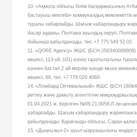
10. «Ақмола облысы білім басқармасының Атба
бастауыш мектебі» коммуналдық мемлекеттік м
туралы хабарлайды. Шағым хабарландыру жария
басар ауданы, Полтава ауылдық округі, Полтав
бойынша қабылданады, тел. +7 775 549 52 02.
11. «QORE Agency» ЖШС (БСН 250340008908) (
көшесі, 113-үй, 101) өзінің таратылатыны тур
күннен бастап 2 ай мерзім ішінде мына меке
көшесі, 48, тел. +7 778 020 4060.
14. «Ломбард Оптимальный» ЖШС (БСН 160640
реттеу жəне дамыту агенттігіне микроқаржылық 
01.04.2021 ж. берілген №09.21.0058.Л ли-цензи
хабарлайды. Шағым хабарландыру жарияланған
қабылданады: Қарағанды облысы, Саран қаласы,
15. «Дыңғызыл-2» ауыл шаруашылығы өндірістік