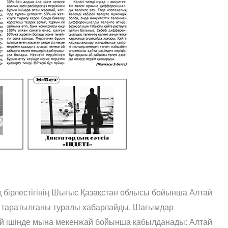
қ бірлестігінің Шығыс Қазақстан облысы бойынша Алтай
ң таратылғаны туралы хабарлайды. Шағымдар
 ай ішінде мына мекенжай бойынша қабылданады: Алтай