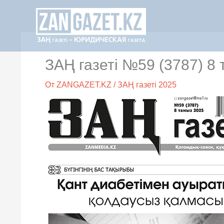
Перейти
к
содержимому
ЗАҢ газеті №59 (3787) 8
От
ZANGAZET.KZ
/
ЗАҢ газеті 2025