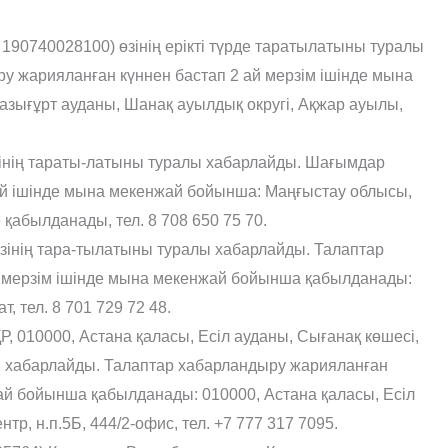
 190740028100) өзінің ерікті түрде таратылатыны туралы
 жарияланған күннен бастап 2 ай мерзім ішінде мына
азығұрт ауданы, Шанақ ауылдық округі, Ақжар ауылы,
нің тараты-латыны туралы хабарлайды. Шағымдар
ай ішінде мына мекенжай бойынша: Маңғыстау облысы,
 қабылданады, тел. 8 708 650 75 70.
зінің тара-тылатыны туралы хабарлайды. Талаптар
й мерзім ішінде мына мекенжай бойынша қабылданады:
 тел. 8 701 729 72 48.
 010000, Астана қаласы, Есіл ауданы, Сығанақ көшесі,
лы хабарлайды. Талаптар хабарландыру жарияланған
жай бойынша қабылданады: 010000, Астана қаласы, Есіл
тр, н.п.5Б, 444/2-офис, тел. +7 777 317 7095.