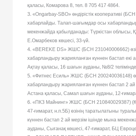
қаласы, Комарова 8, тел. 8 705 417 4864.
3. «Ongarbay-SBO» өндірістік кооперативі (БСН
хабарлайды. Талап-шағымдар осы хабарландыру
мекенжайда қабылданады: Түркістан облысы, Қ
Е.Омарбеков көшесі, 33-үй.
4. «BEREKE DS» ЖШС (БСН 231040006662) өзі
хабарландыру жарияланған күннен бастап екі 
Ақтау қаласы, 16 шағын ауданы, №8/2 телімінде
5. «Фитнес Есиль» ЖШС (БСН 200240036148) ө
хабарландыру жарияланған күннен бастап 2 а
Астана қаласы, Самал шағын ауданы, 12-ғимарат,
6. «ПКЗ Майнинг» ЖШС (БСН 210840029387) (ҚР,
47-ғимарат, н.п.5Б) өзінің таратылатыны тура
күннен бастап 2 ай мерзім ішінде мына мекен
ауданы, Сығанақ көшесі, 47-ғимарат, БЦ Евроцен