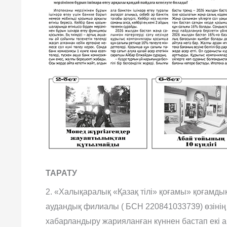
ТАРАТУ
2. «Халықаралық «Қазақ тілі» қоғамы» қоғамды
аудандық филиалы ( БСН 220841033739) өзіні
хабарландыру жарияланған күннен бастап екі