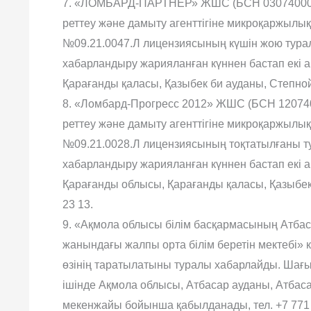
7. «ЛОМБАРД-ПАРТНЕР» ЖШС (БСН 030740005
реттеу жəне дамыту агенттігіне микроқаржылық 
№09.21.0047.Л лицензиясының күшін жою турал
хабарландыру жарияланған күннен бастап екі
Қарағанды қаласы, Қазыбек би ауданы, Степной-3
8. «Ломбард-Прогресс 2012» ЖШС (БСН 12074
реттеу жəне дамыту агенттігіне микроқаржылық 
№09.21.0028.Л лицензиясының тоқтатылғаны ту
хабарландыру жарияланған күннен бастап екі
Қарағанды облысы, Қарағанды қаласы, Қазыбек би
23 13.
9. «Ақмола облысы білім басқармасының Атбас
жанындағы жалпы орта білім беретін мектебі»
өзінің таратылатыны туралы хабарлайды. Шағы
ішінде Ақмола облысы, Атбасар ауданы, Атбас
мекенжайы бойынша қабылданады, тел. +7 771 