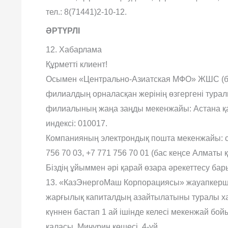
тел.: 8(71441)2-10-12.
ӘРТҮРЛІ
12. Хабарлама
Құрметті клиент!
Осымен «Центрально-Азиатская МФО» ЖШС (бұ
филиалдың орналасқан жерінің өзгергені ту
филиалының жаңа заңды мекенжайы: Астана қала
индексі: 010017.
Компанияның электрондық пошта мекенжайы: c
756 70 03, +7 771 756 70 01 (бас кеңсе Алматы қ
Біздің ұйыммен əрі қарай өзара əрекеттесу бар
13. «КазЭнергоМаш Корпорациясы» жауапкершілі
жарғылық капиталдың азайтылатыны туралы х
күннен бастап 1 ай ішінде келесі мекенжай б
қаласы, Мичурин көшесі, 4-үй.