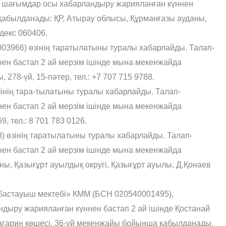
 шағымдар осы хабарландыру жарияланған күннен
 қабылданады: ҚР, Атырау облысы, Құрманғазы ауданы,
декс 060406.
966) өзінің таратылатыны туралы хабарлайды. Талап-
ен бастап 2 ай мерзім ішінде мына мекенжайда
278-үй, 15-пəтер, тел.: +7 707 715 9788.
нің тара-тылатыны туралы хабарлайды. Талап-
ен бастап 2 ай мерзім ішінде мына мекенжайда
, тел.: 8 701 783 0126.
 өзінің таратылатыны туралы хабарлайды. Талап-
ен бастап 2 ай мерзім ішінде мына мекенжайда
ны, Қазығұрт ауылдық округі, Қазығұрт ауылы, Д.Қонаев
н бастауыш мектебі» КММ (БСН 020540001495),
ыру жарияланған күннен бастап 2 ай ішінде Қостанай
Гагарин көшесі, 36-үй мекенжайы бойынша қабылданады,