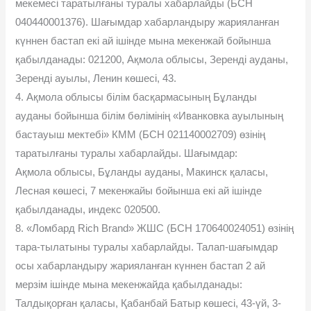
мекемесі таратылғаны туралы хабарлайды (БСН
040440001376). Шағымдар хабарландыру жарияланған
күннен бастап екі ай ішінде мына мекенжай бойынша
қабылданады: 021200, Ақмола облысы, Зеренді ауданы,
Зеренді ауылы, Ленин көшесі, 43.
4. Ақмола облысы білім басқармасының Бұланды
ауданы бойынша білім бөлімінің «Иванковка ауылының
бастауыш мектебі» КММ (БСН 021140002709) өзінің
таратылғаны туралы хабарлайды. Шағымдар:
Ақмола облысы, Бұланды ауданы, Макинск қаласы,
Лесная көшесі, 7 мекенжайы бойынша екі ай ішінде
қабылданады, индекс 020500.
8. «Ломбард Rich Brand» ЖШС (БСН 170640024051) өзінің
тара-тылатыны туралы хабарлайды. Талап-шағымдар
осы хабарландыру жарияланған күннен бастап 2 ай
мерзім ішінде мына мекенжайда қабылданады:
Талдықорған қаласы, Қабанбай Батыр көшесі, 43-үй, 3-