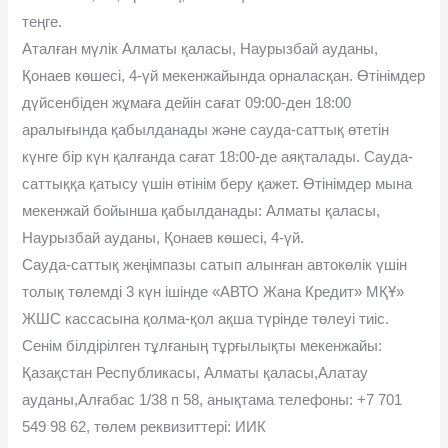
теңге.
Аталған мүлік Алматы қаласы, Наурызбай ауданы,
Қонаев көшесі, 4-үй мекенжайында орналасқан. Өтінімдер
дүйсенбіден жұмаға дейін сағат 09:00-ден 18:00
аралығында қабылданады жəне сауда-саттық өтетін
күнге бір күн қалғанда сағат 18:00-де аяқталады. Сауда-
саттыққа қатысу үшін өтінім беру қажет. Өтінімдер мына
мекенжай бойынша қабылданады: Алматы қаласы,
Наурызбай ауданы, Қонаев көшесі, 4-үй.
Сауда-саттық жеңімпазы сатып алынған автокөлік үшін
толық төлемді 3 күн ішінде «АВТО Жана Кредит» МҚҰ»
ЖШС кассасына қолма-қол ақша түрінде төлеуі тиіс.
Сенім білдірілген тұлғаның тұрғылықты мекенжайы:
Қазақстан Республикасы, Алматы қаласы,Алатау
ауданы,Алғабас 1/38 п 58, анықтама телефоны: +7 701
549 98 62, төлем реквизиттері: ИИК