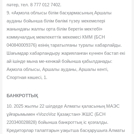
пəтер, тел. 8 777 012 7402.
9. «Ақмола облысы білім басқармасының Аршалы
ауданы бойынша білім бөлімі түзеу мекемелері
жанындағы жалпы орта білім беретін мектебі»
коммуналдық мемлекеттік мекемесі КММ (БСН
040840009376) өзінің таратылғаны туралы хабарлайды.
Шағымдар хабарландыру жарияланған күннен бастап екі
ай ішінде мына ме-кенжай бойынша қабылданады:
Ақмола облысы, Аршалы ауданы, Аршалы кенті,
Спортная көшесі, 1.
БАНКРОТТЫҚ
10. 2025 жылғы 22 шілдеде Алматы қаласының МАЭС
ұйғарымымен «VozoVoz Қазақстан» ЖШС (БСН
220340028828) бойынша банкроттық іс қозғалды.
Кредиторлар талаптарын уақытша басқарушыға Алматы