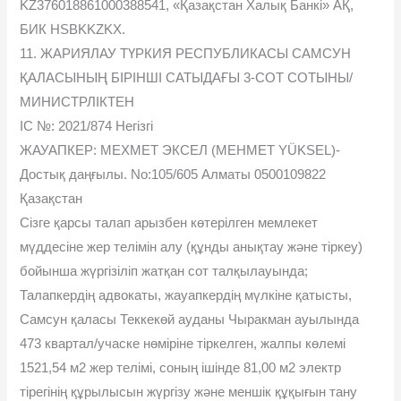
KZ376018861000388541, «Қазақстан Халық Банкі» АҚ,
БИК HSBKKZKX.
11. ЖАРИЯЛАУ ТҮРКИЯ РЕСПУБЛИКАСЫ САМСУН
ҚАЛАСЫНЫҢ БІРІНШІ САТЫДАҒЫ 3-СОТ СОТЫНЫ/
МИНИСТРЛІКТЕН
ІС №: 2021/874 Негізгі
ЖАУАПКЕР: МЕХМЕТ ЭКСЕЛ (MEHMET YÜKSEL)-
Достық даңғылы. No:105/605 Алматы 0500109822
Қазақстан
Сізге қарсы талап арызбен көтерілген мемлекет
мүддесіне жер телімін алу (құнды анықтау жəне тіркеу)
бойынша жүргізіліп жатқан сот талқылауында;
Талапкердің адвокаты, жауапкердің мүлкіне қатысты,
Самсун қаласы Теккекөй ауданы Чыракман ауылында
473 квартал/учаске нөміріне тіркелген, жалпы көлемі
1521,54 м2 жер телімі, соның ішінде 81,00 м2 электр
тірегінің құрылысын жүргізу жəне меншік құқығын тану