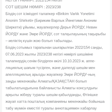
НЕГІЗГІ НӨМІРІ: 2022/154 Негізгі
СОТ ШЕШІМ НӨМІРІ : 2023/238
Біздің сот ісіміздегі талапкер «Birikim Varlık Yonetimi
Anonim Shirketi» (Бириким Варлык Йөнетими Аноним
Ширкети) ұйымы, жауапкерлер Дерья ЙОРДУ, Невин
ЙОРДУ жəне Эмре ЙОРДУ, сот талқылауының тақырыбы
– иеліктің күшін жою болып табылады.
Біздің сотымыз тарапынан шығарылған 2022/154 санды,
07.06.2023 жылғы 2023/238 негізгі нөмірлі шешіміне
талапкердің сенім білдірген өкілі 10.10.2023 ж. аппе-
ляциялық шағым түсірген, жəне дəлелді шешім мен
апелляциялық арызды жауапкер Эмре ЙОРДУ-ның
заңды мекенжайы Алматы/ҚАЗАҚСТАН болып
табылатындығына байланысты Алматы консулдығы
арқылы жіберу туралы шешім қабылданды, Өтінішке
жауап хатта пошталық компанияны мекенжайы бойынша
табу мүмкін еместігі туралы аннотациямен хабарлау