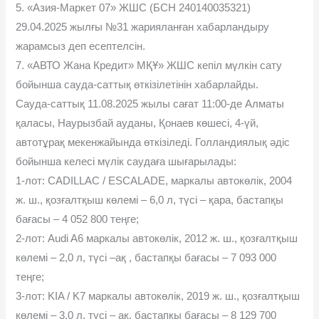
5. «Азия-Маркет 07» ЖШС (БСН 240140035321)
29.04.2025 жылғы №31 жарияланған хабарландыру
жарамсыз деп есептелсін.
7. «АВТО Жана Кредит» МҚҰ» ЖШС кепіл мүлкін сату
бойынша сауда-саттық өткізілетінін хабарлайды.
Сауда-саттық 11.08.2025 жылы сағат 11:00-де Алматы
қаласы, Наурызбай ауданы, Қонаев көшесі, 4-үй,
автотұрақ мекенжайында өткізіледі. Голландиялық əдіс
бойынша келесі мүлік саудаға шығарылады:
1-лот: CADILLAC / ESCALADE, маркалы автокөлік, 2004
ж. ш., қозғалтқыш көлемі – 6,0 л, түсі – қара, бастапқы
бағасы – 4 052 800 теңге;
2-лот: Audi A6 маркалы автокөлік, 2012 ж. ш., қозғалтқыш
көлемі – 2,0 л, түсі –ақ , бастапқы бағасы – 7 093 000
теңге;
3-лот: KIA / K7 маркалы автокөлік, 2019 ж. ш., қозғалтқыш
көлемі – 3,0 л, түсі – ақ, бастапқы бағасы – 8 129 700