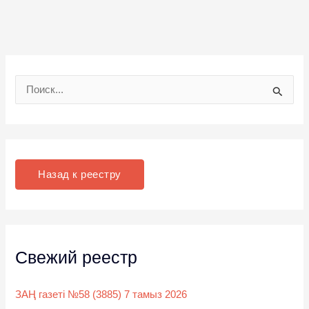
П
о
и
с
к
Назад к реестру
:
Свежий реестр
ЗАҢ газеті №58 (3885) 7 тамыз 2026