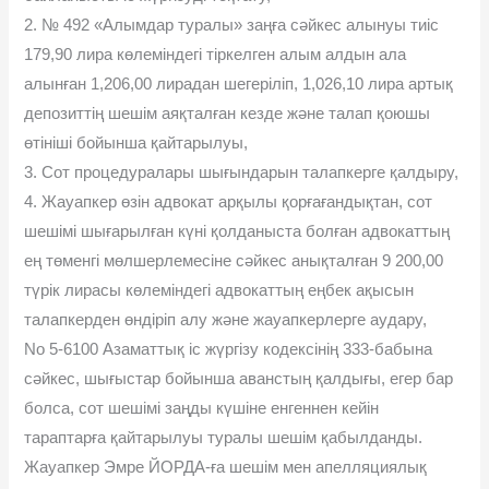
2. № 492 «Алымдар туралы» заңға сəйкес алынуы тиіс
179,90 лира көлеміндегі тіркелген алым алдын ала
алынған 1,206,00 лирадан шегеріліп, 1,026,10 лира артық
депозиттің шешім аяқталған кезде жəне талап қоюшы
өтініші бойынша қайтарылуы,
3. Сот процедуралары шығындарын талапкерге қалдыру,
4. Жауапкер өзін адвокат арқылы қорғағандықтан, сот
шешімі шығарылған күні қолданыста болған адвокаттың
ең төменгі мөлшерлемесіне сəйкес анықталған 9 200,00
түрік лирасы көлеміндегі адвокаттың еңбек ақысын
талапкерден өндіріп алу жəне жауапкерлерге аудару,
No 5-6100 Азаматтық іс жүргізу кодексінің 333-бабына
сəйкес, шығыстар бойынша аванстың қалдығы, егер бар
болса, сот шешімі заңды күшіне енгеннен кейін
тараптарға қайтарылуы туралы шешім қабылданды.
Жауапкер Эмре ЙОРДА-ға шешім мен апелляциялық