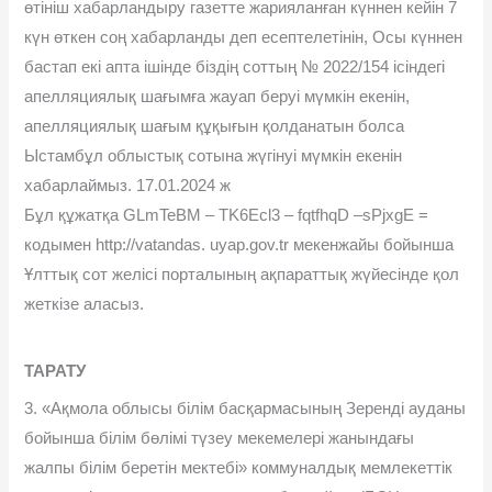
өтініш хабарландыру газетте жарияланған күннен кейін 7
күн өткен соң хабарланды деп есептелетінін, Осы күннен
бастап екі апта ішінде біздің соттың № 2022/154 ісіндегі
апелляциялық шағымға жауап беруі мүмкін екенін,
апелляциялық шағым құқығын қолданатын болса
Ыстамбұл облыстық сотына жүгінуі мүмкін екенін
хабарлаймыз. 17.01.2024 ж
Бұл құжатқа GLmTeBM – TK6Ecl3 – fqtfhqD –sPjxgE =
кодымен http://vatandas. uyap.gov.tr мекенжайы бойынша
Ұлттық сот желісі порталының ақпараттық жүйесінде қол
жеткізе аласыз.
ТАРАТУ
3. «Ақмола облысы білім басқармасының Зеренді ауданы
бойынша білім бөлімі түзеу мекемелері жанындағы
жалпы білім беретін мектебі» коммуналдық мемлекеттік