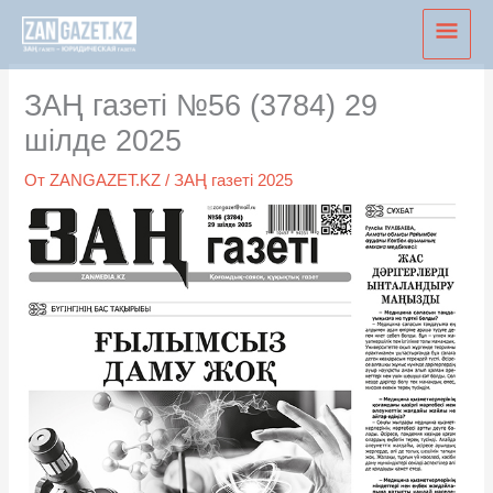
Перейти
Глав
к
мен
содержимому
ЗАҢ газеті №56 (3784) 29
шілде 2025
От
ZANGAZET.KZ
/
ЗАҢ газеті 2025