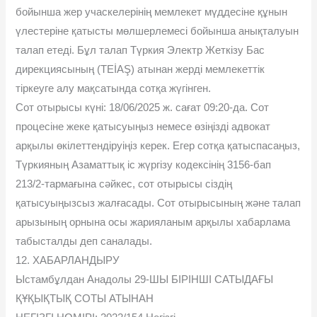
бойынша жер учаскелерінің мемлекет мүддесіне құнын
үлестеріне қатысты мөлшерлемесі бойынша анықталуын
талап етеді. Бұл талап Түркия Электр Жеткізу Бас
дирекциясының (TEİAŞ) атынан жерді мемлекеттік
тіркеуге алу мақсатында сотқа жүгінген.
Сот отырысы күні: 18/06/2025 ж. сағат 09:20-да. Сот
процесіне жеке қатысуыңыз немесе өзіңізді адвокат
арқылы өкілеттендіруіңіз керек. Егер сотқа қатыспасаңыз,
Түркияның Азаматтық іс жүргізу кодексінің 3156-бап
213/2-тармағына сəйкес, сот отырысы сіздің
қатысуыңызсыз жалғасады. Сот отырысының жəне талап
арызының орнына осы жарияланым арқылы хабарлама
табысталды деп саналады.
12. ХАБАРЛАНДЫРУ
Ыстамбұлдан Анадолы 29-ШЫ БІРІНШІ САТЫДАҒЫ
ҚҰҚЫҚТЫҚ СОТЫ АТЫНАН