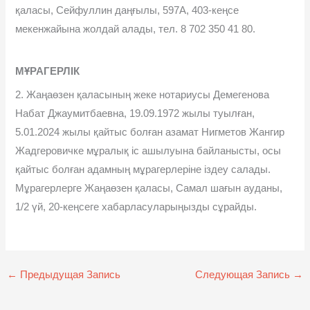
қаласы, Сейфуллин даңғылы, 597А, 403-кеңсе
мекенжайына жолдай алады, тел. 8 702 350 41 80.
МҰРАГЕРЛІК
2. Жаңаөзен қаласының жеке нотариусы Демегенова
Набат Джаумитбаевна, 19.09.1972 жылы туылған,
5.01.2024 жылы қайтыс болған азамат Нигметов Жангир
Жадгеровичке мұралық іс ашылуына байланысты, осы
қайтыс болған адамның мұрагерлеріне іздеу салады.
Мұрагерлерге Жаңаөзен қаласы, Самал шағын ауданы,
1/2 үй, 20-кеңсеге хабарласуларыңызды сұрайды.
←
Предыдущая Запись
Следующая Запись
→