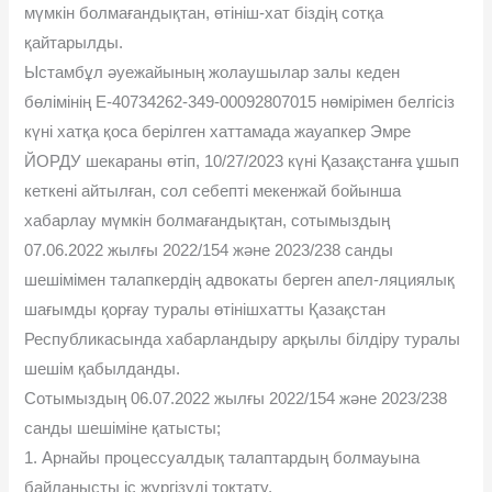
мүмкін болмағандықтан, өтініш-хат біздің сотқа
қайтарылды.
Ыстамбұл əуежайының жолаушылар залы кеден
бөлімінің Е-40734262-349-00092807015 нөмірімен белгісіз
күні хатқа қоса берілген хаттамада жауапкер Эмре
ЙОРДУ шекараны өтіп, 10/27/2023 күні Қазақстанға ұшып
кеткені айтылған, сол себепті мекенжай бойынша
хабарлау мүмкін болмағандықтан, сотымыздың
07.06.2022 жылғы 2022/154 жəне 2023/238 санды
шешімімен талапкердің адвокаты берген апел-ляциялық
шағымды қорғау туралы өтінішхатты Қазақстан
Республикасында хабарландыру арқылы білдіру туралы
шешім қабылданды.
Сотымыздың 06.07.2022 жылғы 2022/154 жəне 2023/238
санды шешіміне қатысты;
1. Арнайы процессуалдық талаптардың болмауына
байланысты іс жүргізуді тоқтату,