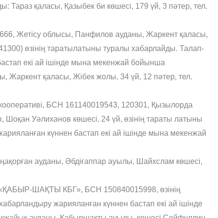
 Тараз қаласы, Қазыбек би көшесі, 179 үй, 3 пәтер, тел.
66, Жетісу облысы, Панфилов ауданы, Жаркент қаласы,
041300) өзінің таратылатыны туралы хабарлайды. Талап-
астап екі ай ішінде мына мекенжай бойынша
 Жаркент қаласы, Жібек жолы, 34 үй, 12 пәтер, тел.
 кооперативі, БСН 161140019543, 120301, Қызылорда
 Шоқан Уәлиханов көшесі, 24 үй, өзінің тараты латыны
рияланған күннен бастап екі ай ішінде мына мекенжай
ңақорған ауданы, Әбдіғаппар ауылы, Шайхслам көшесі,
і «ҚАБЫР-ШАҚТЫ КБГ», БСН 150840015998, өзінің
барландыру жарияланған күннен бастап екі ай ішінде
қжайық ауданы, Қабыршақты ауылы, көшесі Сейфуллин,