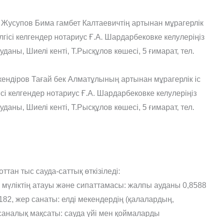
Жусупов Бима гамбет Калтаевичтің артынан мұрагерлік
гісі келгендер нотариус Ғ.А. Шардарбековке келулеріңіз
аны, Шиелі кенті, Т.Рысқұлов көшесі, 5 ғимарат, тел.
ендіров Тағай бек Алматұлының артынан мұрагерлік іс
сі келгендер нотариус Ғ.А. Шардарбековке келулеріңіз
аны, Шиелі кенті, Т.Рысқұлов көшесі, 5 ғимарат, тел.
тан тыс сауда-саттық өткізіледі:
мүліктің атауы және сипаттамасы: жалпы ауданы 0,8588
1182, жер санаты: елді мекендердің (қалалардың,
саналық мақсаты: сауда үйі мен қоймаларды