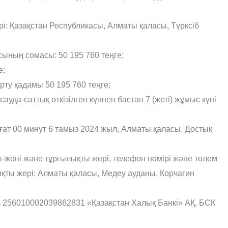
і: Қазақстан Республикасы, Алматы қаласы, Түрксіб
сының сомасы: 50 195 760 теңге;
е;
ерту қадамы 50 195 760 теңге;
сауда-саттық өткізілген күннен бастап 7 (жеті) жұмыс күні
ағат 00 минут 6 тамыз 2024 жыл, Алматы қаласы, Достық
ты-жөні және тұрғылықты жері, телефон нөмірі және төлем
ықты жері: Алматы қаласы, Медеу ауданы, Корчагин
 256010002039862831 «Қазақстан Халық Банкі» АҚ, БСК