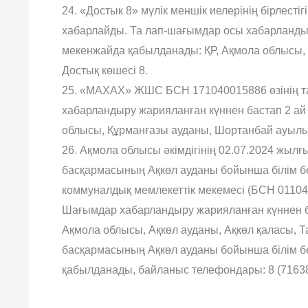
24. «Достык 8» мүлік меншік иелерінің бірлест
хабарлайды. Та лап-шағымдар осы хабарландыр
мекенжайда қабылданады: ҚР, Ақмола облысы, 
Достық көшесі 8.
25. «МАХАХ» ЖШС БСН 171040015886 өзінің т
хабарландыру жарияланған күннен бастап 2 ай
облысы, Құрманғазы ауданы, Шортанбай ауылы, 
26. Ақмола облысы әкімдігінің 02.07.2024 жыл
басқармасының Ақкөл ауданы бойынша білім бө
коммуналдық мемлекеттік мекемесі (БСН 01104
Шағымдар хабарландыру жарияланған күннен бас
Ақмола облысы, Ақкөл ауданы, Ақкөл қаласы, Т
басқармасының Ақкөл ауданы бойынша білім б
қабылданады, байланыс телефондары: 8 (71638)