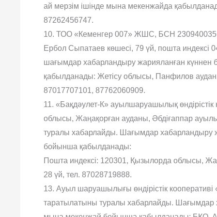
ай мерзім ішінде мына мекенжайда қабылданады:
87262456747.
10. ТОО «Кеменгер 007» ЖШС, БСН 2309400356
Ербол Сыпатаев көшесі, 79 үй, пошта индексі 
шағымдар хабарландыру жарияланған күннен б
қабылданады: Жетісу облысы, Панфилов ауданы,
87017707101, 87762060909.
11. «Бақдәулет-К» ауылшаруашылық өндірістік
облысы, Жаңақорған ауданы, Әбдіғаппар ауылы,
туралы хабарлайды. Шағымдар хабарландыру жа
бойынша қабылданады:
Пошта индексі: 120301, Қызылорда облысы, Жа
28 үй, тел. 87028719888.
13. Ауыл шаруашылығы өндірістік кооператив
таратылатыны туралы хабарлайды. Шағымдар ха
мына мекенжай бойынша қабылданады: БҚО, А