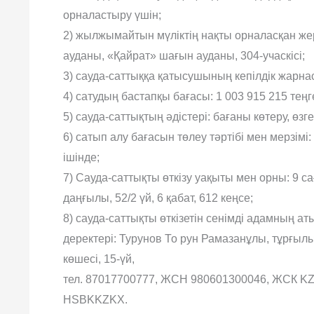
орналастыру үшін;
2) жылжымайтын мүліктің нақты орналасқан жер
ауданы, «Қайрат» шағын ауданы, 304-учаскісі;
3) сауда-саттыққа қатысушының кепілдік жарна
4) сатудың бастапқы бағасы: 1 003 915 215 теңг
5) сауда-саттықтың әдістері: бағаны көтеру, өзг
6) сатып алу бағасын төлеу тәртібі мен мерзімі: 
ішінде;
7) Сауда-саттықты өткізу уақыты мен орны: 9 с
даңғылы, 52/2 үй, 6 қабат, 612 кеңсе;
8) сауда-саттықты өткізетін сенімді адамның а
деректері: Турунов То рун Рамазанұлы, тұрғыл
көшесі, 15-үй,
тел. 87017700777, ЖСН 980601300046, ЖСК KZ
HSBKKZKX.