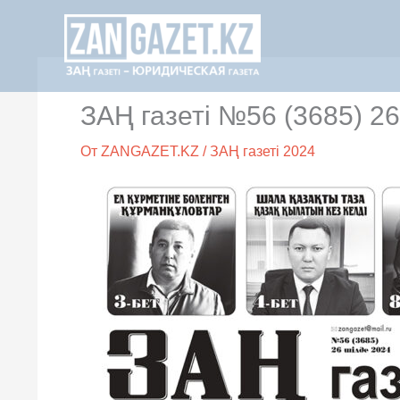
Перейти
к
содержимому
ЗАҢ газеті №56 (3685) 2
От
ZANGAZET.KZ
/
ЗАҢ газеті 2024