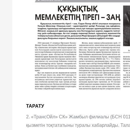
ТАРАТУ
2. «ТрансОйл» СК» Жамбыл филиалы (БСН 0112
қызметін тоқтататыны туралы хабарлайды. Тал