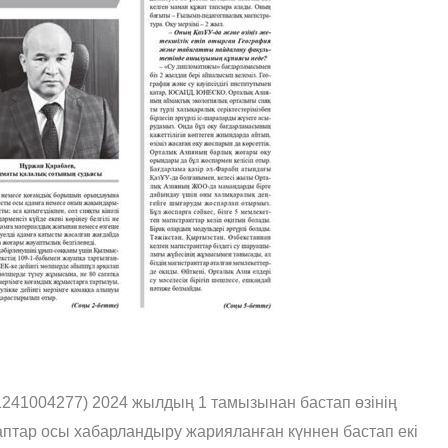
41004277) 2024 жылдың 1 тамызынан бастап өзінің
аптар осы хабарландыру жарияланған күннен бастап екі