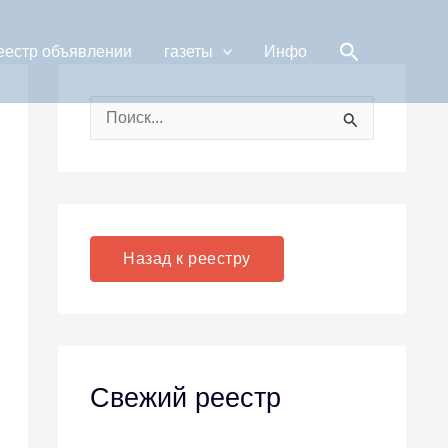
Поиск
еестр объявлении
газеты
Инфо
П
о
и
с
к
Назад к реестру
:
Свежий реестр