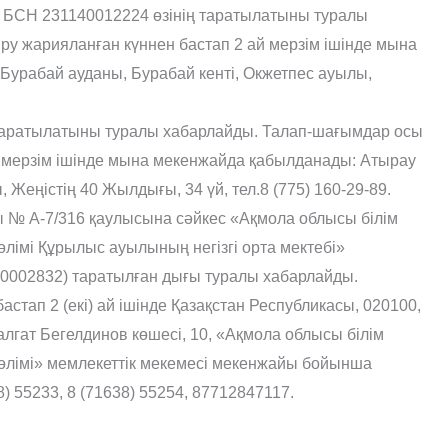
ігі БСН 231140012224 өзінің таратылатыны туралы
у жарияланған күннен бастап 2 ай мерзім ішінде мына
Бурабай ауданы, Бурабай кенті, Окжетпес ауылы,
аратылатыны туралы хабарлайды. Талап-шағымдар осы
 мерзім ішінде мына мекенжайда қабылданады: Атырау
Жеңістің 40 Жылдығы, 34 үй, тел.8 (775) 160-29-89.
ғы № А-7/316 қаулысына сәйкес «Ақмола облысы білім
лімі Құрылыс ауылының негізгі орта мектебі»
0002832) таратылған дығы туралы хабарлайды.
тап 2 (екі) ай ішінде Қазақстан Республикасы, 020100,
алгат Бегелдинов көшесі, 10, «Ақмола облысы білім
өлімі» мемлекеттік мекемесі мекенжайы бойынша
 55233, 8 (71638) 55254, 87712847117.