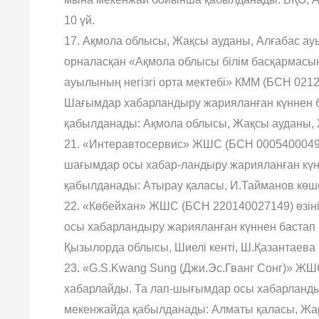
10 үй.
17. Ақмола облысы, Жақсы ауданы, Алғабас ау
орналасқан «Ақмола облысы білім басқармасы
ауылының негізгі орта мектебі» КММ (БСН 021
Шағымдар хабарландыру жарияланған күннен б
қабылданады: Ақмола облысы, Жақсы ауданы, Ж
21. «Интеравтосервис» ЖШС (БСН 00054000498
шағымдар осы хабар-ландыру жарияланған күнн
қабылданады: Атырау қаласы, И.Тайманов көшес
22. «Көбейхан» ЖШС (БСН 220140027149) өзін
осы хабарландыру жарияланған күннен бастап 
Қызылорда облысы, Шиелі кенті, Ш.Қазантаева к
23. «G.S.Kwang Sung (Джи.Эс.Гванг Сонг)» ЖШ
хабарлайды. Та лап-шығымдар осы хабарландыр
мекенжайда қабылданады: Алматы қаласы, Жарок