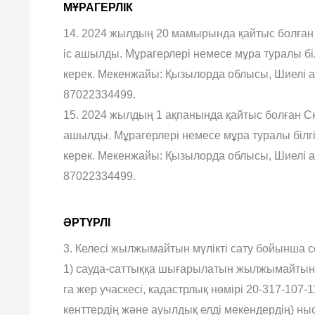
МҰРАГЕРЛІК
14. 2024 жылдың 20 мамырында қайтыс болған 
іс ашылды. Мұрагерлері немесе мұра туралы біл
керек. Мекенжайы: Қызылорда облысы, Шиелі ауд
87022334499.
15. 2024 жылдың 1 ақпанында қайтыс болған Ск
ашылды. Мұрагерлері немесе мұра туралы білгі
керек. Мекенжайы: Қызылорда облысы, Шиелі ауд
87022334499.
ӘРТҮРЛІ
3. Келесі жылжымайтын мүлікті сату бойынша сот
1) сауда-саттыққа шығарылатын жылжымайтын 
га жер учаскесі, кадастрлық нөмірі 20-317-107-
кенттердің және ауылдық елді мекендердің) ны