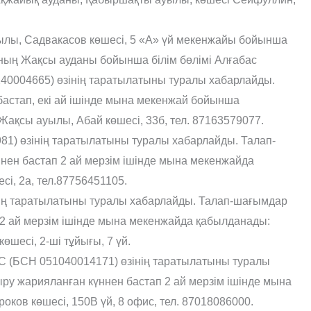
ылы, Садвакасов көшесі, 5 «А» үй мекенжайы бойынша
ның Жақсы ауданы бойынша білім бөлімі Алғабас
240004665) өзінің таратылатыны туралы хабарлайды.
астап, екі ай ішінде мына мекенжай бойынша
ақсы ауылы, Абай көшесі, 33б, тел. 87163579077.
1) өзінің таратылатыны туралы хабарлайды. Талап-
ен бастап 2 ай мерзім ішінде мына мекенжайда
і, 2а, тел.87756451105.
ің таратылатыны туралы хабарлайды. Талап-шағымдар
2 ай мерзім ішінде мына мекенжайда қабылданады:
өшесі, 2-ші тұйығы, 7 үй.
С (БСН 051040014171) өзінің таратылатыны туралы
у жарияланған күннен бастап 2 ай мерзім ішінде мына
ов көшесі, 150В үй, 8 офис, тел. 87018086000.