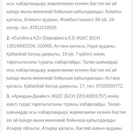
осы хабарландыру жарияланған күннен бастап екі ай
ішінде мына мекенжай бойынша қабылданады: Алматы
қаласы, Алмалы ауданы, Жамбыл көшесі, 66-үй, 18-
пəтер, тел. 87012218929.
2.
«Eurofinca KZ» (Еврофинса КЗ) ЖШС (БСН
130140002104, 010000, Астана қаласы, Нұра ауданы,
Қабанбай батыр даңғылы, 19-үй, 7-қабат) өзінің
таратылатыны туралы хабарлайды. Талап-шағымдар
осы хабарландыру жарияланған күннен бастап екі ай
ішінде мына мекенжай бойынша қабылданады: Астана
қаласы, Қабанбай батыр даңғылы, 17, тел. 87025555772.
3.
«Ариадна-Джайнт» ЖШС (БСН 220140001797) өзінің
ерікті түрде таратылатыны туралы хабарлайды. Талап-
шағымдар осы хабарландыру жарияланған күннен бастап
екі ай ішінде мына мекенжай бойынша қабылданады:
Атырау облысы, Атырау қаласы, Каспий шағын ауданы,