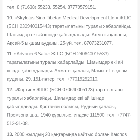
тел. 8 (71638) 55233, 55254, 87779579151.
10.
«Skylotus Sino-Tibetan Medical Development Ltd.» ЖШС
(БСН 230940015443) таратылатыны туралы хабарлайды.
Шағымдар екі ай ішінде қабылданады: Алматы қаласы,
Ақсай-5 ықшам ауданы, 25-үй, тел. 87073231077.
11.
«Advance&Satu» ЖШС (БСН 240640015533)
таратылатыны туралы хабарлайды. Шағымдар екі ай
ішінде қабылданады: Алматы қаласы, Мамыр-1 ықшам
ауданы, 29, 151-пəтер, тел. +77019252010.
12.
«Фортис» ЖШС (БСН 070640005123) таратылғаны
туралы хабарлайды. Шағымдар екі ай ішінде
қабылданады: Қостанай облысы, Рудный қаласы,
Промзона ш.а., 1940 құрылыс, индекс 111500, тел. +7747-
512-91-08.
13.
2000 жылдың 20 қаңтарында қайтыс болған Каюпов