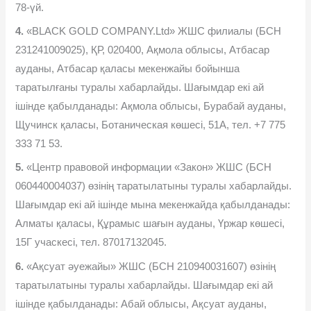
78-үй.
4.
«BLACK GOLD COMPANY.Ltd» ЖШС филиалы (БСН
231241009025), ҚР, 020400, Ақмола облысы, Атбасар
ауданы, Атбасар қаласы мекенжайы бойынша
таратылғаны туралы хабарлайды. Шағымдар екі ай
ішінде қабылданады: Ақмола облысы, Бурабай ауданы,
Щучинск қаласы, Ботаническая көшесі, 51А, тел. +7 775
333 71 53.
5.
«Центр правовой информации «Закон» ЖШС (БСН
060440004037) өзінің таратылатыны туралы хабарлайды.
Шағымдар екі ай ішінде мына мекенжайда қабылданады:
Алматы қаласы, Құрамыс шағын ауданы, Үржар көшесі,
15Г учаскесі, тел. 87017132045.
6.
«Ақсуат əуежайы» ЖШС (БСН 210940031607) өзінің
таратылатыны туралы хабарлайды. Шағымдар екі ай
ішінде қабылданады: Абай облысы, Ақсуат ауданы,