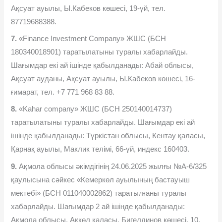
Ақсуат ауылы, Ы.Кабеков көшесі, 19-үй, тел.
87719688388.
7.
«Finance Investment Company» ЖШС (БСН
180340018901) таратылатыны туралы хабарлайды.
Шағымдар екі ай ішінде қабылданады: Абай облысы,
Ақсуат ауданы, Ақсуат ауылы, Ы.Кабеков көшесі, 16-
ғимарат, тел. +7 771 968 83 88.
8.
«Kahar company» ЖШС (БСН 250140014737)
таратылатыны туралы хабарлайды. Шағымдар екі ай
ішінде қабылданады: Түркістан облысы, Кентау қаласы,
Қарнақ ауылы, Маклик телімі, 66-үй, индекс 160403.
9.
Ақмола облысы əкімдігінің 24.06.2025 жылғы №А-6/325
қаулысына сəйкес «Кемеркөл ауылының бастауыш
мектебі» (БСН 011040002862) таратылғаны туралы
хабарлайды. Шағымдар 2 ай ішінде қабылданады:
Ақмола облысы, Ақкөл қаласы, Бигелдинов көшесі, 10,