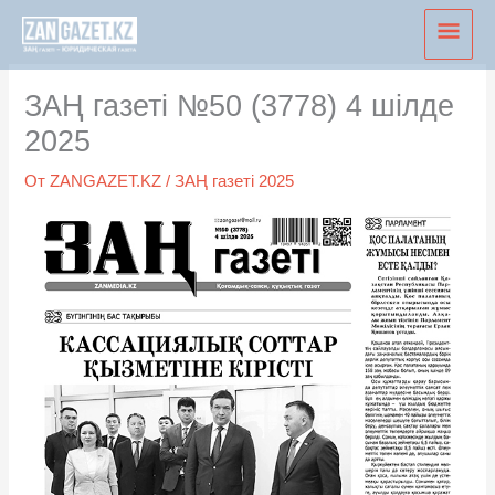
Перейти
Глав
к
мен
содержимому
ЗАҢ газеті №50 (3778) 4 шілде
2025
От
ZANGAZET.KZ
/
ЗАҢ газеті 2025