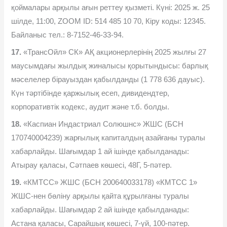
қоймалары арқылы ағын реттеу қызметі. Күні: 2025 ж. 25
шілде, 11:00, ZOOM ID: 514 485 10 70, Кіру коды: 12345.
Байланыс тел.: 8-7152-46-33-94.
17.
«ТрансОйл» СК» АҚ акционерлерінің 2025 жылғы 27
маусымдағы жылдық жиналысы қорытындысы: барлық
мәселелер бірауыздан қабылданды (1 778 636 дауыс).
Күн тәртібінде қаржылық есеп, дивидендтер,
корпоративтік кодекс, аудит және т.б. болды.
18.
«Каспиан Индастриал Солюшнс» ЖШС (БСН
170740004239) жарғылық капиталдың азайғаны туралы
хабарлайды. Шағымдар 1 ай ішінде қабылданады:
Атырау қаласы, Сәтпаев көшесі, 48Г, 5-пəтер.
19.
«КМТСС» ЖШС (БСН 200640033178) «КМТСС 1»
ЖШС-нен бөліну арқылы қайта құрылғаны туралы
хабарлайды. Шағымдар 2 ай ішінде қабылданады:
Астана қаласы, Сарайшық көшесі, 7-үй, 100-пəтер.