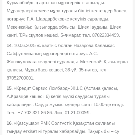
Курманбайдың артынан мұрагерлік іс ашылды.
Мұрагерлері немесе мұра туралы білгісі келгендер болса,
нотариус Ғ.А. Шардарбековке келуіңіз сұралады.
Мекенжайы: Қызылорда облысы, Шиелі ауданы, Шиелі
кенті, Т.Рысқұлов көшесі, 5-ғимарат, тел. 87022334499.
14.
10.06.2025 ж. қайтыс болған Назарова Каламкас
Сайфуллинаның мұрагерлері нотариус А.С.
Жанакуловаға келулері сұралады. Мекенжай: Қызылорда
қаласы, Мұратбаев көшесі, 36-үй, 35-пəтер, тел.
87052700001.
15.
«Кредит Сервис Ломбард» ЖШС (Астана қаласы,
А.Кравцов көшесі, 6) кепіл мүлкі саудасы туралы
хабарлайды. Сауда жұмыс күндері сағат 10:00-де өтеді.
Тел.: +7 702 321 86 86. Лиц. 01.21.0009Л.
16.
«Қазсушар» РМК Солтүстік Қазақстан филиалы
тыңдау өткізетіні туралы хабарлайды. Тақырыбы – су