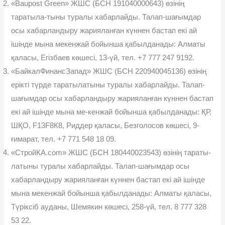
«Baupost Green» ЖШС (БСН 191040000643) өзінің
таратыла-тыны туралы хабарлайды. Талап-шағымдар
осы хабарландыру жарияланған күннен бастап екі ай
ішінде мына мекенжай бойынша қабылданады: Алматы
қаласы, Егізбаев көшесі, 13-үй, тел. +7 777 247 9192.
«БайкалФинансЗапад» ЖШС (БСН 220940045136) өзінің
ерікті түрде таратылатыны туралы хабарлайды. Талап-
шағымдар осы хабарландыру жарияланған күннен бастап
екі ай ішінде мына ме-кенжай бойынша қабылданады: ҚР,
ШҚО, F13F8К8, Риддер қаласы, Безголосов көшесі, 9-
ғимарат, тел. +7 771 548 18 09.
«СтройКА.com» ЖШС (БСН 180440023543) өзінің тараты-
латыны туралы хабарлайды. Талап-шағымдар осы
хабарландыру жарияланған күннен бастап екі ай ішінде
мына мекенжай бойынша қабылданады: Алматы қаласы,
Түріксіб ауданы, Шемякин көшесі, 258-үй, тел. 8 777 328
53 22.