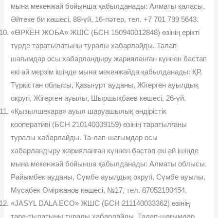
мына мекенжай бойынша қабылданады: Алматы қаласы,
Əйтеке би көшесі, 88-үй, 16-пəтер, тел. +7 701 799 5643.
«ӨРКЕН ЖОБА» ЖШС (БСН 150940012848) өзінің ерікті
түрде таратылатыны туралы хабарлайды. Талап-
шағымдар осы хабарландыру жарияланған күннен бастап
екі ай мерзім ішінде мына мекенжайда қабылданады: ҚР,
Түркістан облысы, Қазығұрт ауданы, Жігерген ауылдық
округі, Жігерген ауылы, Шыршықбаев көшесі, 26-үй.
«Қызылшекара» ауыл шаруашылық өндірістік
кооперативі (БСН 210140009159) өзінің таратылғаны
туралы хабарлайды. Та-лап-шағымдар осы
хабарландыру жарияланған күннен бастап екі ай ішінде
мына мекенжай бойынша қабылданады: Алматы облысы,
Райымбек ауданы, Сүмбе ауылдық округі, Сүмбе ауылы,
Мұсабек Өміржанов көшесі, №17, тел. 87052190454.
«JASYL DALA ECO» ЖШС (БСН 211140033362) өзінің
тара-тылатыны туралы хабарлайды. Талап-шағымдар