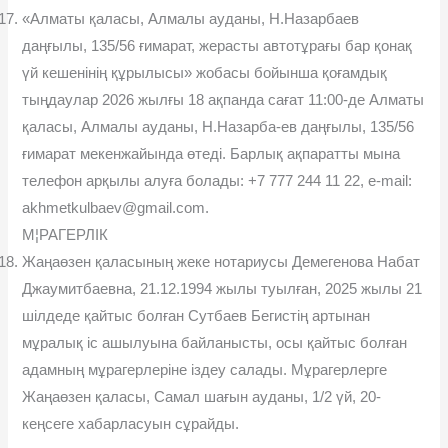
«Алматы қаласы, Алмалы ауданы, Н.Назарбаев
даңғылы, 135/56 ғимарат, жерасты автотұрағы бар қонақ
үй кешенінің құрылысы» жобасы бойынша қоғамдық
тыңдаулар 2026 жылғы 18 ақпанда сағат 11:00-де Алматы
қаласы, Алмалы ауданы, Н.Назарба-ев даңғылы, 135/56
ғимарат мекенжайында өтеді. Барлық ақпаратты мына
телефон арқылы алуға болады: +7 777 244 11 22, e-mail:
akhmetkulbaev@gmail.com.
М¦РАГЕРЛIК
Жаңаөзен қаласының жеке нотариусы Демегенова Набат
Джаумитбаевна, 21.12.1994 жылы туылған, 2025 жылы 21
шілдеде қайтыс болған Сутбаев Бегистің артынан
мұралық іс ашылуына байланысты, осы қайтыс болған
адамның мұрагерлеріне іздеу салады. Мұрагерлерге
Жаңаөзен қаласы, Самал шағын ауданы, 1/2 үй, 20-
кеңсеге хабарласуын сұрайды.