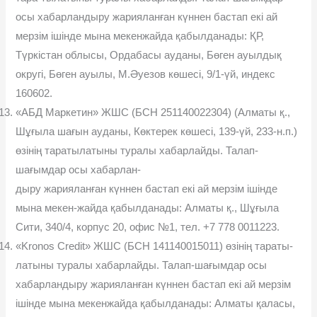
осы хабарландыру жарияланған күннен бастап екі ай
мерзім ішінде мына мекенжайда қабылданады: ҚР,
Түркістан облысы, Ордабасы ауданы, Бөген ауылдық
округі, Бөген ауылы, М.Əуезов көшесі, 9/1-үй, индекс
160602.
«АБД Маркетин» ЖШС (БСН 251140022304) (Алматы қ.,
Шұғыла шағын ауданы, Көктерек көшесі, 139-үй, 233-н.п.)
өзінің таратылатыны туралы хабарлайды. Талап-
шағымдар осы хабарлан-
дыру жарияланған күннен бастап екі ай мерзім ішінде
мына мекен-жайда қабылданады: Алматы қ., Шұғыла
Сити, 340/4, корпус 20, офис №1, тел. +7 778 0011223.
«Kronos Credit» ЖШС (БСН 141140015011) өзінің тараты-
латыны туралы хабарлайды. Талап-шағымдар осы
хабарландыру жарияланған күннен бастап екі ай мерзім
ішінде мына мекенжайда қабылданады: Алматы қаласы,