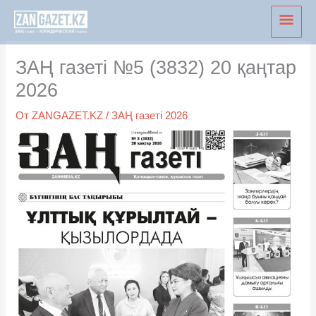
Перейти
Глав
к
мен
содержимому
ЗАҢ газеті №5 (3832) 20 қаңтар
2026
От
ZANGAZET.KZ
/
ЗАҢ газеті 2026