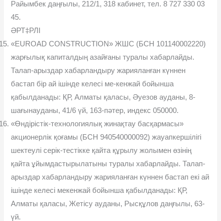
Райымбек даңғылы, 212/1, 318 кабинет, тел. 8 727 330 03
45.
ƏРТ‡РЛI
«EUROAD CONSTRUCTION» ЖШС (БСН 101140002220)
жарғылық капиталдың азайғаны туралы хабарлайды.
Талап-арыздар хабарландыру жарияланған күннен
бастап бір ай ішінде келесі ме-кенжай бойынша
қабылданады: ҚР, Алматы қаласы, Əуезов ауданы, 8-
шағынауданы, 41/6 үй, 163-пəтер, индекс 050000.
«Өндірістік-технологиялық жинақтау басқармасы»
акционерлік қоғамы (БСН 940540000092) жауапкершілігі
шектеулі серік-тестікке қайта құрылу жолымен өзінің
қайта ұйымдастырылатыны туралы хабарлайды. Талап-
арыздар хабарландыру жарияланған күннен бастап екі ай
ішінде келесі мекенжай бойынша қабылданады: ҚР,
Алматы қаласы, Жетісу ауданы, Рысқұлов даңғылы, 63-
үй.