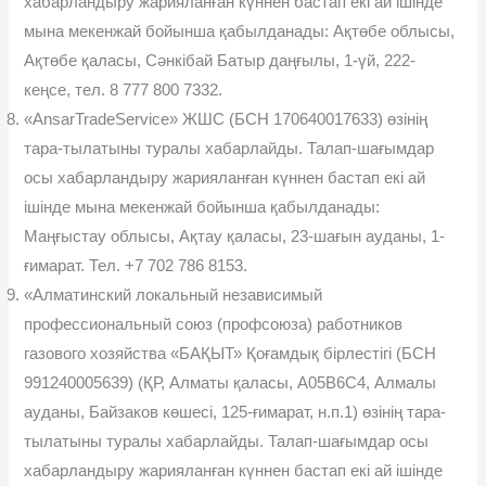
хабарландыру жарияланған күннен бастап екі ай ішінде
мына мекенжай бойынша қабылданады: Ақтөбе облысы,
Ақтөбе қаласы, Сəнкібай Батыр даңғылы, 1-үй, 222-
кеңсе, тел. 8 777 800 7332.
«AnsarTradeService» ЖШС (БСН 170640017633) өзінің
тара-тылатыны туралы хабарлайды. Талап-шағымдар
осы хабарландыру жарияланған күннен бастап екі ай
ішінде мына мекенжай бойынша қабылданады:
Маңғыстау облысы, Ақтау қаласы, 23-шағын ауданы, 1-
ғимарат. Тел. +7 702 786 8153.
«Алматинский локальный независимый
профессиональный союз (профсоюза) работников
газового хозяйства «БАҚЫТ» Қоғамдық бірлестігі (БСН
991240005639) (ҚР, Алматы қаласы, А05В6С4, Алмалы
ауданы, Байзаков көшесі, 125-ғимарат, н.п.1) өзінің тара-
тылатыны туралы хабарлайды. Талап-шағымдар осы
хабарландыру жарияланған күннен бастап екі ай ішінде