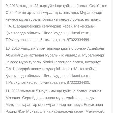
9.
2013 жылдың 23 қыркүйегінде қайтыс болған Сəдібеков
Орынбектің артынан мұралық іс ашылды. Мұрагерлері
немесе мұра туралы білгісі келгендер болса, нотариус
Ғ.А. Шардарбековке келулеріңіз керек. Мекенжайы:
Қызылорда облысы, Шиелі ауданы, Шиелі кенті,
Т.Рысқұлов көшесі, 5-ғимарат, тел. 87022334499.
10.
2016 жылдың 3 қаңтарында қайтыс болған Асанбаев
Абызбайдың артынан мұралық іс ашылды. Мұрагерлері
немесе мұра туралы білгісі келгендер болса, нотариус
Ғ.А. Шардарбековке келулеріңіз керек. Мекенжайы:
Қызылорда облысы, Шиелі ауданы, Шиелі кенті,
Т.Рысқұлов көшесі, 5-ғимарат, тел. 87022334499.
11.
2025 жылдың 5 маусымында қайтыс болған азамат
Мочалин Сергейдің артынан мұрагерлік іс ашылды.
Мүдделі тараптар мен мұрагерлер нотариус Есимханов
Рахим Жан Мұхтарұлына хабарласуы керек. Мекенжай: