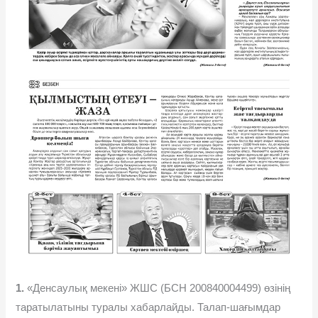
1.
«Денсаулық мекені» ЖШС (БСН 200840004499) өзінің
таратылатыны туралы хабарлайды. Талап-шағымдар