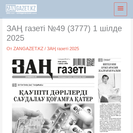
Перейти
Глав
к
мен
содержимому
ЗАҢ газеті №49 (3777) 1 шілде
2025
От
ZANGAZET.KZ
/
ЗАҢ газеті 2025