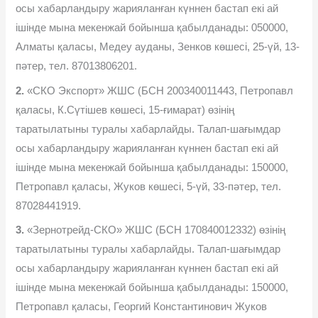
осы хабарландыру жарияланған күннен бастап екі ай
ішінде мына мекенжай бойынша қабылданады: 050000,
Алматы қаласы, Медеу ауданы, Зенков көшесі, 25-үй, 13-
пəтер, тел. 87013806201.
2.
«СКО Экспорт» ЖШС (БСН 200340011443, Петропавл
қаласы, К.Сүтішев көшесі, 15-ғимарат) өзінің
таратылатыны туралы хабарлайды. Талап-шағымдар
осы хабарландыру жарияланған күннен бастап екі ай
ішінде мына мекенжай бойынша қабылданады: 150000,
Петропавл қаласы, Жуков көшесі, 5-үй, 33-пəтер, тел.
87028441919.
3.
«Зернотрейд-СКО» ЖШС (БСН 170840012332) өзінің
таратылатыны туралы хабарлайды. Талап-шағымдар
осы хабарландыру жарияланған күннен бастап екі ай
ішінде мына мекенжай бойынша қабылданады: 150000,
Петропавл қаласы, Георгий Константинович Жуков