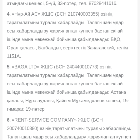
атындағы көшесі, 5-үй, 33-пəтер, тел. 87028441919.
4.
«Нұр-Ай АС» ЖШС (БСН 210740003355) өзінің
таратылатыны туралы хабарлайды. Талап-шағымдар
осы хабарландыру жарияланған күннен бастап екі ай
ішінде мына мекенжай бойынша қабылданады: БҚО,
Орал қаласы, Бағбандық серіктестік Зачаганский, телім
1151А.
5.
«BAGA LTD» ЖШС (БСН 240440010773) өзінің
таратылатыны туралы хабарлайды. Талап-шағымдар
осы хабарландыру жарияланған күннен бастап екі ай
ішінде мына мекенжай бойынша қабылданады: Астана
қаласы, Нұра ауданы, Қайым Мұхамедханов көшесі, 15-
ғимарат, 19-пəтер.
6.
«RENT-SERVICE COMPANY» ЖШС (БСН
200740010380) өзінің таратылатыны туралы хабарлайды.
Талап-шағымдар осы хабарландыру жарияланған күннен