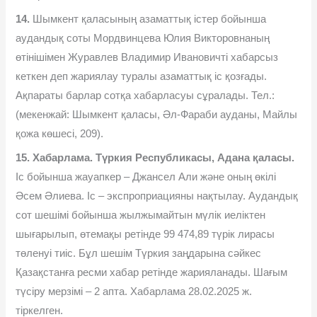
14.
Шымкент қаласының азаматтық істер бойынша
аудандық соты Мордвинцева Юлия Викторовнаның
өтінішімен Журавлев Владимир Ивановичті хабарсыз
кеткен деп жариялау туралы азаматтық іс қозғады.
Ақпараты барлар сотқа хабарласуы сұралады. Тел.:
(мекенжай: Шымкент қаласы, Әл-Фараби ауданы, Майлы
қожа көшесі, 209).
15.
Хабарлама. Түркия Республикасы, Адана қаласы.
Іс бойынша жауапкер – Джансел Али және оның өкілі
Әсем Әлиева. Іс – экспроприацияны нақтылау. Аудандық
сот шешімі бойынша жылжымайтын мүлік иеліктен
шығарылып, өтемақы ретінде 99 474,89 түрік лирасы
төленуі тиіс. Бұл шешім Түркия заңдарына сәйкес
Қазақстанға ресми хабар ретінде жарияланады. Шағым
түсіру мерзімі – 2 апта. Хабарлама 28.02.2025 ж.
тіркелген.