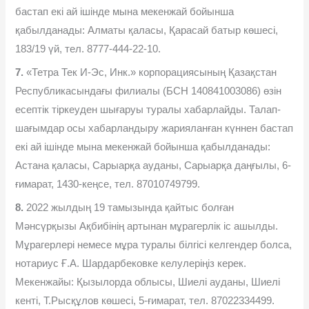
бастап екі ай ішінде мына мекенжай бойынша
қабылданады: Алматы қаласы, Қарасай батыр көшесі,
183/19 үй, тел. 8777-444-22-10.
7.
«Тетра Тек И-Эс, Инк.» корпорациясының Қазақстан
Республикасындағы филиалы (БСН 140841003086) өзін
есептік тіркеуден шығаруы туралы хабарлайды. Талап-
шағымдар осы хабарландыру жарияланған күннен бастап
екі ай ішінде мына мекенжай бойынша қабылданады:
Астана қаласы, Сарыарқа ауданы, Сарыарқа даңғылы, 6-
ғимарат, 1430-кеңсе, тел. 87010749799.
8.
2022 жылдың 19 тамызында қайтыс болған
Мəнсүрқызы Ақбибінің артынан мұрагерлік іс ашылды.
Мұрагерлері немесе мұра туралы білгісі келгендер болса,
нотариус Ғ.А. Шардарбековке келулеріңіз керек.
Мекенжайы: Қызылорда облысы, Шиелі ауданы, Шиелі
кенті, Т.Рысқұлов көшесі, 5-ғимарат, тел. 87022334499.