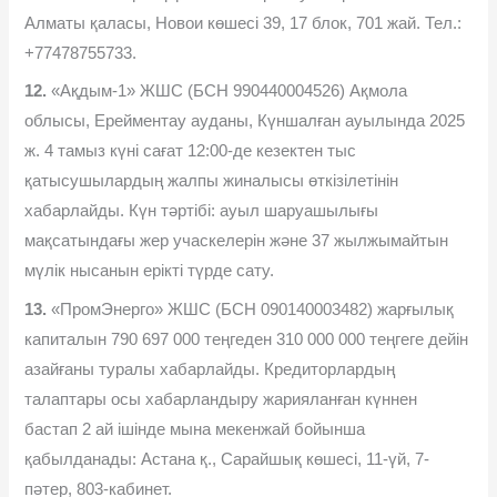
Алматы қаласы, Новои көшесі 39, 17 блок, 701 жай. Тел.:
+77478755733.
12.
«Ақдым-1» ЖШС (БСН 990440004526) Ақмола
облысы, Ерейментау ауданы, Күншалған ауылында 2025
ж. 4 тамыз күні сағат 12:00-де кезектен тыс
қатысушылардың жалпы жиналысы өткізілетінін
хабарлайды. Күн тәртібі: ауыл шаруашылығы
мақсатындағы жер учаскелерін және 37 жылжымайтын
мүлік нысанын ерікті түрде сату.
13.
«ПромЭнерго» ЖШС (БСН 090140003482) жарғылық
капиталын 790 697 000 теңгеден 310 000 000 теңгеге дейін
азайғаны туралы хабарлайды. Кредиторлардың
талаптары осы хабарландыру жарияланған күннен
бастап 2 ай ішінде мына мекенжай бойынша
қабылданады: Астана қ., Сарайшық көшесі, 11-үй, 7-
пəтер, 803-кабинет.