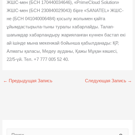
ЖШС-мен (БСН 170440034646), «PrimeCloud Solution»
ЖШС-мен (БСН 230840029043) бірге «SANATEL» ЖШС-
не (БСН 041040006484) қосылу жолымен қайта
ұйымдастырыла-тыны туралы хабарлайды. Талап-
шағымдар хабарландыру жарияланған күннен бастап екі
ай ішінде мына мекенжай бойынша қабылданады: ҚР,
Алматы қаласы, Медеу ауданы, Қажы Мұқан көшесі,
22/5-үй. Тел. +7 777 005 52 40.
←
Предыдущая Запись
Следующая Запись
→