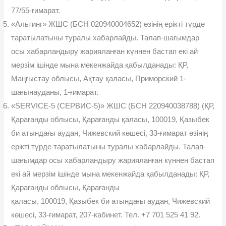
77/55-ғимарат.
«Альтинг» ЖШС (БСН 020940004652) өзінің ерікті түрде
таратылатыны туралы хабарлайды. Талап-шағымдар
осы хабарландыру жарияланған күннен бастап екі ай
мерзім ішінде мына мекенжайда қабылданады: ҚР,
Маңғыстау облысы, Ақтау қаласы, Приморский 1-
шағынауданы, 1-ғимарат.
«SERVICE-5 (СЕРВИС-5)» ЖШС (БСН 220940038788) (ҚР,
Қарағанды облысы, Қарағанды қаласы, 100019, Қазыбек
би атындағы аудан, Чижевский көшесі, 33-ғимарат өзінің
ерікті түрде таратылатыны туралы хабарлайды. Талап-
шағымдар осы хабарландыру жарияланған күннен бастап
екі ай мерзім ішінде мына мекенжайда қабылданады: ҚР,
Қарағанды облысы, Қарағанды
қаласы, 100019, Қазыбек би атындағы аудан, Чижевский
көшесі, 33-ғимарат, 207-кабинет. Тел. +7 701 525 41 92.