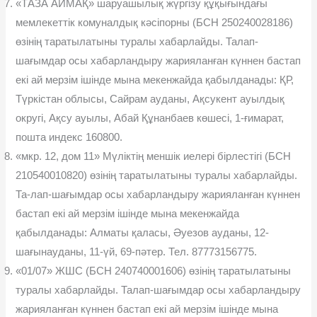
«ТАЗА АЙМАҚ» шаруашылық жүргізу құқығындағы
мемлекеттік комуналдық кəсіпорны (БСН 250240028186)
өзінің таратылатыны туралы хабарлайды. Талап-
шағымдар осы хабарландыру жарияланған күннен бастап
екі ай мерзім ішінде мына мекенжайда қабылданады: ҚР,
Түркістан облысы, Сайрам ауданы, Ақсукент ауылдық
округі, Ақсу ауылы, Абай Құнанбаев көшесі, 1-ғимарат,
пошта индекс 160800.
«мкр. 12, дом 11» Мүліктің меншік иелері бірлестігі (БСН
210540010820) өзінің таратылатыны туралы хабарлайды.
Та-лап-шағымдар осы хабарландыру жарияланған күннен
бастап екі ай мерзім ішінде мына мекенжайда
қабылданады: Алматы қаласы, Əуезов ауданы, 12-
шағынауданы, 11-үй, 69-пəтер. Тел. 87773156775.
«01/07» ЖШС (БСН 240740001606) өзінің таратылатыны
туралы хабарлайды. Талап-шағымдар осы хабарландыру
жарияланған күннен бастап екі ай мерзім ішінде мына