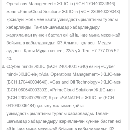
Operations Management» ЖШС-ін (БСН 170440034646)
жəне «PrimeCloud Solution» ЖШС-ін (БСН 230840029043)
қосылуы жолымен қайта ұйымдастырылатыны туралы
хабарлайды. Та-лап-шағымдар хабарландыру
жарияланған күннен бастап екі ай ішінде мына мекенжай
бойынша қабылданады: ҚР, Алматы қаласы, Медеу
ауданы, Қажы Мұқан көшесі, 22/5-үй. Тел. +7 777 005 52
40.
«Cyber mind» ЖШС (БСН 240140017640) өзінің «Cyber
mind» ЖШС-нің «Adal Operations Management» ЖШС-мен
(БСН 170440034646), «Gas and Oil Technology» ЖШС-мен
(БСН 060640003303), «PrimeCloud Solution» ЖШС-мен
(БСН 230840029043) бірге «SANATEL» ЖШС-не (БСН
041040006484) қосылу жолымен қайта
ұйымдастырылатыны туралы хабарлайды. Талап-
шағымдар хабарландыру жарияланған күннен бастап екі
ай ішінде мына мекенжай бойынша қабылданады: ҚР,