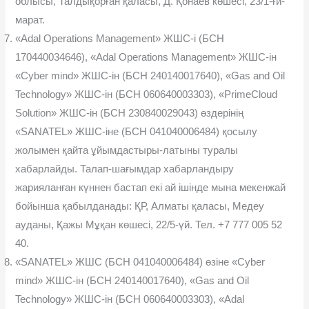
облысы, Талдықорған қаласы, Д. Қонаев көшесі, 23/1-ғи-
марат.
«Adal Operations Management» ЖШС-і (БСН
170440034646), «Adal Operations Management» ЖШС-ін
«Cyber mind» ЖШС-ін (БСН 240140017640), «Gas and Oil
Technology» ЖШС-ін (БСН 060640003303), «PrimeCloud
Solution» ЖШС-ін (БСН 230840029043) өздерінің
«SANATEL» ЖШС-іне (БСН 041040006484) қосылу
жолымен қайта ұйымдастыры-латыны туралы
хабарлайды. Талап-шағымдар хабарландыру
жарияланған күннен бастап екі ай ішінде мына мекенжай
бойынша қабылданады: ҚР, Алматы қаласы, Медеу
ауданы, Қажы Мұқан көшесі, 22/5-үй. Тел. +7 777 005 52
40.
«SANATEL» ЖШС (БСН 041040006484) өзіне «Cyber
mind» ЖШС-ін (БСН 240140017640), «Gas and Oil
Technology» ЖШС-ін (БСН 060640003303), «Adal