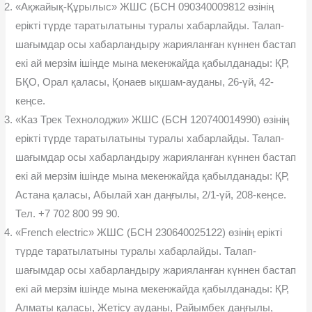
«Ақжайық-Құрылыс» ЖШС (БСН 090340009812 өзінің
ерікті түрде таратылатыны туралы хабарлайды. Талап-
шағымдар осы хабарландыру жарияланған күннен бастап
екі ай мерзім ішінде мына мекенжайда қабылданады: ҚР,
БҚО, Орал қаласы, Қонаев ықшам-ауданы, 26-үй, 42-
кеңсе.
«Каз Трек Технолоджи» ЖШС (БСН 120740014990) өзінің
ерікті түрде таратылатыны туралы хабарлайды. Талап-
шағымдар осы хабарландыру жарияланған күннен бастап
екі ай мерзім ішінде мына мекенжайда қабылданады: ҚР,
Астана қаласы, Абылай хан даңғылы, 2/1-үй, 208-кеңсе.
Тел. +7 702 800 99 90.
«French electric» ЖШС (БСН 230640025122) өзінің ерікті
түрде таратылатыны туралы хабарлайды. Талап-
шағымдар осы хабарландыру жарияланған күннен бастап
екі ай мерзім ішінде мына мекенжайда қабылданады: ҚР,
Алматы қаласы, Жетісу ауданы, Райымбек даңғылы,