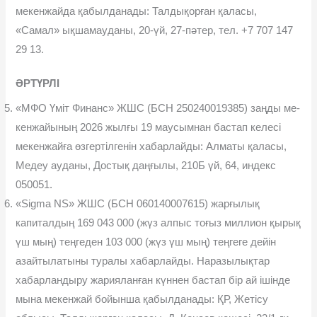
мекенжайда қабылданады: Талдықорған қаласы,
«Самал» ықшамауданы, 20-үй, 27-пəтер, тел. +7 707 147
29 13.
ƏРТҮРЛI
«МФО Үміт Финанс» ЖШС (БСН 250240019385) заңды ме-
кенжайының 2026 жылғы 19 маусымнан бастап келесі
мекенжайға өзгертілгенін хабарлайды: Алматы қаласы,
Медеу ауданы, Достық даңғылы, 210Б үй, 64, индекс
050051.
«Sigma NS» ЖШС (БСН 060140007615) жарғылық
капиталдың 169 043 000 (жүз алпыс тоғыз миллион қырық
үш мың) теңгеден 103 000 (жүз үш мың) теңгеге дейін
азайтылатыны туралы хабарлайды. Наразылықтар
хабарландыру жарияланған күннен бастап бір ай ішінде
мына мекенжай бойынша қабылданады: ҚР, Жетісу