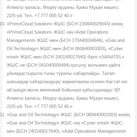
Алматы қаласы, Медеу ауданы, Қажы Мұқан көшесі,
22/5-үй. Тел. +7 777 005 52 40.»
«PrimeCloud Solution» ЖШС (БСН 230840029043) өзінің
«PrimeCloud Solution» ЖШС-нің «Adal Operations
Management» ЖШС-мен (БСН 170440034646), «Gas and
Oil Technology» ЖШС-мен (БСН 060640003303), «Cyber
mind» ЖШС-мен (БСН 240140017640) бірге «SANATEL»
ЖШС-не (БСН 041040006484) қосылу жолымен қайта
ұйымдастырыла-тыны туралы хабарлайды. Талап-
шағымдар хабарландыру жарияланған күннен бастап екі
ай ішінде мына мекенжай бойынша қабылданады: ҚР,
Алматы қаласы, Медеу ауданы, Қажы Мұқан көшесі,
22/5-үй. Тел. +7 777 005 52 40.»
«Gas and Oil Technology» ЖШС (БСН 060640003303) өзінің
«Gas and Oil Technology» ЖШС-нің «Cyber mind» ЖШС-
мен (БСН 240140017640), «Adal Operations Management»