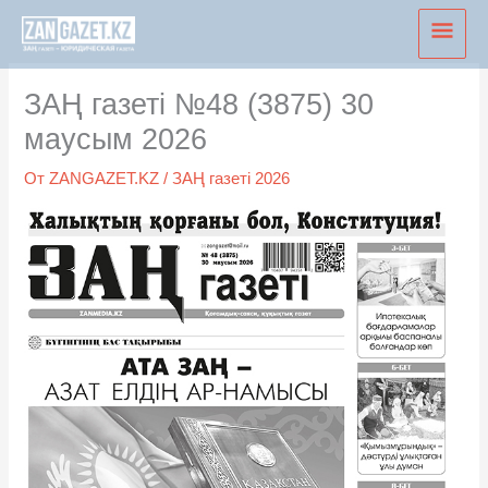
Перейти
Глав
к
мен
содержимому
ЗАҢ газеті №48 (3875) 30
маусым 2026
От
ZANGAZET.KZ
/
ЗАҢ газеті 2026