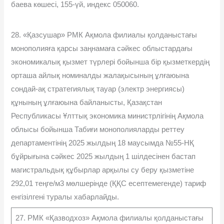
баева көшесі, 155-үй, индекс 050060.
28. «Қазсушар» РМК Ақмола филиалы қолданыстағы
монополияға қарсы заңнамаға сəйкес облыстардағы
экономикалық қызмет түрлері бойынша бір қызметкердің
орташа айлық номиналды жалақысының ұлғаюына
сондай-ақ стратегиялық тауар (электр энергиясы)
құнының ұлғаюына байланысты, Қазақстан
Республикасы Ұлттық экономика министрлігінің Ақмола
облысы бойынша Табиғи монополияларды реттеу
департаментінің 2025 жылдың 18 маусымда №55-НҚ
бұйрығына сəйкес 2025 жылдың 1 шілдесінен бастап
магистральдық құбырлар арқылы су беру қызметіне
292,01 теңге/м3 мөлшерінде (ҚҚС есептемегенде) тариф
енгізілгені туралы хабарлайды.
27. РМК «Қазводхоз» Ақмола филиалы қолданыстағы