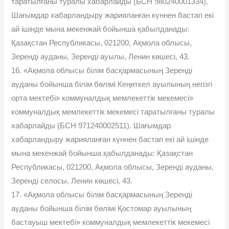
таратылғаны туралы хабарлайды (БСН 980240001334).
Шағымдар хабарландыру жарияланған күннен бастап екі
ай ішінде мына мекенжай бойынша қабылданады:
Қазақстан Республикасы, 021200, Ақмола облысы,
Зеренді ауданы, Зеренді ауылы, Ленин көшесі, 43.
16. «Ақмола облысы білім басқармасының Зеренді
ауданы бойынша білім бөлімі Кеңөткел ауылының негізгі
орта мектебі» коммуналдық мемлекеттік мекемесі»
коммуналдық мемлекеттік мекемесі таратылғаны туралы
хабарлайды (БСН 971240002511). Шағымдар
хабарландыру жарияланған күннен бастап екі ай ішінде
мына мекенжай бойынша қабылданады: Қазақстан
Республикасы, 021200, Ақмола облысы, Зеренді ауданы,
Зеренді селосы, Ленин көшесі, 43.
17. «Ақмола облысы білім басқармасының Зеренді
ауданы бойынша білім бөлімі Қостомар ауылының
бастауыш мектебі» коммуналдық мемлекеттік мекемесі