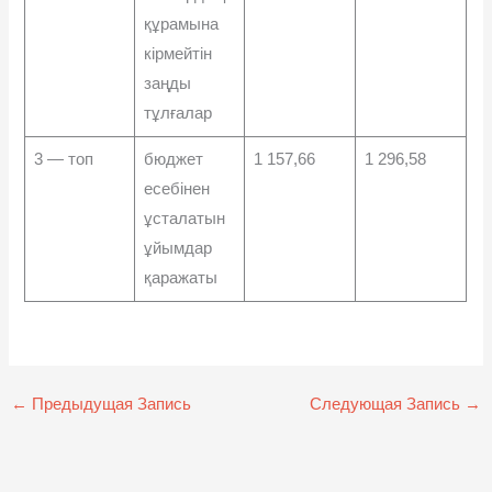
құрамына
кірмейтін
заңды
тұлғалар
3 — топ
бюджет
1 157,66
1 296,58
есебінен
ұсталатын
ұйымдар
қаражаты
←
Предыдущая Запись
Следующая Запись
→