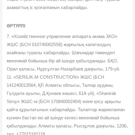
азаматтық іс қозғалғанын хабарлайды.
ӘРТҮРЛІ
7. «Хозяйственное управление аппарата акима ЗКО»
ЖШС (БСН 010740002558) жарғылық капиталдың
азайғаны туралы хабарлайды. Шағымдар төмендегі
мекенжай бойынша бір ай ішінде қабылданады. БҚО,
Орал қаласы, Нұрсұлтан Назарбаев даңғылы, 179-үй.
11. «SERILIK-M CONSTRUCTION» ЖШС (БСН
141240013564, ҚР, Алматы облысы, Талғар ауданы,
Гүлдала ауылы, Д.Қонаев көшесі, 61А үй), «Shanirak
Stroy» ЖШС-ні (БСН 170840002404) өзіне қосу арқылы
қайта құрылатынын хабарлайды. Талаптар жарияланған
күннен бастап екі ай ішінде келесі мекенжай бойынша
қабылданады: Алматы қаласы, Рысқұлов даңғылы, 120Б,
тел. +77015181118.