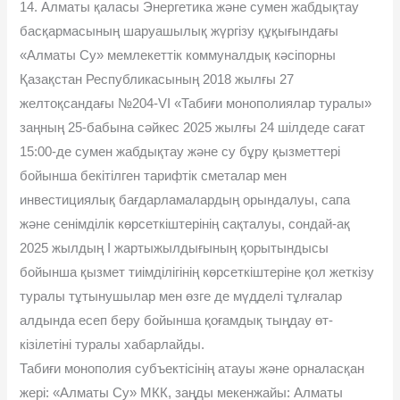
14. Алматы қаласы Энергетика жəне сумен жабдықтау
басқармасының шаруашылық жүргізу құқығындағы
«Алматы Су» мемлекеттік коммуналдық кəсіпорны
Қазақстан Республикасының 2018 жылғы 27
желтоқсандағы №204-VI «Табиғи монополиялар туралы»
заңның 25-бабына сəйкес 2025 жылғы 24 шілдеде сағат
15:00-де сумен жабдықтау жəне су бұру қызметтері
бойынша бекітілген тарифтік сметалар мен
инвестициялық бағдарламалардың орындалуы, сапа
жəне сенімділік көрсеткіштерінің сақталуы, сондай-ақ
2025 жылдың І жартыжылдығының қорытындысы
бойынша қызмет тиімділігінің көрсеткіштеріне қол жеткізу
туралы тұтынушылар мен өзге де мүдделі тұлғалар
алдында есеп беру бойынша қоғамдық тыңдау өт-
кізілетіні туралы хабарлайды.
Табиғи монополия субъектісінің атауы жəне орналасқан
жері: «Алматы Су» МКК, заңды мекенжайы: Алматы