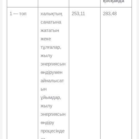
қосқанда
1 — топ
халықтың
253,11
283,48
санатына
жататын
жеке
тұлғалар,
жылу
энергиясын
өндірумен
айналысат
ын
ұйымдар,
жылу
энергиясын
өндіру
процесінде