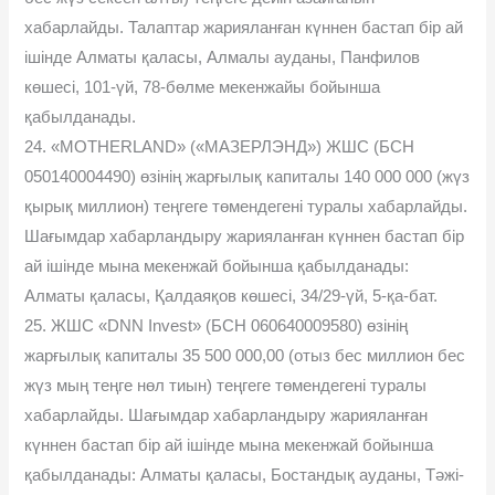
хабарлайды. Талаптар жарияланған күннен бастап бір ай
ішінде Алматы қаласы, Алмалы ауданы, Панфилов
көшесі, 101-үй, 78-бөлме мекенжайы бойынша
қабылданады.
24. «MOTHERLAND» («МАЗЕРЛЭНД») ЖШС (БСН
050140004490) өзінің жарғылық капиталы 140 000 000 (жүз
қырық миллион) теңгеге төмендегені туралы хабарлайды.
Шағымдар хабарландыру жарияланған күннен бастап бір
ай ішінде мына мекенжай бойынша қабылданады:
Алматы қаласы, Қалдаяқов көшесі, 34/29-үй, 5-қа-бат.
25. ЖШС «DNN Invest» (БСН 060640009580) өзінің
жарғылық капиталы 35 500 000,00 (отыз бес миллион бес
жүз мың теңге нөл тиын) теңгеге төмендегені туралы
хабарлайды. Шағымдар хабарландыру жарияланған
күннен бастап бір ай ішінде мына мекенжай бойынша
қабылданады: Алматы қаласы, Бостандық ауданы, Тəжі-