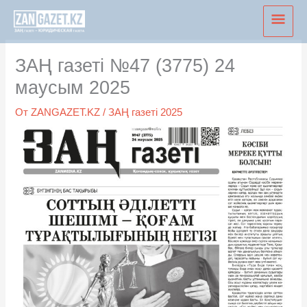
Перейти
Глав
к
мен
содержимому
ЗАҢ газеті №47 (3775) 24
маусым 2025
От
ZANGAZET.KZ
/
ЗАҢ газеті 2025