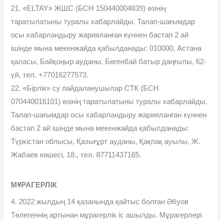
21. «ELTAY» ЖШС (БСН 150440004839) өзінің
таратылатыны туралы хабарлайды. Талап-шағымдар
осы хабарландыру жарияланған күннен бастап 2 ай
ішінде мына мекенжайда қабылданады: 010000, Астана
қаласы, Байқоңыр ауданы, Бөгенбай батыр даңғылы, 62-
үй, тел. +77016277573.
22. «Бірлік» су пайдаланушылар СТК (БСН
070440016101) өзінің таратылатыны туралы хабарлайды.
Талап-шағымдар осы хабарландыру жарияланған күннен
бастап 2 ай ішінде мына мекенжайда қабылданады:
Түркістан облысы, Қазығұрт ауданы, Қақпақ ауылы, Ж.
Жабаев көшесі, 18., тел. 87711437165.
МҰРАГЕРЛІК
4. 2022 жылдың 14 қазанында қайтыс болған Əбуов
Төлегеннің артынан мұрагерлік іс ашылды. Мұрагерлері