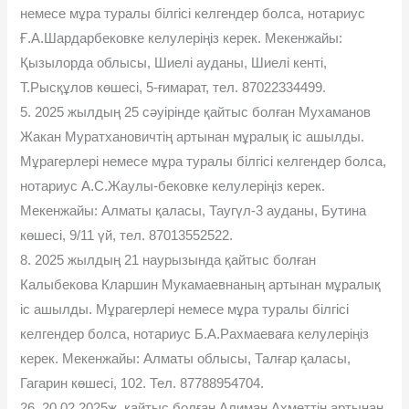
немесе мұра туралы білгісі келгендер болса, нотариус
Ғ.А.Шардарбековке келулеріңіз керек. Мекенжайы:
Қызылорда облысы, Шиелі ауданы, Шиелі кенті,
Т.Рысқұлов көшесі, 5-ғимарат, тел. 87022334499.
5. 2025 жылдың 25 сəуірінде қайтыс болған Мухаманов
Жакан Муратхановичтің артынан мұралық іс ашылды.
Мұрагерлері немесе мұра туралы білгісі келгендер болса,
нотариус А.С.Жаулы-бековке келулеріңіз керек.
Мекенжайы: Алматы қаласы, Таугүл-3 ауданы, Бутина
көшесі, 9/11 үй, тел. 87013552522.
8. 2025 жылдың 21 наурызында қайтыс болған
Калыбекова Кларшин Мукамаевнаның артынан мұралық
іс ашылды. Мұрагерлері немесе мұра туралы білгісі
келгендер болса, нотариус Б.А.Рахмаеваға келулеріңіз
керек. Мекенжайы: Алматы облысы, Талғар қаласы,
Гагарин көшесі, 102. Тел. 87788954704.
26. 20.02.2025ж. қайтыс болған Алиман Ахметтің артынан