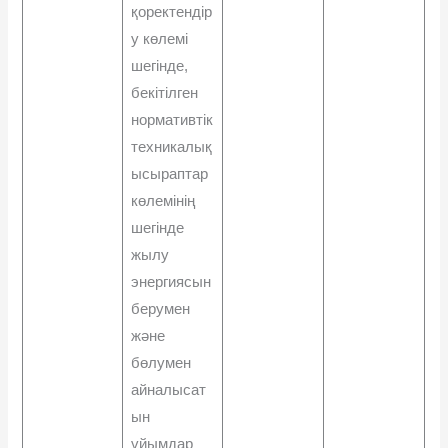
қоректендір
у көлемі
шегінде,
бекітілген
нормативтік
техникалық
ысыраптар
көлемінің
шегінде
жылу
энергиясын
берумен
жəне
бөлумен
айналысат
ын
ұйымдар