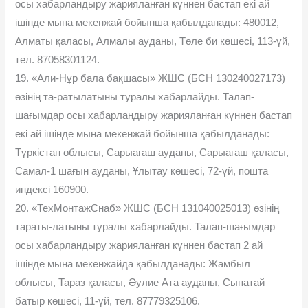
осы хабарландыру жарияланған күннен бастап екі ай
ішінде мына мекенжай бойынша қабылданады: 480012,
Алматы қаласы, Алмалы ауданы, Төле би көшесі, 113-үй,
тел. 87058301124.
19. «Али-Нұр бала бақшасы» ЖШС (БСН 130240027173)
өзінің та-ратылатыны туралы хабарлайды. Талап-
шағымдар осы хабарландыру жарияланған күннен бастап
екі ай ішінде мына мекенжай бойынша қабылданады:
Түркістан облысы, Сарыағаш ауданы, Сарыағаш қаласы,
Самал-1 шағын ауданы, Ұлытау көшесі, 72-үй, пошта
индексі 160900.
20. «ТехМонтажСнаб» ЖШС (БСН 131040025013) өзінің
тараты-латыны туралы хабарлайды. Талап-шағымдар
осы хабарландыру жарияланған күннен бастап 2 ай
ішінде мына мекенжайда қабылданады: Жамбыл
облысы, Тараз қаласы, Əулие Ата ауданы, Сыпатай
батыр көшесі, 11-үй, тел. 87779325106.