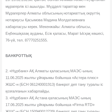
мұрагерлік ісі ашылды. Мүдделі тараптар мен
Мұрагерлер Алматы облысының нотариаттық округтің
нотариусы Қасымова Мадина Молдатаевнаға
хабарласуы керек. Мекенжайы: Алматы облысы,
Еңбекшіқазақ ауданы, Есік қаласы, Марат Ысқақ көшесі,
76-үй, тел. 87770251555.
БАНКРОТТЫҚ
2. «Нұрбанк» АҚ Алматы қаласының МАЭС-ының
11.06.2025 жылғы ұйғарымы бойынша «Астера плюc»
ЖШС-н (БСН 061240001913) банкрот деп тану туралы іс
қозғалғанын хабарлайды.
3. «Нұрбанк» АҚ Астана қаласының МАЭС-ының
17.06.2025 жылғы ұйғарымы бойынша «Firma RTD»
ЖШС-н (БСН 150940012739) банкрот деп тану туралы