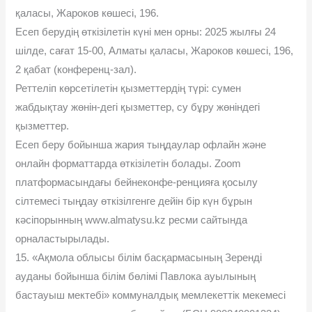
қаласы, Жароков көшесі, 196.
Есеп берудің өткізілетін күні мен орны: 2025 жылғы 24
шілде, сағат 15-00, Алматы қаласы, Жароков көшесі, 196,
2 қабат (конференц-зал).
Реттеліп көрсетілетін қызметтердің түрі: сумен
жабдықтау жөнін-дегі қызметтер, су бұру жөніндегі
қызметтер.
Есеп беру бойынша жария тыңдаулар офлайн жəне
онлайн форматтарда өткізілетін болады. Zoom
платформасындағы бейнеконфе-ренцияға қосылу
сілтемесі тыңдау өткізілгенге дейін бір күн бұрын
кəсіпорынның www.almatysu.kz ресми сайтында
орналастырылады.
15. «Ақмола облысы білім басқармасының Зеренді
ауданы бойынша білім бөлімі Павлока ауылының
бастауыш мектебі» коммуналдық мемлекеттік мекемесі