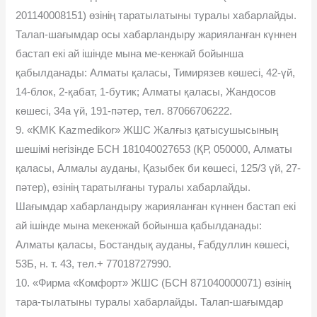
201140008151) өзінің таратылатыны туралы хабарлайды.
Талап-шағымдар осы хабарландыру жарияланған күннен
бастап екі ай ішінде мына ме-кенжай бойынша
қабылданады: Алматы қаласы, Тимирязев көшесі, 42-үй,
14-блок, 2-қабат, 1-бутик; Алматы қаласы, Жандосов
көшесі, 34а үй, 191-пəтер, тел. 87066706222.
9. «KMK Kazmedikor» ЖШС Жалғыз қатысушысының
шешімі негізінде БСН 181040027653 (ҚР, 050000, Алматы
қаласы, Алмалы ауданы, Қазыбек би көшесі, 125/3 үй, 27-
пəтер), өзінің таратылғаны туралы хабарлайды.
Шағымдар хабарландыру жарияланған күннен бастап екі
ай ішінде мына мекенжай бойынша қабылданады:
Алматы қаласы, Бостандық ауданы, Ғабдуллин көшесі,
53Б, н. т. 43, тел.+ 77018727990.
10. «Фирма «Комфорт» ЖШС (БСН 871040000071) өзінің
тара-тылатыны туралы хабарлайды. Талап-шағымдар