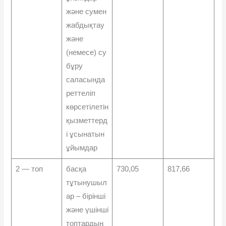
жəне сумен
жабдықтау
жəне
(немесе) су
бұру
саласында
реттеліп
көрсетілетін
қызметтерд
і ұсынатын
ұйымдар
2 — топ
басқа
730,05
817,66
тұтынушыл
ар – бірінші
жəне үшінші
топтардың