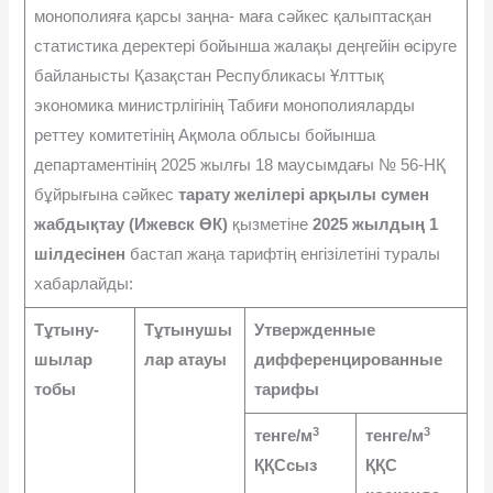
монополияға қарсы заңна- маға сəйкес қалыптасқан
статистика деректері бойынша жалақы деңгейін өсіруге
байланысты Қазақстан Республикасы Ұлттық
экономика министрлігінің Табиғи моно­полияларды
реттеу комитетінің Ақмола облысы бойынша
департаментінің 2025 жылғы 18 маусымдағы № 56-НҚ
бұйрығына сəйкес
тарату желілері арқылы сумен
жаб­дықтау (Ижевск ӨК)
қызметіне
2025
жылдың
1
шілдесінен
бастап жаңа тарифтің енгізілетіні туралы
хабарлайды:
Тұтыну­
Тұтынушы
Утвержденные
шылар
лар атауы
дифференциро­ванные
тобы
тарифы
3
3
тенге/м
тенге/м
ҚҚСсыз
ҚҚС