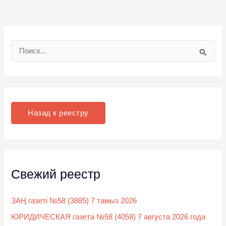
П
о
и
с
к
Назад к реестру
:
Свежий реестр
ЗАҢ газеті №58 (3885) 7 тамыз 2026
ЮРИДИЧЕСКАЯ газета №58 (4058) 7 августа 2026 года