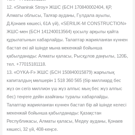
12. «Shanirak Stroy» ЖШС (БСН 170840002404, ҚР,
Алматы облысы, Талғар ауданы, Гүлдала ауылы,
Д.Қонаев көшесі, 61А үй), «SERILIK-M CONSTRUCTION»
ЖШС-мен (БСН 141240013564) қосылу арқылы қайта
құрылатынын хабарлайды. Талаптар жарияланған күннен
бастап екі ай ішінде мына мекенжай бойынша
қабылданады: Алматы қаласы, Рысқұлов даңғылы, 120Б,
тел. +77015181118.
13. «OYKA-F» ЖШС (БСН 150840015879) жарғылық
капиталдың мөлшерін 1 518 360 565 (бір миллиард бес
жүз он сегіз миллион үш жүз алпыс мың бес жүз алпыс
бес) теңгеге дейін азайғаны туралы хабарлайды.
Талаптар жарияланған күннен бастап бір ай ішінде келесі
мекенжай бойынша қабылданады: Қазақстан
Республикасы, Алматы қаласы, Медеу ауданы, Қонаев
көшесі, 32 үй, 408-кеңсе.