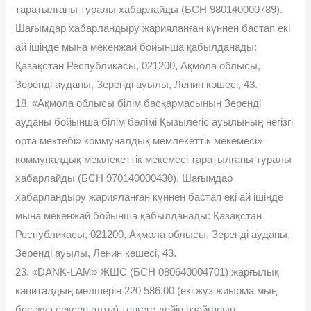
таратылғаны туралы хабарлайды (БСН 980140000789).
Шағымдар хабарландыру жарияланған күннен бастап екі
ай ішінде мына мекенжай бойынша қабылданады:
Қазақстан Республикасы, 021200, Ақмола облысы,
Зеренді ауданы, Зеренді ауылы, Ленин көшесі, 43.
18. «Ақмола облысы білім басқармасының Зеренді
ауданы бойынша білім бөлімі Қызылегіс ауылының негізгі
орта мектебі» коммуналдық мемлекеттік мекемесі»
коммуналдық мемлекеттік мекемесі таратылғаны туралы
хабарлайды (БСН 970140000430). Шағымдар
хабарландыру жарияланған күннен бастап екі ай ішінде
мына мекенжай бойынша қабылданады: Қазақстан
Республикасы, 021200, Ақмола облысы, Зеренді ауданы,
Зеренді ауылы, Ленин көшесі, 43.
23. «DANK-LAM» ЖШС (БСН 080640004701) жарғылық
капиталдың мөлшерін 220 586,00 (екі жүз жиырма мың
бес жүз сексен алты) теңгеге дейін азайғанын