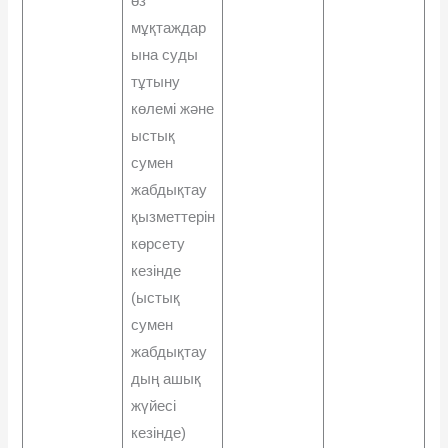
өз
мұқтаждар
ына суды
тұтыну
көлемі жəне
ыстық
сумен
жабдықтау
қызметтерін
көрсету
кезінде
(ыстық
сумен
жабдықтау
дың ашық
жүйесі
кезінде)