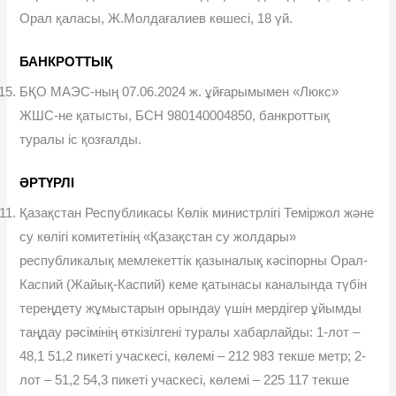
Орал қаласы, Ж.Молдағалиев көшесі, 18 үй.
БАНКРОТТЫҚ
БҚО МАЭС-ның 07.06.2024 ж. ұйғарымымен «Люкс»
ЖШС-не қатысты, БСН 980140004850, банкроттық
туралы іс қозғалды.
ӘРТҮРЛІ
Қазақстан Республикасы Көлік министрлігі Теміржол және
су көлігі комитетінің «Қазақстан су жолдары»
республикалық мемлекеттік қазыналық кәсіпорны Орал-
Каспий (Жайық-Каспий) кеме қатынасы каналында түбін
тереңдету жұмыстарын орындау үшін мердігер ұйымды
таңдау рәсімінің өткізілгені туралы хабарлайды: 1-лот –
48,1 51,2 пикеті учаскесі, көлемі – 212 983 текше метр; 2-
лот – 51,2 54,3 пикеті учаскесі, көлемі – 225 117 текше