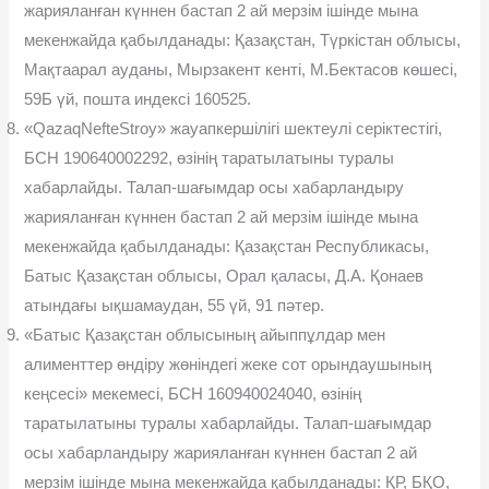
жарияланған күннен бастап 2 ай мерзім ішінде мына
мекенжайда қабылданады: Қазақстан, Түркістан облысы,
Мақтаарал ауданы, Мырзакент кенті, М.Бектасов көшесі,
59Б үй, пошта индексі 160525.
«QazaqNefteStroy» жауапкершілігі шектеулі серіктестігі,
БСН 190640002292, өзінің таратылатыны туралы
хабарлайды. Талап-шағымдар осы хабарландыру
жарияланған күннен бастап 2 ай мерзім ішінде мына
мекенжайда қабылданады: Қазақстан Республикасы,
Батыс Қазақстан облысы, Орал қаласы, Д.А. Қонаев
атындағы ықшамаудан, 55 үй, 91 пәтер.
«Батыс Қазақстан облысының айыппұлдар мен
алименттер өндіру жөніндегі жеке сот орындаушының
кеңсесі» мекемесі, БСН 160940024040, өзінің
таратылатыны туралы хабарлайды. Талап-шағымдар
осы хабарландыру жарияланған күннен бастап 2 ай
мерзім ішінде мына мекенжайда қабылданады: ҚР, БҚО,