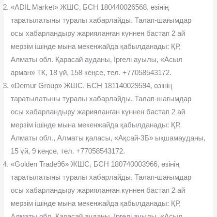
«ADIL Market» ЖШС, БСН 180440026568, өзінің
таратылатыны туралы хабарлайды. Талап-шағымдар
осы хабарландыру жарияланған күннен бастап 2 ай
мерзім ішінде мына мекенжайда қабылданады: ҚР,
Алматы обл. Қарасай ауданы, Іргелі ауылы, «Асыл
арман» ТК, 18 үй, 158 кеңсе, тел. +77058543172.
«Demur Group» ЖШС, БСН 181140029594, өзінің
таратылатыны туралы хабарлайды. Талап-шағымдар
осы хабарландыру жарияланған күннен бастап 2 ай
мерзім ішінде мына мекенжайда қабылданады: ҚР,
Алматы обл., Алматы қаласы, «Ақсай-3Б» ықшамауданы,
15 үй, 9 кеңсе, тел. +77058543172.
«Golden Trade96» ЖШС, БСН 180740003966, өзінің
таратылатыны туралы хабарлайды. Талап-шағымдар
осы хабарландыру жарияланған күннен бастап 2 ай
мерзім ішінде мына мекенжайда қабылданады: ҚР,
Алматы обл. Қарасай ауданы, Іргелі ауылы, «Асыл