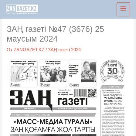
Перейти
Глав
к
мен
содержимому
ЗАҢ газеті №47 (3676) 25
маусым 2024
От
ZANGAZET.KZ
/
ЗАҢ газеті 2024