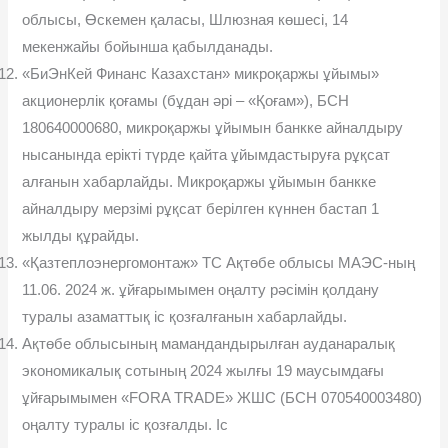
облысы, Өскемен қаласы, Шлюзная көшесі, 14
мекенжайы бойынша қабылданады.
«БиЭнКей Финанс Казахстан» микроқаржы ұйымы»
акционерлік қоғамы (бұдан әрі – «Қоғам»), БСН
180640000680, микроқаржы ұйымын банкке айналдыру
нысанында ерікті түрде қайта ұйымдастыруға рұқсат
алғанын хабарлайды. Микроқаржы ұйымын банкке
айналдыру мерзімі рұқсат берілген күннен бастап 1
жылды құрайды.
«Қазтеплоэнергомонтаж» ТС Ақтөбе облысы МАЭС-ның
11.06. 2024 ж. ұйғарымымен оңалту рәсімін қолдану
туралы азаматтық іс қозғалғанын хабарлайды.
Ақтөбе облысының мамандандырылған ауданаралық
экономикалық сотының 2024 жылғы 19 маусымдағы
ұйғарымымен «FORA TRADE» ЖШС (БСН 070540003480)
оңалту туралы іс қозғалды. Іс