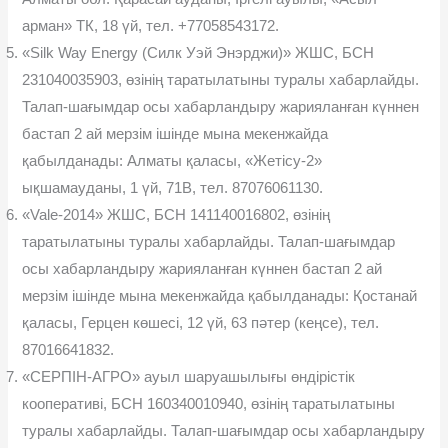
арман» ТК, 18 үй, тел. +77058543172.
«Silk Way Еnergy (Силк Уэй Энэрджи)» ЖШС, БСН
231040035903, өзінің таратылатыны туралы хабарлайды.
Талап-шағымдар осы хабарландыру жарияланған күннен
бастап 2 ай мерзім ішінде мына мекенжайда
қабылданады: Алматы қаласы, «Жетісу-2»
ықшамауданы, 1 үй, 71В, тел. 87076061130.
«Vale-2014» ЖШС, БСН 141140016802, өзінің
таратылатыны туралы хабарлайды. Талап-шағымдар
осы хабарландыру жарияланған күннен бастап 2 ай
мерзім ішінде мына мекенжайда қабылданады: Қостанай
қаласы, Герцен көшесі, 12 үй, 63 пәтер (кеңсе), тел.
87016641832.
«СЕРПІН-АГРО» ауыл шаруашылығы өндірістік
кооперативі, БСН 160340010940, өзінің таратылатыны
туралы хабарлайды. Талап-шағымдар осы хабарландыру