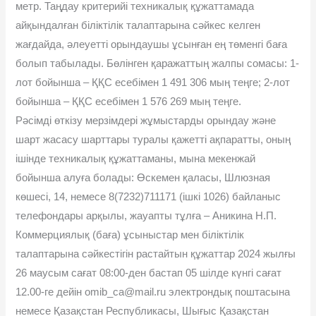
метр. Таңдау критерийі техникалық құжаттамада
айқындалған біліктілік талаптарына сәйкес келген
жағдайда, әлеуетті орындаушы ұсынған ең төменгі баға
болып табылады. Бөлінген қаражаттың жалпы сомасы: 1-
лот бойынша – ҚҚС есебімен 1 491 306 мың теңге; 2-лот
бойынша – ҚҚС есебімен 1 576 269 мың теңге.
Рәсімді өткізу мерзімдері жұмыстарды орындау және
шарт жасасу шарттары туралы қажетті ақпаратты, оның
ішінде техникалық құжаттаманы, мына мекенжай
бойынша алуға болады: Өскемен қаласы, Шлюзная
көшесі, 14, немесе 8(7232)711171 (ішкі 1026) байланыс
телефондары арқылы, жауапты тұлға – Аникина Н.П.
Коммерциялық (баға) ұсыныстар мен біліктілік
талаптарына сәйкестігін растайтын құжаттар 2024 жылғы
26 маусым сағат 08:00-ден бастап 05 шілде күнгі сағат
12.00-ге дейін omib_ca@mail.ru электрондық поштасына
немесе Қазақстан Республикасы, Шығыс Қазақстан