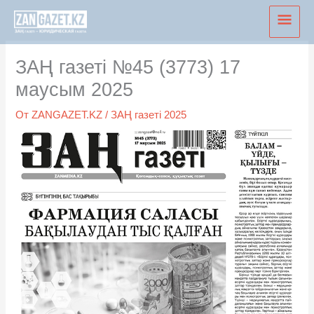
Перейти
Глав
к
мен
содержимому
ЗАҢ газеті №45 (3773) 17
маусым 2025
От
ZANGAZET.KZ
/
ЗАҢ газеті 2025