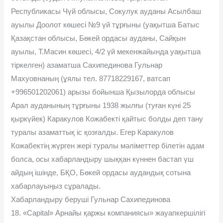
Республикасы Чүй облысы, Сокулук ауданы Асылбаш
ауылы Доолот көшесі №9 үй тұрғыны (уақытша Батыс
Қазақстан облысы, Бөкей ордасы ауданы, Сайқын
ауылы, Т.Масин көшесі, 4/2 үй мекенжайында уақытша
тіркелген) азаматша Сахипединова Гульнар
Махуовнаның (ұялы тел. 87718229167, ватсап
+996501202061) арызы бойынша Қызылорда облысы
Арал ауданының тұрғыны 1938 жылғы (туған күні 25
қыркүйек) Каракулов Кожабектi қайтыс болды деп тану
туралы азаматтық іс қозғалды. Егер Каракулов
Кожабектiң жүрген жерi туралы мəлiметтер білетін адам
болса, осы хабарландыру шыққан күннен бастап үш
айдың iшiнде, БҚО, Бөкей ордасы аудандық сотына
хабарлауыңыз сұралады.
Хабарландыру беруші Гульнар Сахипединова
18. «Capital» Арнайы қаржы компаниясы» жауапкершiлiгi