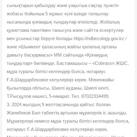
сынықтарын қабылдау жəне уақытша сақтау пункті»
жобасы бойынша 5 жұмыс күні ішінде талқылау
нысанында қоғамдық тындаулар өткізіледі. Жобалық
құжаттама пакетімен танысуға жəне сайтта ескертулер
мен ұсыныстар беруге болады https://ndbecology.gov.kz /
жəне «Шымкент қаласының жайлы қалалық ортаны
дамыту басқармасы» ММ сайтында «Қоғамдық
тыңдаулар» бөлімінде. Бастамашысы – «Cobrass» ЖШС.
мұра туралы білгісі келгендер болса, нотариус
Ғ.А.Шардарбековке келулеріңіз керек. Мекенжайы:
Қызылорда облысы, Шиелі ауданы, Шиелі кенті,
Т.Рысқұлов көшесі, 5-ғимарат. Тел. 87022334499.
3. 2024 жылдың 9 желтоқсанында қайтыс болған
Жанибеков Бал-табектің артынан мұрагерлік іс ашылды.
Мұрагерлері немесе мұра туралы білгісі келгендер болса,
нотариус Ғ.А.Шардарбековке келулеріңіз керек.