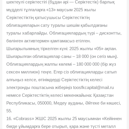
шектеулi серiктестiгi (бұдан əрі — Серіктестік) барлық
мүдделі тұлғаларға «13» маусым 2025 жылы
Серіктестіктің қатысушысы Серіктестіктің
облигацияларын сату туралы шешім қабылдағаны
туралы хабарлайды. Облигациялардың түрі – дисконтты,
бөлінген активтермен қамтамасыз етілген.
Шығарылымның тіркелген күні: 2025 жылғы «05» ақпан.
Шығарылған облигациялар саны – 18 000 (он сегіз мың).
Облигациялардың жалпы көлемі – 180 000 000 (бір жүз
сексен миллион) теңге. Егер сіз облигацияларды сатып
алғыңыз келсе, өтінімдерді Серіктестіктің келесі
электронды поштасына жіберіңіз toosfkcapital@mail.ru
немесе Серіктестіктің келесі мекенжайына: Қазақстан
Республикасы, 050000, Медеу ауданы, Əйтеке би көшесі,
55.
16. «Cobrass» ЖШС 2025 жылғы 25 маусымнан «Кейіннен
бөгде ұйымдарға бере отырып, қара жəне түсті металл