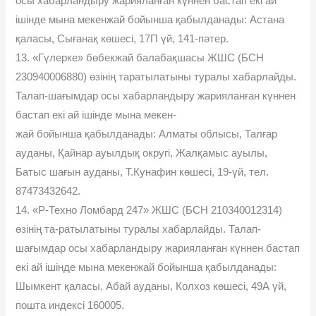
осы хабарландыру жарияланған күннен бастап екі ай
ішінде мына мекенжай бойынша қабылданады: Астана
қаласы, Сығанақ көшесі, 17П үй, 141-пəтер.
13. «Гүлерке» бөбекжай балабақшасы ЖШС (БСН
230940006880) өзінің таратылатыны туралы хабарлайды.
Талап-шағымдар осы хабарландыру жарияланған күннен
бастап екі ай ішінде мына мекен-
жай бойынша қабылданады: Алматы облысы, Талғар
ауданы, Қайнар ауылдық округі, Жалқамыс ауылы,
Батыс шағын ауданы, Т.Кунафин көшесі, 19-үй, тел.
87473432642.
14. «Р-Техно Ломбард 247» ЖШС (БСН 210340012314)
өзінің та-ратылатыны туралы хабарлайды. Талап-
шағымдар осы хабарландыру жарияланған күннен бастап
екі ай ішінде мына мекенжай бойынша қабылданады:
Шымкент қаласы, Абай ауданы, Колхоз көшесі, 49А үй,
пошта индексі 160005.