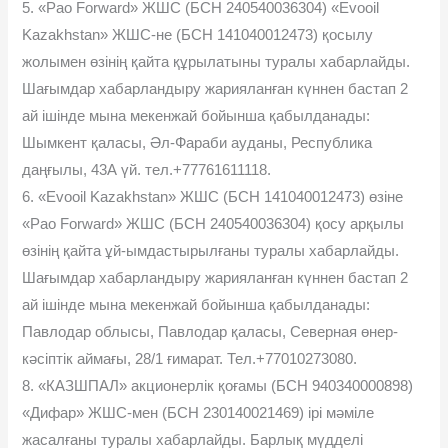
5. «Pao Forward» ЖШС (БСН 240540036304) «Evooil
Kazakhstan» ЖШС-не (БСН 141040012473) қосылу
жолымен өзінің қайта құрылатыны туралы хабарлайды.
Шағымдар хабарландыру жарияланған күннен бастап 2
ай ішінде мына мекенжай бойынша қабылданады:
Шымкент қаласы, Əл-Фараби ауданы, Республика
даңғылы, 43А үй. тел.+77761611118.
6. «Evooil Kazakhstan» ЖШС (БСН 141040012473) өзіне
«Pao Forward» ЖШС (БСН 240540036304) қосу арқылы
өзінің қайта ұй-ымдастырылғаны туралы хабарлайды.
Шағымдар хабарландыру жарияланған күннен бастап 2
ай ішінде мына мекенжай бойынша қабылданады:
Павлодар облысы, Павлодар қаласы, Северная өнер-
кəсіптік аймағы, 28/1 ғимарат. Тел.+77010273080.
8. «КАЗШПАЛ» акционерлік қоғамы (БСН 940340000898)
«Дифар» ЖШС-мен (БСН 230140021469) ірі мəміле
жасалғаны туралы хабарлайды. Барлық мүдделі