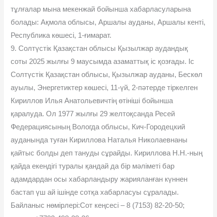
тұлғалар мына мекенжай бойынша хабарласуларына
болады: Ақмола облысы, Аршалы ауданы, Аршалы кенті,
Республика көшесі, 1-ғимарат.
9. Солтүстік Қазақстан облысы Қызылжар аудандық
соты 2025 жылғы 9 маусымда азаматтық іс қозғады. Іс
Солтүстік Қазақстан облысы, Қызылжар ауданы, Бескөл
ауылы, Энергетиктер көшесі, 11-үй, 2-пəтерде тіркелген
Кириллов Илья Анатольевичтің өтініші бойынша
қаралуда. Ол 1977 жылғы 29 желтоқсанда Ресей
Федерациясының Вологда облысы, Кич-Городецкий
ауданында туған Кириллова Наталья Николаевнаны
қайтыс болды деп тануды сұрайды. Кириллова Н.Н.-ның
қайда екендігі туралы қандай да бір мəліметі бар
адамдардан осы хабарландыру жарияланған күннен
бастап үш ай ішінде сотқа хабарласуы сұралады.
Байланыс нөмірлері:Сот кеңсесі – 8 (7153) 82-20-50;