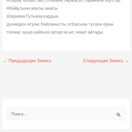
Атырау облыстық сотының төрағасы Парменов Мұхтар
Абайұлына аяулы анасы
Шериева Гульжаухардың
дүниеден өтуіне байланысты отбасына түскен орны
толмас ауыр қайғыға ортақтасып, көңіл айтады.
←
Предыдущая Запись
Следующая Запись
→
П
о