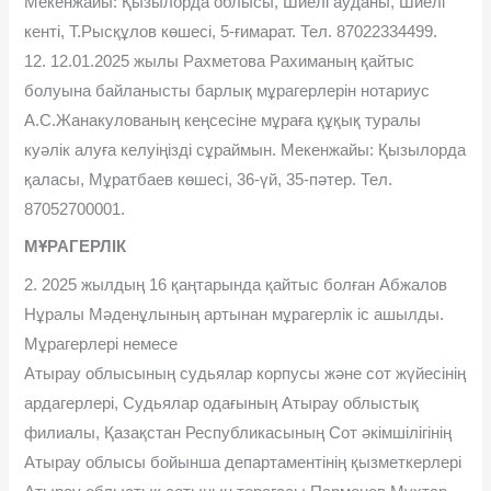
Мекенжайы: Қызылорда облысы, Шиелі ауданы, Шиелі
кенті, Т.Рысқұлов көшесі, 5-ғимарат. Тел. 87022334499.
12. 12.01.2025 жылы Рахметова Рахиманың қайтыс
болуына байланысты барлық мұрагерлерін нотариус
А.С.Жанакулованың кеңсесіне мұраға құқық туралы
куəлік алуға келуіңізді сұраймын. Мекенжайы: Қызылорда
қаласы, Мұратбаев көшесі, 36-үй, 35-пəтер. Тел.
87052700001.
МҰРАГЕРЛІК
2. 2025 жылдың 16 қаңтарында қайтыс болған Абжалов
Нұралы Мəденұлының артынан мұрагерлік іс ашылды.
Мұрагерлері немесе
Атырау облысының судьялар корпусы жəне сот жүйесінің
ардагерлері, Судьялар одағының Атырау облыстық
филиалы, Қазақстан Республикасының Сот əкімшілігінің
Атырау облысы бойынша департаментінің қызметкерлері