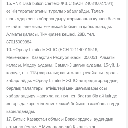
15. «NK Distribution Center» ЖШС (БСН 240840027594)
өзінің таратылатыны туралы хабарлайды. Талап-
шағымдар осы хабарландыру жарияланған күннен бастап
екі ай ішінде мына мекенжай бойынша қабылданады:
Алматы қаласы, Тимирязев көшесі, 28В, тел.
87015009884.
10. «Орнау Limited» ЖШС (БСН 121140019516,
Мекенжайы: Қазақстан Республикасы, 050051, Алматы
қаласы, Медеу ауданы, Самал-3 шағын ауданы, 15-үй, 1-
корпус, н.п. 118) жарғылық капиталдың азайғаны туралы
хабарлайды. «Орнау Limited» ЖШС-не кредиторлардың
барлық талаптары, өтініштері мен шағымдары осы
хабарландыру жарияланған күннен бастап бір ай ішінде
жоғарыда көрсетілген мекенжай бойынша жазбаша түрде
қабылданады.
17. Батыс Қазақстан облысы Бөкей ордасы аудандық
сотында (судья У.Мухангалиева) Қырғызстан