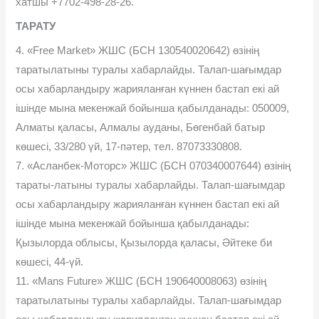
хатшы +7702-498-28-26.
ТАРАТУ
4. «Free Market» ЖШС (БСН 130540020642) өзінің
таратылатыны туралы хабарлайды. Талап-шағымдар
осы хабарландыру жарияланған күннен бастап екі ай
ішінде мына мекенжай бойынша қабылданады: 050009,
Алматы қаласы, Алмалы ауданы, Бөгенбай батыр
көшесі, 33/280 үй, 17-пəтер, тел. 87073330808.
7. «Асланбек-Моторс» ЖШС (БСН 070340007644) өзінің
тараты-латыны туралы хабарлайды. Талап-шағымдар
осы хабарландыру жарияланған күннен бастап екі ай
ішінде мына мекенжай бойынша қабылданады:
Қызылорда облысы, Қызылорда қаласы, Əйтеке би
көшесі, 44-үй.
11. «Mans Future» ЖШС (БСН 190640008063) өзінің
таратылатыны туралы хабарлайды. Талап-шағымдар