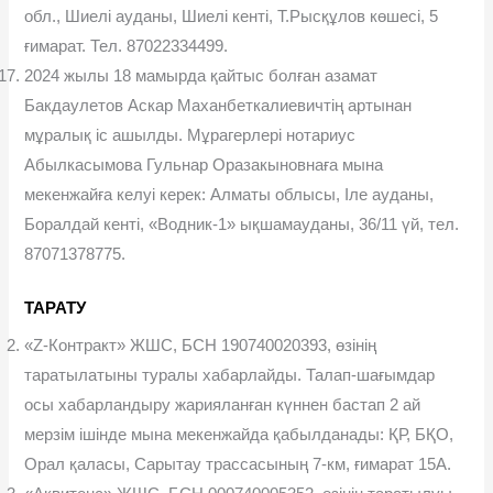
обл., Шиелі ауданы, Шиелі кенті, Т.Рысқұлов көшесі, 5
ғимарат. Тел. 87022334499.
2024 жылы 18 мамырда қайтыс болған азамат
Бакдаулетов Аскар Маханбеткалиевичтің артынан
мұралық іс ашылды. Мұрагерлері нотариус
Абылкасымова Гульнар Оразакыновнаға мына
мекенжайға келуі керек: Алматы облысы, Іле ауданы,
Боралдай кенті, «Водник-1» ықшамауданы, 36/11 үй, тел.
87071378775.
ТАРАТУ
«Z-Контракт» ЖШС, БСН 190740020393, өзінің
таратылатыны туралы хабарлайды. Талап-шағымдар
осы хабарландыру жарияланған күннен бастап 2 ай
мерзім ішінде мына мекенжайда қабылданады: ҚР, БҚО,
Орал қаласы, Сарытау трассасының 7-км, ғимарат 15А.