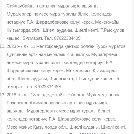
Сайлаубайдың артынан мұралық іс ашылды.
Мұрагерлері немесе мұра туралы білгісі келгендер
нотариус Ғ.А. Шардарбековке келуі керек. Мекенжайы:
Қызылорда обл., Шиелі ауданы, Шиелі кенті, Т.Рысқұлов
көшесі, 5 ғимарат. Тел. 87022334499.
2023 жылы 11 желтоқсанда қайтыс болған Турсымуратов
Дуйсеннің артынан мұралық іс ашылды. Мұрагерлері
немесе мұра туралы білгісі келгендер нотариус Ғ.А.
Шардарбековке келуі керек. Мекенжайы: Қызылорда
обл., Шиелі ауданы, Шиелі кенті, Т.Рысқұлов көшесі, 5
ғимарат. Тел. 87022334499.
2018 жылы 18 шілдеде қайтыс болған Мухамеджанова
Базаркуль Алимжановнаның артынан мұралық іс
ашылды. Мұрагерлері немесе мұра туралы білгісі
келгендер нотариус Ғ.А. Шардарбековке келуі керек.
Мекенжайы: Қызылорда обл., Шиелі ауданы, Шиелі кенті,