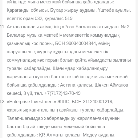
ай ішінде мына мекенжай бойынша қабылданады:
Қарағанды облысы, Бұхар жырау ауданы, Үштөбе ауылы,
есептік орам 032, құрылыс 519.
Астана қаласы әкімдігінің «Роза Бағланова атындағы № 2
Балалар музыка мектебі» мемлекеттік коммуналдық
қазыналық кәсіпорны, БСН 990340004844, өзінің
шаруашылық жүргізу құқығындағы мемлекеттік
коммуналдық кәсіпорын болып қайта ұйымдастырылғаны
туралы хабарлайды. Шағымдар хабарландыру
жарияланған күннен бастап екі ай ішінде мына мекенжай
бойынша қабылданады: Астана қаласы, Шәкен Айманов
көшесі, 8 үй, тел. +7(7172)43-70-49.
«Enterprise Investment» ЖШС, БСН 211240001219,
жарғылық капиталының азайғаны туралы хабарлайды.
Талап-шағымдар хабарландыру жарияланған күннен
бастап бір ай ішінде мына мекенжай бойынша
қабылданады: ҚР, Алматы қаласы, Медеу ауданы,