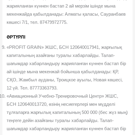
жарияланған күннен бастап 2 ай мерзім ішінде мына
мекенжайда қабылданады: Алматы қаласы, Сауранбаев
көшесі 7/1, тел. 87479972775.
ӘРТҮРЛІ
«PROFIT GRAIN» ЖШС, БСН 120640017941, жарғылық
капиталының азайғаны туралы хабарлайды. Талап-
шағымдар хабарландыру жарияланған күннен бастап бір
ай ішінде мына мекенжай бойынша қабылданады: ҚР,
СҚО, Жамбыл ауданы, Троицкое ауылы, Новая көшесі,
12 үй. Тел. 87773363793.
«Авиационный Учебно-Тренировочный Центр» ЖШС,
БСН 120640013720, өзінің несиегерлері мен мүдделі
тұлғаларға жарғылық капиталының 500 000 (бес жүз мың)
теңгеге дейін азайғаны туралы хабарлайды. Талап-
шағымдар хабарландыру жарияланған күннен бастап бір