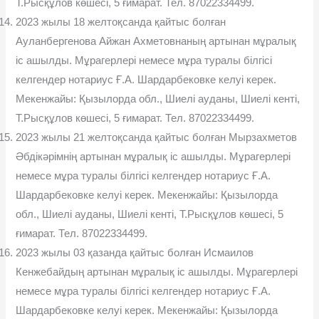
Т.Рысқұлов көшесі, 5 ғимарат. Тел. 87022334499.
2023 жылы 18 желтоқсанда қайтыс болған
Ауланбергенова Айжан Ахметовнаның артынан мұралық
іс ашылды. Мұрагерлері немесе мұра туралы білгісі
келгендер нотариус Ғ.А. Шардарбековке келуі керек.
Мекенжайы: Қызылорда обл., Шиелі ауданы, Шиелі кенті,
Т.Рысқұлов көшесі, 5 ғимарат. Тел. 87022334499.
2023 жылы 21 желтоқсанда қайтыс болған Мырзахметов
Әбдікәрімнің артынан мұралық іс ашылды. Мұрагерлері
немесе мұра туралы білгісі келгендер нотариус Ғ.А.
Шардарбековке келуі керек. Мекенжайы: Қызылорда
обл., Шиелі ауданы, Шиелі кенті, Т.Рысқұлов көшесі, 5
ғимарат. Тел. 87022334499.
2023 жылы 03 қазанда қайтыс болған Исмаилов
Кенжебайдың артынан мұралық іс ашылды. Мұрагерлері
немесе мұра туралы білгісі келгендер нотариус Ғ.А.
Шардарбековке келуі керек. Мекенжайы: Қызылорда