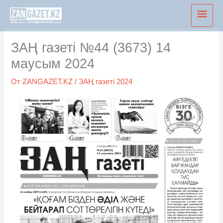
Перейти
Глав
к
мен
содержимому
ЗАҢ газеті №44 (3673) 14
маусым 2024
От
ZANGAZET.KZ
/
ЗАҢ газеті 2024