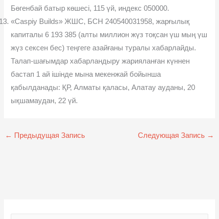
Бөгенбай батыр көшесі, 115 үй, индекс 050000.
«Caspiy Builds» ЖШС, БСН 240540031958, жарғылық
капиталы 6 193 385 (алты миллион жүз тоқсан үш мың үш
жүз сексен бес) теңгеге азайғаны туралы хабарлайды.
Талап-шағымдар хабарландыру жарияланған күннен
бастап 1 ай ішінде мына мекенжай бойынша
қабылданады: ҚР, Алматы қаласы, Алатау ауданы, 20
ықшамаудан, 22 үй.
←
Предыдущая Запись
Следующая Запись
→