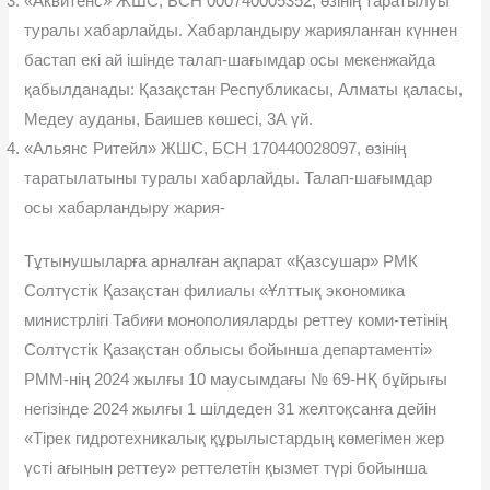
«Аквитенс» ЖШС, БСН 000740005352, өзінің таратылуы
туралы хабарлайды. Хабарландыру жарияланған күннен
бастап екі ай ішінде талап-шағымдар осы мекенжайда
қабылданады: Қазақстан Республикасы, Алматы қаласы,
Медеу ауданы, Баишев көшесі, 3А үй.
«Альянс Ритейл» ЖШС, БСН 170440028097, өзінің
таратылатыны туралы хабарлайды. Талап-шағымдар
осы хабарландыру жария-
Тұтынушыларға арналған ақпарат «Қазсушар» РМК
Солтүстік Қазақстан филиалы «Ұлттық экономика
министрлігі Табиғи монополияларды реттеу коми-тетінің
Солтүстік Қазақстан облысы бойынша департаменті»
РММ-нің 2024 жылғы 10 маусымдағы № 69-НҚ бұйрығы
негізінде 2024 жылғы 1 шілдеден 31 желтоқсанға дейін
«Тірек гидротехникалық құрылыстардың көмегімен жер
үсті ағынын реттеу» реттелетін қызмет түрі бойынша