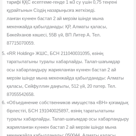
тарифі ҚҚС есептеме-генде 1 м3 су үшін 0,75 теңгені
құрайтынын Сіздің назарыңызға жеткізеді.
ланған күннен бастап 2 ай мерзім ішінде мына
мекенжайда қабылданады: ҚР, Алматы қаласы,
Бөкейханов көшесі, 55В үй, ВП Литер А. Тел.
87715070059.
«RR Holding» ЖШС, БСН 211040031095, өзінің
таратылатыны туралы хабарлайды. Талап-шағымдар
осы хабарландыру жарияланған күннен бастап 2 ай
мерзім ішінде мына мекенжайда қабылданады: Алматы
қаласы, Сейфуллин даңғылы, 512 үй, 20 пәтер. Тел.
87055542658.
«Объединение собственников имущества «ВН» қоғамдық
бірлестігі, БСН 191040025897, өзінің таратылатыны
туралы хабарлайды. Талап-шағымдар осы хабарландыру
жарияланған күннен бастап 2 ай мерзім ішінде мына
мекенжайда қабылданады: 050044, Алматы қаласы,