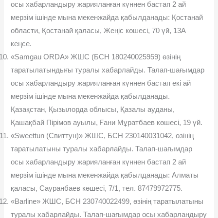
осы хабарландыру жарияланған күннен бастап 2 ай
мерзім ішінде мына мекенжайда қабылданады: Қостанай
области, Қостанай қаласы, Жеңіс көшесі, 70 үй, 13А
кеңсе.
«Samgau ORDA» ЖШС (БСН 180240025959) өзінің
таратылатындығы туралы хабарлайды. Талап-шағымдар
осы хабарландыру жарияланған күннен бастап екі ай
мерзім ішінде мына мекенжайда қабылданады.
Қазақстан, Қызылорда облысы, Қазалы ауданы,
Қашақбай Пірімов ауылы, Ғани Мұратбаев көшесі, 19 үй.
«Sweettun (Свиттун)» ЖШС, БСН 230140031042, өзінің
таратылатыны туралы хабарлайды. Талап-шағымдар
осы хабарландыру жарияланған күннен бастап 2 ай
мерзім ішінде мына мекенжайда қабылданады: Алматы
қаласы, Сауранбаев көшесі, 7/1, тел. 87479972775.
«Barline» ЖШС, БСН 230740022499, өзінің таратылатыны
туралы хабарлайды. Талап-шағымдар осы хабарландыру