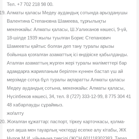
Тел. +7 702 218 98 00.
Алматы қаласы Медеу аудандық сотында арызданушы
Валентина Степановна Шамеева, тұрғылықты
мекенжайы: Алматы қаласы, Ш.Уəлиханов көшесі, 9-үй,
18-шілде 1939 жылы туылған Борис Степанович
Шамеевты қайтыс болған деп тану туралы арызы
бойынша қозғалған азаматтық ісі өндіріске қабылданды.
Аталған азаматтың жүрген жері туралы мəліметтері бар
адамдарға жарияланым берілген күннен бастап үш ай
мерзімде сотқа бұл туралы ақпаратты Алматы қаласы
Медеу аудандық сотына, мекенжайы: Алматы қаласы,
Нүсіпбеков көшесі, 34, тел. 8 (727) 333-12-99, 8 775 304 41
48 хабарлауды сұраймыз.
жоѓалту
Жоғалған құжаттар: паспорт, тіркеу карточкасы, қолма-
қол ақша мен тауарлық чектерді есепке алу кітабы, ЖК
Нұров М.И. ұйымына тиесілі (ЖСН 601118302383, Тараз