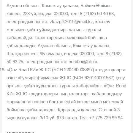
Ақмола облысы, Көкшетау қаласы, Бəйкен Əшімов
көшесі, 228-үй, индекс 020000, тел. 8 (7162) 50 40 63,
электрондық пошта: vkazgtk2015@mail.kz, қосылу
жолымен қайта ұйымдастырылатыны туралы
хабарлайды. Талаптар мына мекенжай бойынша
қабылданады: Ақмола облысы, Көкшетау қаласы,
Шалқар көшесі, 9Б ғимарат, индекс 020000, тел. 8 (7162)
50 93 25, электрондық пошта: burabai@bk.ru.
«Qaz Road KZ» ЖШС (БСН 220440008857) кредиторларға
өзіне «Гумыр» фирмасы» ЖШС (БСН 930140001537) қосу
арқылы қайта құрылғаны туралы хабарлайды. «Qaz Road
KZ» ЖШС кредиторлары-ның талаптары хабарландыру
жарияланған күннен бастап екі ай ішінде мына мекенжай
бойынша қабылданады: Қарағанды қаласы, Степной-3
ықшам ауданы, 3/10-үй, 673-пəтер. Тел. +7 775 729 99 94.