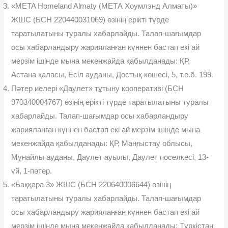
«META Homeland Almaty (МЕТА Хоумлэнд Алматы)»
ЖШС (БСН 220440031069) өзінің ерікті түрде
таратылатыны туралы хабарлайды. Талап-шағымдар
осы хабарландыру жарияланған күннен бастап екі ай
мерзім ішінде мына мекенжайда қабылданады: ҚР,
Астана қаласы, Есіл ауданы, Достық көшесі, 5, т.е.б. 199.
Пəтер иелері «Даулет» тұтыну кооперативі (БСН
970340004767) өзінің ерікті түрде таратылатыны туралы
хабарлайды. Талап-шағымдар осы хабарландыру
жарияланған күннен бастап екі ай мерзім ішінде мына
мекенжайда қабылданады: ҚР, Маңғыстау облысы,
Мұнайлы ауданы, Даулет ауылы, Даулет поселкесі, 13-
үй, 1-пəтер.
«Баққара 3» ЖШС (БСН 220640006644) өзінің
таратылатыны туралы хабарлайды. Талап-шағымдар
осы хабарландыру жарияланған күннен бастап екі ай
мерзім ішінде мына мекенжайда қабылданады: Түркістан