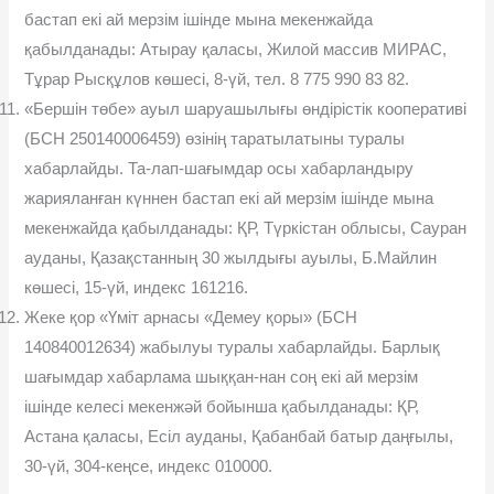
бастап екі ай мерзім ішінде мына мекенжайда
қабылданады: Атырау қаласы, Жилой массив МИРАС,
Тұрар Рысқұлов көшесі, 8-үй, тел. 8 775 990 83 82.
«Бершін төбе» ауыл шаруашылығы өндірістік кооперативі
(БСН 250140006459) өзінің таратылатыны туралы
хабарлайды. Та-лап-шағымдар осы хабарландыру
жарияланған күннен бастап екі ай мерзім ішінде мына
мекенжайда қабылданады: ҚР, Түркістан облысы, Сауран
ауданы, Қазақстанның 30 жылдығы ауылы, Б.Майлин
көшесі, 15-үй, индекс 161216.
Жеке қор «Үміт арнасы «Демеу қоры» (БСН
140840012634) жабылуы туралы хабарлайды. Барлық
шағымдар хабарлама шыққан-нан соң екі ай мерзім
ішінде келесі мекенжəй бойынша қабылданады: ҚР,
Астана қаласы, Есіл ауданы, Қабанбай батыр даңғылы,
30-үй, 304-кеңсе, индекс 010000.