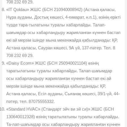
708 232 69 29.
«IT Qoldau» ЖШС (БСН 210940008942) (Астана қаласы,
Нұра ауданы, Достық көшесі, 4-ғимарат, н.п.1), өзінің ерікті
түрде тара-тылатыны туралы хабарлайды. Талап-
шағымдар осы хабарландыру жарияланған күннен бастап
екі ай мерзім ішінде мына мекенжайда қабылданады: ҚР,
Астана қаласы, Сауран көшесі, 9А үй, 137-пəтер. Тел. 8
708 232 69 29.
«Daisy Ecom» ЖШС (БСН 250940021104) өзінің
таратылатыны туралы хабарлайды. Талап-шағымдар
осы хабарландыру жарияланған күннен бастап екі ай
мерзім ішінде мына мекенжайда қабылданады: ҚР,
Астана қаласы, Есіл ауданы, Сығанақ көшесі, 39/1-үй, 44-
пəтер, тел. 87075555332.
«Standard HVAC» (Стандарт эйч ви эй си)» ЖШС (БСН
130640012328) өзінің таратылатыны туралы хабарлайды.
Та-лап-шағымдар осы хабарландыру жарияланған күннен