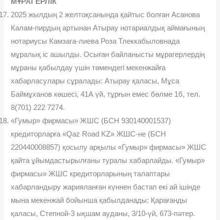
МҰРАГЕРЛIК
2025 жылдың 2 желтоқсанында қайтыс болған Асанова
Калам-пирдың артынан Атырау нотариалдық аймағының
нотариусы Камзага-лиева Роза Тлеккабыловнада
мұралық іс ашылды. Осыған байланысты мұрагерлердің
мұраны қабылдау үшін төмендегі мекенжайға
хабарласулары сұралады: Атырау қаласы, Мұса
Баймұханов көшесі, 41А үй, тұрғын емес бөлме 1б, тел.
8(701) 222 7274.
«Гумыр» фирмасы» ЖШС (БСН 930140001537)
кредиторларға «Qaz Road KZ» ЖШС-не (БСН
220440008857) қосылу арқылы «Гумыр» фирмасы» ЖШС
қайта ұйымдастырылғаны туралы хабарлайды. «Гумыр»
фирмасы» ЖШС кредиторларының талаптары
хабарландыру жарияланған күннен бастап екі ай ішінде
мына мекенжай бойынша қабылданады: Қарағанды
қаласы, Степной-3 ықшам ауданы, 3/10-үй, 673-пəтер.