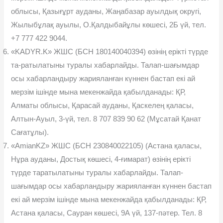
облысы, Қазығұрт ауданы, Жаңабазар ауылдық округі,
Жылыбұлақ ауылы, О.Қалдыбайұлы көшесі, 2Б үй, тел.
+7 777 422 9044.
«KADYR.K» ЖШС (БСН 180140040394) өзінің ерікті түрде
та-ратылатыны туралы хабарлайды. Талап-шағымдар
осы хабарландыру жарияланған күннен бастап екі ай
мерзім ішінде мына мекенжайда қабылданады: ҚР,
Алматы облысы, Қарасай ауданы, Қаскелең қаласы,
Алтын-Ауыл, 3-үй, тел. 8 707 839 90 62 (Мұсатай Қанат
Сағатұлы).
«AmianKZ» ЖШС (БСН 230840022105) (Астана қаласы,
Нұра ауданы, Достық көшесі, 4-ғимарат) өзінің ерікті
түрде таратылатыны туралы хабарлайды. Талап-
шағымдар осы хабарландыру жарияланған күннен бастап
екі ай мерзім ішінде мына мекенжайда қабылданады: ҚР,
Астана қаласы, Сауран көшесі, 9А үй, 137-пəтер. Тел. 8