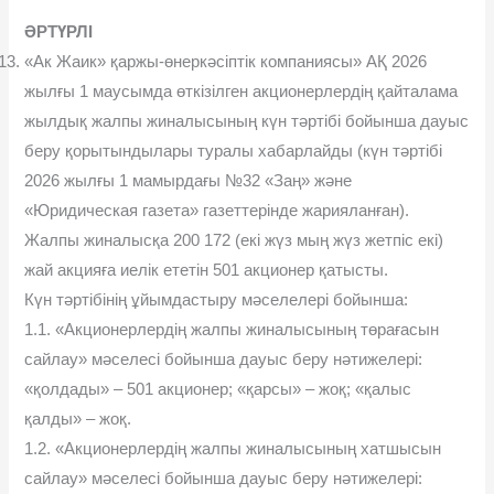
ƏРТҮРЛI
«Ак Жаик» қаржы-өнеркəсіптік компаниясы» АҚ 2026
жылғы 1 маусымда өткізілген акционерлердің қайталама
жылдық жалпы жиналысының күн тəртібі бойынша дауыс
беру қорытындылары туралы хабарлайды (күн тəртібі
2026 жылғы 1 мамырдағы №32 «Заң» жəне
«Юридическая газета» газеттерінде жарияланған).
Жалпы жиналысқа 200 172 (екі жүз мың жүз жетпіс екі)
жай акцияға иелік ететін 501 акционер қатысты.
Күн тəртібінің ұйымдастыру мəселелері бойынша:
1.1. «Акционерлердің жалпы жиналысының төрағасын
сайлау» мəселесі бойынша дауыс беру нəтижелері:
«қолдады» – 501 акционер; «қарсы» – жоқ; «қалыс
қалды» – жоқ.
1.2. «Акционерлердің жалпы жиналысының хатшысын
сайлау» мəселесі бойынша дауыс беру нəтижелері: