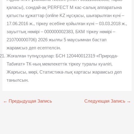
қаласы), сондай-ақ PERFECT M кас-салық аппаратына
қатысты құжаттар (online KZ нұсқасы, шығарылған күні –
17.06.2016 ж., тіркеу есебіне қойылған күні – 03.03.2018 ж.,
зауыттық нөмірі – 000000002383, БКМ тіркеу нөмірі –
210700000706) 2026 жылғы 5 маусымнан бастап
жарамсыз деп есептелсін.
Жоғалған түпнұсқалар: БСН 120440012319 «Природа-
Табиғат» ТК-ның мемлекеттік тіркеу туралы куəлігі,
Жарғысы, мөрі, Статистика-лық картасы жарамсыз деп
танылсын.
←
Предыдущая Запись
Следующая Запись
→