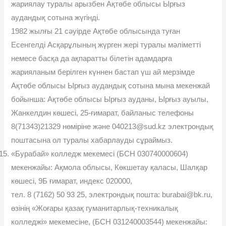
жариялау туралы арызбен Ақтөбе облысы Ырғыз
аудандық сотына жүгінді.
1982 жылғы 21 сəуірде Ақтөбе облысында туған
Есенгелді Асқарұлының жүрген жері туралы мəліметті
немесе басқа да ақпаратты білетін адамдарға
жарияланым берілген күннен бастап үш ай мерзімде
Ақтөбе облысы Ырғыз аудандық сотына мына мекенжай
бойынша: Ақтөбе облысы Ырғыз ауданы, Ырғыз ауылы,
Жанкелдин көшесі, 25-ғимарат, байланыс телефоны
8(71343)21329 нөміріне жəне 040213@sud.kz электрондық
поштасына ол туралы хабарлауды сұраймыз.
«Бурабай» колледж мекемесі (БСН 030740000604)
мекенжайы: Ақмола облысы, Көкшетау қаласы, Шалқар
көшесі, 9Б ғимарат, индекс 020000,
тел. 8 (7162) 50 93 25, электрондық пошта: burabai@bk.ru,
өзінің «Жоғары қазақ гуманитарлық-техникалық
колледжі» мекемесіне, (БСН 031240003544) мекенжайы: