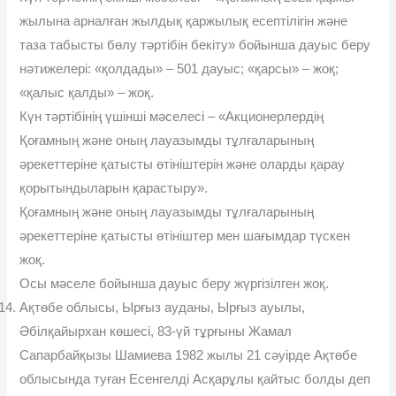
жылына арналған жылдық қаржылық есептілігін жəне
таза табысты бөлу тəртібін бекіту» бойынша дауыс беру
нəтижелері: «қолдады» – 501 дауыс; «қарсы» – жоқ;
«қалыс қалды» – жоқ.
Күн тəртібінің үшінші мəселесі – «Акционерлердің
Қоғамның жəне оның лауазымды тұлғаларының
əрекеттеріне қатысты өтініштерін жəне оларды қарау
қорытындыларын қарастыру».
Қоғамның жəне оның лауазымды тұлғаларының
əрекеттеріне қатысты өтініштер мен шағымдар түскен
жоқ.
Осы мəселе бойынша дауыс беру жүргізілген жоқ.
Ақтөбе облысы, Ырғыз ауданы, Ырғыз ауылы,
Əбілқайырхан көшесі, 83-үй тұрғыны Жамал
Сапарбайқызы Шамиева 1982 жылы 21 сəуірде Ақтөбе
облысында туған Есенгелді Асқарұлы қайтыс болды деп