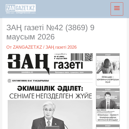
Перейти
Глав
к
мен
содержимому
ЗАҢ газеті №42 (3869) 9
маусым 2026
От
ZANGAZET.KZ
/
ЗАҢ газеті 2026