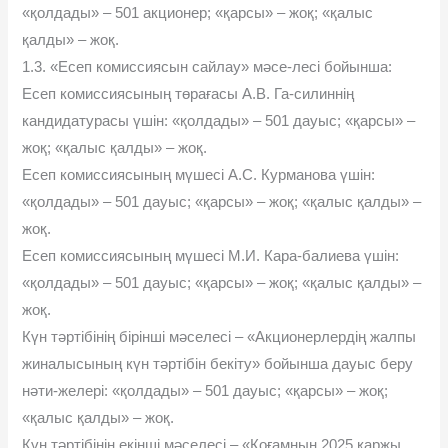
«қолдады» – 501 акционер; «қарсы» – жоқ; «қалыс
қалды» – жоқ.
1.3. «Есеп комиссиясын сайлау» мəсе-лесі бойынша:
Есеп комиссиясының төрағасы А.В. Га-силиннің
кандидатурасы үшін: «қолдады» – 501 дауыс; «қарсы» –
жоқ; «қалыс қалды» – жоқ.
Есеп комиссиясының мүшесі А.С. Курманова үшін:
«қолдады» – 501 дауыс; «қарсы» – жоқ; «қалыс қалды» –
жоқ.
Есеп комиссиясының мүшесі М.И. Кара-балиева үшін:
«қолдады» – 501 дауыс; «қарсы» – жоқ; «қалыс қалды» –
жоқ.
Күн тəртібінің бірінші мəселесі – «Акционерлердің жалпы
жиналысының күн тəртібін бекіту» бойынша дауыс беру
нəти-желері: «қолдады» – 501 дауыс; «қарсы» – жоқ;
«қалыс қалды» – жоқ.
Күн тəртібінің екінші мəселесі – «Қоғамның 2025 қаржы