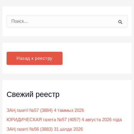
П
о
и
с
к
Назад к реестру
:
Свежий реестр
ЗАҢ газеті №57 (3884) 4 таммыз 2026
ЮРИДИЧЕСКАЯ газета №57 (4057) 4 августа 2026 года
ЗАҢ газеті №56 (3883) 31 шілде 2026