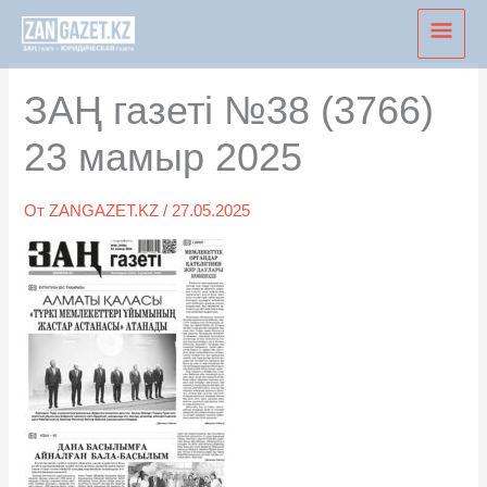
Перейти
Глав
к
мен
содержимому
ЗАҢ газеті №38 (3766)
23 мамыр 2025
От
ZANGAZET.KZ
/
27.05.2025