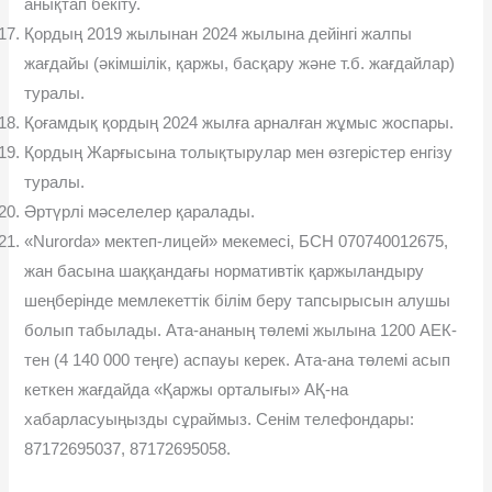
анықтап бекіту.
Қордың 2019 жылынан 2024 жылына дейінгі жалпы
жағдайы (әкімшілік, қаржы, басқару және т.б. жағдайлар)
туралы.
Қоғамдық қордың 2024 жылға арналған жұмыс жоспары.
Қордың Жарғысына толықтырулар мен өзгерістер енгізу
туралы.
Әртүрлі мәселелер қаралады.
«Nurorda» мектеп-лицей» мекемесі, БСН 070740012675,
жан басына шаққандағы нормативтік қаржыландыру
шеңберінде мемлекеттік білім беру тапсырысын алушы
болып табылады. Ата-ананың төлемі жылына 1200 АЕК-
тен (4 140 000 теңге) аспауы керек. Ата-ана төлемі асып
кеткен жағдайда «Қаржы орталығы» АҚ-на
хабарласуыңызды сұраймыз. Сенім телефондары:
87172695037, 87172695058.