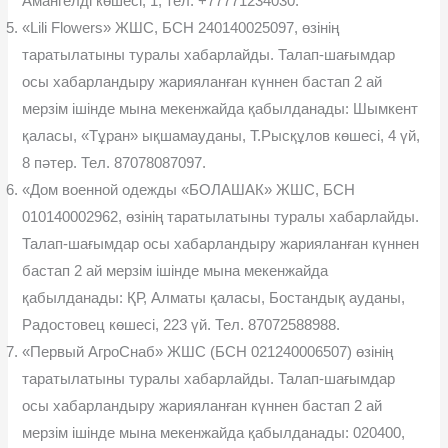
Амангелді көшесі, 1, тел. +77771234030.
«Lili Flowers» ЖШС, БСН 240140025097, өзінің
таратылатыны туралы хабарлайды. Талап-шағымдар
осы хабарландыру жарияланған күннен бастап 2 ай
мерзім ішінде мына мекенжайда қабылданады: Шымкент
қаласы, «Тұран» ықшамауданы, Т.Рысқұлов көшесі, 4 үй,
8 пәтер. Тел. 87078087097.
«Дом военной одежды «БОЛАШАК» ЖШС, БСН
010140002962, өзінің таратылатыны туралы хабарлайды.
Талап-шағымдар осы хабарландыру жарияланған күннен
бастап 2 ай мерзім ішінде мына мекенжайда
қабылданады: ҚР, Алматы қаласы, Бостандық ауданы,
Радостовец көшесі, 223 үй. Тел. 87072588988.
«Первый АгроСнаб» ЖШС (БСН 021240006507) өзінің
таратылатыны туралы хабарлайды. Талап-шағымдар
осы хабарландыру жарияланған күннен бастап 2 ай
мерзім ішінде мына мекенжайда қабылданады: 020400,