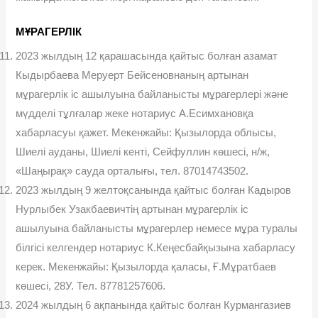
МҰРАГЕРЛІК
2023 жылдың 12 қарашасында қайтыс болған азамат
Кыдырбаева Меруерт Бейсеновнаның артынан
мұрагерлік іс ашылуына байланысты мұрагерлері және
мүдделі тұлғалар жеке нотариус А.Есимхановқа
хабарласуы қажет. Мекенжайы: Қызылорда облысы,
Шиелі ауданы, Шиелі кенті, Сейфуллин көшесі, н/ж,
«Шаңырақ» сауда орталығы, тел. 87014743502.
2023 жылдың 9 желтоқсанында қайтыс болған Кадыров
Нурлыбек Узакбаевичтің артынан мұрагерлік іс
ашылуына байланысты мұрагерлер немесе мұра туралы
білгісі келгендер нотариус К.Кеңесбайқызына хабарласу
керек. Мекенжайы: Қызылорда қаласы, Ғ.Мұратбаев
көшесі, 28У. Тел. 87781257606.
2024 жылдың 6 ақпанында қайтыс болған Курмангазиев