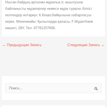
Нысан-байдың артынан мұралық іс ашылуына
байланысты мұрагерлер немесе мұра туралы білгісі
келгендер нотариус К.Кеңесбайқызына хабарласуы
керек. Мекенжайы: Қызылорда қаласы, Ғ.Мұратбаев
көшесі, 28У. Тел. 87781257606.
←
Предыдущая Запись
Следующая Запись
→
П
о
и