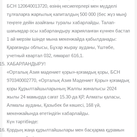
БСН 120640013720, өзінің несиегерлері мен мүдделі
тұлғаларға жарғылық капиталдың 500 000 (бес жүз мың)
теңгеге дейін азайғаны туралы хабарлайды. Талап-
шағымдар осы хабарландыру жарияланған күннен бастап
1 ай мерзім ішінде мына мекенжайда қабылданады:
Қарағанды облысы, Бұхар жырау ауданы, Үштөбе,
учетный квартал 032, ғимарат 616,1.
ХАБАРЛАНДЫРУ!
«Орталық Азия мәдениет қоры»-қоғамдық қоры, БСН
970340002770, «Орталық Азия Мәдениет Қоры» қоғамдық
қоры Құрылтайшыларының Жалпы жиналысы 2024
жылы 24 мамырда сағат 15.30-да ҚР, Алматы қаласы,
Алмалы ауданы, Қазыбек би көшесі, 168 үй,
мекенжайында өтетіндігін хабарлайды.
Күн тәртібінде:
Қордың жаңа құрылтайшылары мен басқарма құрамын