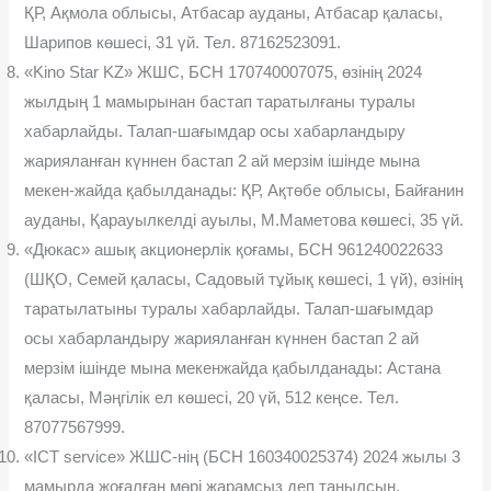
ҚР, Ақмола облысы, Атбасар ауданы, Атбасар қаласы,
Шарипов көшесі, 31 үй. Тел. 87162523091.
«Kino Star KZ» ЖШС, БСН 170740007075, өзінің 2024
жылдың 1 мамырынан бастап таратылғаны туралы
хабарлайды. Талап-шағымдар осы хабарландыру
жарияланған күннен бастап 2 ай мерзім ішінде мына
мекен-жайда қабылданады: ҚР, Ақтөбе облысы, Байғанин
ауданы, Қарауылкелді ауылы, М.Маметова көшесі, 35 үй.
«Дюкас» ашық акционерлік қоғамы, БСН 961240022633
(ШҚО, Семей қаласы, Садовый тұйық көшесі, 1 үй), өзінің
таратылатыны туралы хабарлайды. Талап-шағымдар
осы хабарландыру жарияланған күннен бастап 2 ай
мерзім ішінде мына мекенжайда қабылданады: Астана
қаласы, Мәңгілік ел көшесі, 20 үй, 512 кеңсе. Тел.
87077567999.
«ICT service» ЖШС-нің (БСН 160340025374) 2024 жылы 3
мамырда жоғалған мөрі жарамсыз деп танылсын.