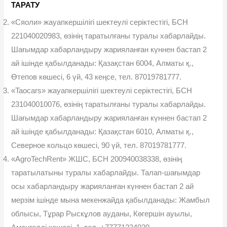
ТАРАТУ
«Сяоли» жауапкершілігі шектеулі серіктестігі, БСН
221040020983, өзінің таратылғаны туралы хабарлайды.
Шағымдар хабарландыру жарияланған күннен бастап 2
ай ішінде қабылданады: Қазақстан 6004, Алматы қ.,
Өтепов көшесі, 6 үй, 43 кеңсе, тел. 87019781777.
«Taocars» жауапкершілігі шектеулі серіктестігі, БСН
231040010076, өзінің таратылғаны туралы хабарлайды.
Шағымдар хабарландыру жарияланған күннен бастап 2
ай ішінде қабылданады: Қазақстан 6010, Алматы қ.,
Северное кольцо көшесі, 90 үй, тел. 87019781777.
«AgroTechRent» ЖШС, БСН 200940038338, өзінің
таратылатыны туралы хабарлайды. Талап-шағымдар
осы хабарландыру жарияланған күннен бастап 2 ай
мерзім ішінде мына мекенжайда қабылданады: Жамбыл
облысы, Тұрар Рыскұлов ауданы, Көгершін ауылы,