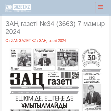
Перейти
Глав
к
мен
содержимому
ЗАҢ газеті №34 (3663) 7 мамыр
2024
От
ZANGAZET.KZ
/
ЗАҢ газеті 2024