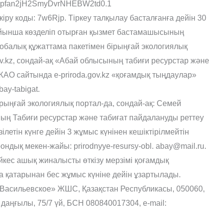
Tpfan2jH2SmyDvrNHEBW2td0.1
ру коды: 7w6Rjp. Тіркеу талқылау басталғанға дейін 30
ойынша көзделіп отырған қызмет бастамашысының
балық құжаттама пакетімен бірыңғай экологиялық
ov.kz, сондай-ақ «Абай облысының табиғи ресурстар және
АО сайтында e-priroda.gov.kz «қоғамдық тыңдаулар»
bay-tabigat.
рыңғай экологиялық портал-да, сондай-ақ: Семей
ның Табиғи ресурстар және табиғат пайдалануды реттеу
летін күнге дейін 3 жұмыс күнінен кешіктірілмейтін
ндық мекен-жайы: prirodnyye-resursy-obl. abay@mail.ru.
йкес ашық жиналысты өткізу мерзімі қоғамдық
қатарынан бес жұмыс күніне дейін ұзартылады.
Васильевское» ЖШС, Қазақстан Республикасы, 050060,
аңғылы, 75/7 үй, БСН 080840017304, е-mail: