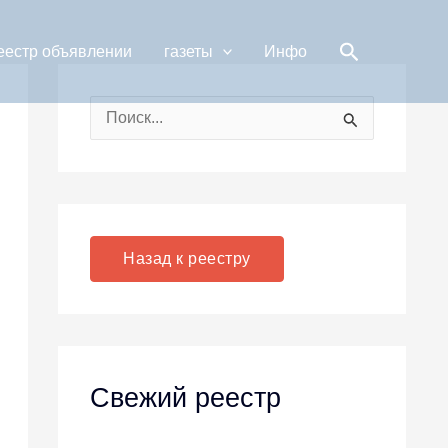
Поиск
еестр объявлении
газеты
Инфо
П
о
и
с
к
Назад к реестру
:
Свежий реестр