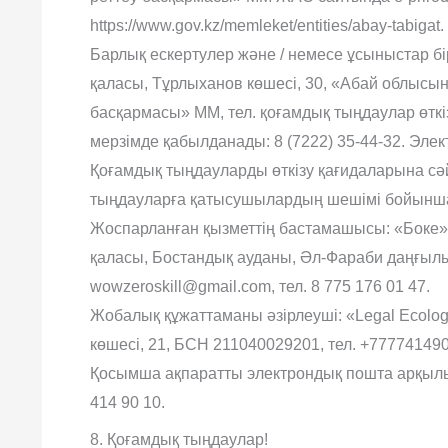
https://www.gov.kz/memleket/entities/abay-tabigat.
Барлық ескертулер және / немесе ұсыныстар бі
қаласы, Тұрлыханов көшесі, 30, «Абай облысы
басқармасы» ММ, тел. қоғамдық тыңдаулар өткізі
мерзімде қабылданады: 8 (7222) 35-44-32. Элект
Қоғамдық тыңдауларды өткізу қағидаларына сә
тыңдауларға қатысушылардың шешімі бойынша 
Жоспарланған қызметтің бастамашысы: «Боке»
қаласы, Бостандық ауданы, Әл-Фараби даңғылы,
wowzeroskill@gmail.com, тел. 8 775 176 01 47.
Жобалық құжаттаманы әзірлеуші: «Legal Ecolo
көшесі, 21, БСН 211040029201, тел. +777741490
Қосымша ақпаратты электрондық пошта арқылы 
414 90 10.
8. Қоғамдық тыңдаулар!