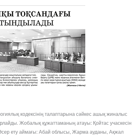
гиялық кодексінің талаптарына сәйкес ашық жиналыс
арлайды. Жобалық құжаттаманың атауы: Қойтас учаскесін
Әсер ету аймағы: Абай облысы, Жарма ауданы, Ақжал