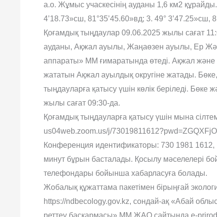
а.о. Жұмыс учаскесінің ауданы 1,6 км2 құрайды. 
4’18.73»сш, 81°35’45.60»вд; 3. 49° 3’47.25»сш, 
Қоғамдық тыңдаулар 09.06.2025 жылы сағат 11
ауданы, Ақжал ауылы, Жаңаөзен ауылы, Ер Жәні
аппараты» ММ ғимаратында өтеді. Ақжал және 
жататын Ақжал ауылдық округіне жатады. Бөке,
тыңдауларға қатысу үшін көлік беріледі. Бөке ж
жылы сағат 09:30-да.
Қоғамдық тыңдауларға қатысу үшін мына сілтеме
us04web.zoom.us/j/73019811612?pwd=ZGQXFj
Конференция идентификаторы: 730 1981 1612, кі
минут бұрын басталады. Қосылу мәселелері б
телефондары бойынша хабарласуға болады.
Жобалық құжаттама пакетімен бірыңғай эколог
https://ndbecology.gov.kz, сондай-ақ «Абай об
реттеу басқармасы» ММ ЖАО сайтында e-priroda