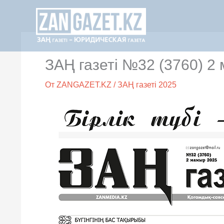
Перейти
к
содержимому
ЗАҢ газеті №32 (3760) 2
От
ZANGAZET.KZ
/
ЗАҢ газеті 2025