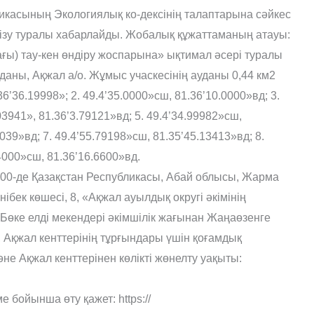
касының Экологиялық ко-дексінің талаптарына сәйкес
ізу туралы хабарлайды. Жобалық құжаттаманың атауы:
ғы) тау-кен өндіру жоспарына» ықтимал әсері туралы
даны, Ақжал а/о. Жұмыс учаскесінің ауданы 0,44 км2
6’36.19998»; 2. 49.4’35.0000»сш, 81.36’10.0000»вд; 3.
03941», 81.36’3.79121»вд; 5. 49.4’34.99982»сш,
3039»вд; 7. 49.4’55.79198»сш, 81.35’45.13413»вд; 8.
.4000»сш, 81.36’16.6600»вд.
:00-де Қазақстан Республикасы, Абай облысы, Жарма
бек көшесі, 8, «Ақжал ауылдық округі әкімінің
Бөке елді мекендері әкімшілік жағынан Жаңаөзенге
 Ақжал кенттерінің тұрғындары үшін қоғамдық
әне Ақжал кенттерінен көлікті жөнелту уақыты:
 бойынша өту қажет: https://