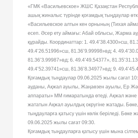
«ГМК «Васильевское» ЖШС Қазақстан Республи
ашық жиналыс түрінде қоғамдық тыңдаулар өтк
«Васильевское алтын кен орнының (Тихая айма
есеп. Әсер ету аймағы: Абай облысы, Жарма ау
құрайды. Координаттар: 1. 49.4’38.4300»сш, 81.3
49.4’26.51996»сш, 81.36’9.99998»вд; 4. 49.4’30.
81.36’3.99987»вд; 6. 49.4’49.54377», 81.35’31.1
49.4’52.39741»сш, 81.36’8.34977»вд; 9. 49.4’45
Қоғамдық тыңдаулар 09.06.2025 жылы сағат 10
ауданы, Ақжал ауылы, Жаңаөзен ауылы, Ер Жәні
аппараты» ММ ғимаратында өтеді. Ақжал және 
жататын Ақжал ауылдық округіне жатады. Бөке,
тыңдауларға қатысу үшін көлік беріледі. Бөке ж
09.06.2025 жылы сағат 09:30.
Қоғамдық тыңдауларға қатысу үшін мына сілтеме