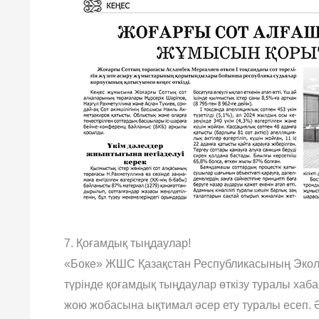
7. Қоғамдық тыңдаулар!
«Боке» ЖШС Қазақстан Республикасының Эколо
түрінде қоғамдық тыңдаулар өткізу туралы хаб
жою жобасына ықтимал әсер ету туралы есеп. 