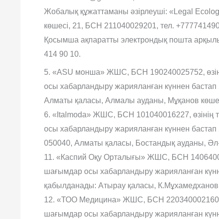
Жобалық құжаттаманы әзірлеуші: «Legal Ecolo
көшесі, 21, БСН 211040029201, тел. +777741490
Қосымша ақпаратты электрондық пошта арқылы 
414 90 10.
5. «ASU монша» ЖШС, БСН 190240025752, өзін
осы хабарландыру жарияланған күннен бастап 
Алматы қаласы, Алмалы ауданы, Мұқанов көшесі
6. «Italmoda» ЖШС, БСН 101040016227, өзінің
осы хабарландыру жарияланған күннен бастап 
050040, Алматы қаласы, Бостандық ауданы, Әл-
11. «Каспий Оқу Орталығы» ЖШС, БСН 1406400
шағымдар осы хабарландыру жарияланған күнн
қабылданады: Атырау қаласы, К.Мұхамедханов к
12. «ТОО Медицина» ЖШС, БСН 220340002160, 
шағымдар осы хабарландыру жарияланған күнн