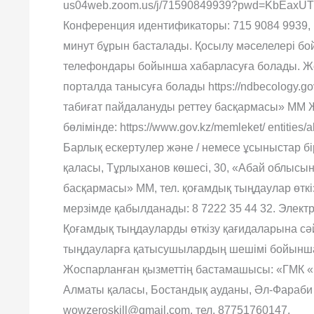
us04web.zoom.us/j/71590849939?pwd=KbEaxU
Конференция идентификаторы: 715 9084 9939, кі
минут бұрын басталады. Қосылу мәселелері б
телефондары бойынша хабарласуға болады. Жо
порталда танысуға болады https://ndbecology.g
табиғат пайдалануды реттеу басқармасы» ММ Ж
бөлімінде: https://www.gov.kz/memleket/ entities/a
Барлық ескертулер және / немесе ұсыныстар бі
қаласы, Тұрлыханов көшесі, 30, «Абай облысы
басқармасы» ММ, тел. қоғамдық тыңдаулар өткізі
мерзімде қабылданады: 8 7222 35 44 32. Электро
Қоғамдық тыңдауларды өткізу қағидаларына сә
тыңдауларға қатысушылардың шешімі бойынша 
Жоспарланған қызметтің бастамашысы: «ГМК «
Алматы қаласы, Бостандық ауданы, Әл-Фараби д
wowzeroskill@gmail.com, тел. 87751760147.