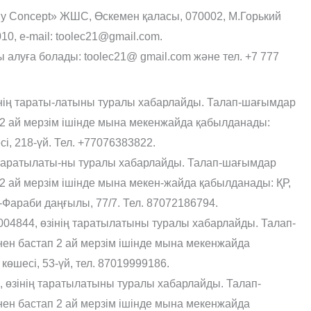
gy Concept» ЖШС, Өскемен қаласы, 070002, М.Горький
10, e-mail: toolec21@gmail.com.
алуға болады: toolec21@ gmail.com және тел. +7 777
ің тараты-латыны туралы хабарлайды. Талап-шағымдар
2 ай мерзім ішінде мына мекенжайда қабылданады:
, 218-үй. Тел. +77076383822.
 таратылаты-ны туралы хабарлайды. Талап-шағымдар
2 ай мерзім ішінде мына мекен-жайда қабылданады: ҚР,
Фараби даңғылы, 77/7. Тел. 87072186794.
04844, өзінің таратылатыны туралы хабарлайды. Талап-
ен бастап 2 ай мерзім ішінде мына мекенжайда
өшесі, 53-үй, тел. 87019999186.
өзінің таратылатыны туралы хабарлайды. Талап-
ен бастап 2 ай мерзім ішінде мына мекенжайда