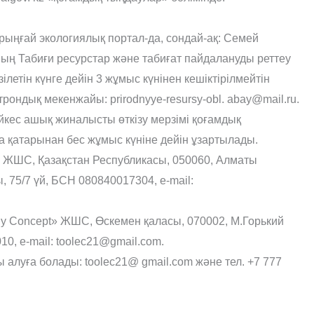
рыңғай экологиялық портал-да, сондай-ақ: Семей
ның Табиғи ресурстар және табиғат пайдалануды реттеу
летін күнге дейін 3 жұмыс күнінен кешіктірілмейтін
рондық мекенжайы: prirodnyye-resursy-obl. abay@mail.ru.
йкес ашық жиналысты өткізу мерзімі қоғамдық
қатарынан бес жұмыс күніне дейін ұзартылады.
 ЖШС, Қазақстан Республикасы, 050060, Алматы
 75/7 үй, БСН 080840017304, е-mail:
gy Concept» ЖШС, Өскемен қаласы, 070002, М.Горький
10, e-mail: toolec21@gmail.com.
алуға болады: toolec21@ gmail.com және тел. +7 777