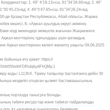
Координаттар: 1. 49° 4’19.13»сш, 81°34’26.60»вд; 2. 49°
81°35’45.23»вд; 4. 49°3’47.65»сш, 81°34’26.24»вд.
:00-де Қазақстан Республикасы, Абай облысы, Жарма
бек көшесі, 8, «Ақжал ауылдық округі әкімінің
Бөке елді мекендері әкімшілік жағынан Жаңаөзенге
 Ақжал кенттерінің тұрғындары үшін қоғамдық
әне Ақжал кенттерінен көлікті жөнелту уақыты 09.06.2025
 бойынша өту қажет: https://
OShb05NsIhFDRubjkydFhQMy.1
ру коды: L113hX. Тіркеу талқылау басталғанға дейін 30
ойынша көзделіп отырған қызмет бастамашысының
иялық порталда танысуға болады
лысының табиғи ресурстар және табиғат пайдалануды
.gov. kz «қоғамдық тыңдаулар» бөлімінде: