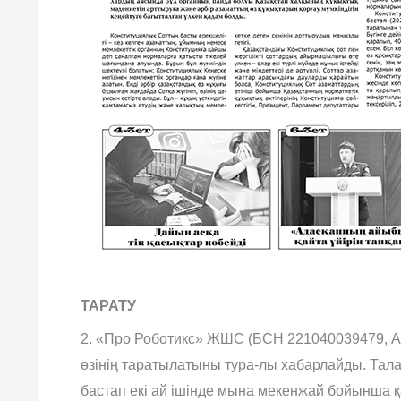
ТАРАТУ
2. «Про Роботикс» ЖШС (БСН 221040039479, Аст
өзінің таратылатыны тура-лы хабарлайды. Та
бастап екі ай ішінде мына мекенжай бойынша 