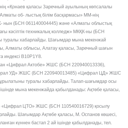
-нің «Қонаев қаласы Заречный ауылының көпсалалы
Алматы об- лыстық білім басқармасы» ММ-нің
К- нын (БСН 061140004445) және «Алматы облыстық
ғы кәсіптік-техникалық колледж» МКҚК-ны (БСН
ны туралы хабарлайды. Шағымдар мына мекенжай
ы, Алматы облысы, Алатау қаласы, Заречный шағын
та индексі B10P1Y8.
ған «Цифрал Актобе» ЖШС (БСН 220940013336),
фрал УД» ЖШС (БСН 220940013485) «Цифрал ЦД» ЖШС
а құрылатыны туралы хабарлайды. Талап-шағымдар осы
 ішінде мына мекенжайда қабылданады: Ақтөбе қаласы,
) «Цифрал ЦТО» ЖШС (БСН 110540016729) қосылу
рлайды. Шағымдар Ақтөбе қаласы, М. Оспанов көшесі,
нған күннен бастап 2 ай ішінде қабылданады, тел.