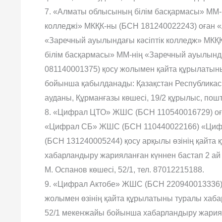
7. «Алматы облысының білім басқармасы» ММ
колледжі» МКҚК-ны (БСН 181240022243) оған «
«Заречный ауылындағы кәсіптік колледж» МКҚ
білім басқармасы» ММ-нің «Заречный ауылында
081140001375) қосу жолымен қайта құрылаты
бойынша қабылданады: Қазақстан Республикас
ауданы, Құрманғазы көшесі, 19/2 құрылыс, пош
8. «Цифрал ЦТО» ЖШС (БСН 110540016729) о
«Цифрал СБ» ЖШС (БСН 110440022166) «Ци
(БСН 131240005244) қосу арқылы өзінің қайт
хабарландыру жарияланған күннен бастап 2 ай
М. Оспанов көшесі, 52/1, тел. 87012215188.
9. «Цифрал Актобе» ЖШС (БСН 220940013336
жолымен өзінің қайта құрылатыны туралы хаба
52/1 мекенжайы бойынша хабарландыру жарияла