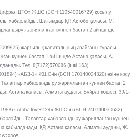
Цифрал ЦТО» ЖШС (БСН 110540016729) қосылу
алы хабарлайды. Шағымдар ҚР, Ақтөбе қаласы, М.
рландыру жарияланған күннен бастап 2 ай ішінде
0009925) жарғылық капиталының азайғаны туралы
ан күннен бастап 1 ай ішінде Астана қаласы, А.
анады. Тел. 8(7172)570086 (ішкі 163).
1894) «АБЗ-1» ЖШС-ін (БСН 170140024320) өзіне қосу
 Талаптар хабарландыру жарияланған күннен бастап 2
ы: Астана қаласы, Алматы ауданы, Бұйрат көшесі, 39/1-
988) «Alpha Invest 24» ЖШС-ін (БСН 240740030632)
абарлайды. Талаптар хабарландыру жарияланған күннен
нша қабылданады: ҚР, Астана қаласы, Алматы ауданы, Ж.
61629005.