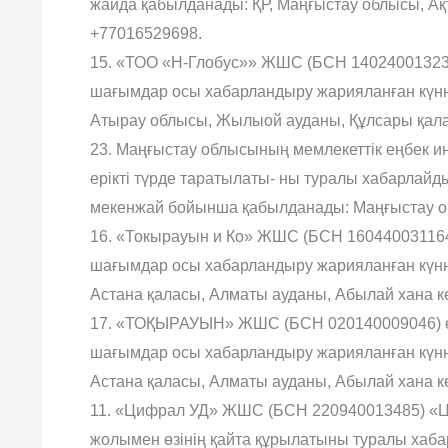
жайда қабылданады: ҚР, Маңғыстау облысы, Ақта
+77016529698.
15. «ТОО «Н-Глобус»» ЖШС (БСН 140240013234)
шағымдар осы хабарландыру жарияланған күнн
Атырау облысы, Жылыой ауданы, Құлсары қаласы
23. Маңғыстау облысының мемлекеттік еңбек и
ерікті түрде таратылаты- ны туралы хабарлайд
мекенжай бойынша қабылданады: Маңғыстау об
16. «Токырауын и Ко» ЖШС (БСН 160440031164
шағымдар осы хабарландыру жарияланған күнн
Астана қаласы, Алматы ауданы, Абылай хана көш
17. «ТОҚЫРАУЫН» ЖШС (БСН 020140009046) өзі
шағымдар осы хабарландыру жарияланған күнн
Астана қаласы, Алматы ауданы, Абылай хана көше
11. «Цифрал УД» ЖШС (БСН 220940013485) «
жолымен өзінің қайта құрылатыны туралы хаба