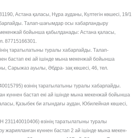
190, Астана қаласы, Нұра ауданы, Күлтегін көшесі, 19/1
 хабарлайды. Талап-шағымдар осы хабарландыру
а мекенжай бойынша қабылданады: Астана қаласы,
ел. 87715166301.
інің таратылатыны туралы хабарлайды. Талап-
ен бастап екі ай ішінде мына мекенжай бойынша
, Сарыжаз ауылы, Әбдра- зақ көшесі, 46, тел.
0015795) өзінің таратылатыны туралы хабарлайды.
н күннен бастап екі ай ішінде мына мекенжай бойынша
ласы, Қазыбек би атындағы аудан, Юбилейная көшесі,
1140010406) өзінің таратылатыны туралы
 жарияланған күннен бастап 2 ай ішінде мына мекен-