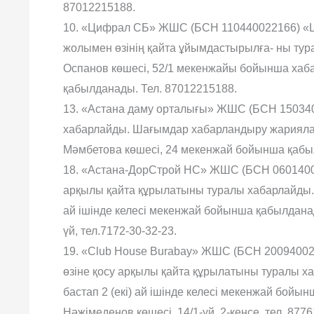
87012215188.
10. «Цифрал СБ» ЖШС (БСН 110440022166) «
жолымен өзінің қайта ұйымдастырылға- ны тур
Оспанов көшесі, 52/1 мекенжайы бойынша хаба
қабылданады. Тел. 87012215188.
13. «Астана даму орталығы» ЖШС (БСН 15034
хабарлайды. Шағымдар хабарландыру жарияланғ
Мәмбетова көшесі, 24 мекенжай бойынша қабылд
18. «Астана-ДорСтрой НС» ЖШС (БСН 06014000
арқылы қайта құрылатыны туралы хабарлайды.
ай ішінде келесі мекенжай бойынша қабылданад
үй, тел.7172-30-32-23.
19. «Club House Burabay» ЖШС (БСН 200940021
өзіне қосу арқылы қайта құрылатыны туралы х
бастап 2 (екі) ай ішінде келесі мекенжай бойы
Нәжімеденов көшесі, 14/1-үй, 2-кеңсе, тел. 877