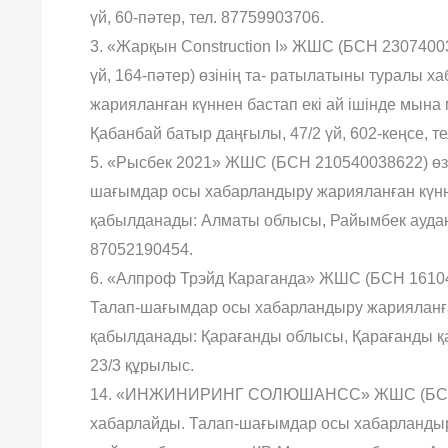
үй, 60-пәтер, тел. 87759903706.
3. «Жарқын Construction I» ЖШС (БСН 230740031
үй, 164-пәтер) өзінің та- ратылатыны туралы
жарияланған күннен бастап екі ай ішінде мын
Қабанбай батыр даңғылы, 47/2 үй, 602-кеңсе, т
5. «Рысбек 2021» ЖШС (БСН 210540038622) өз
шағымдар осы хабарландыру жарияланған күнн
қабылданады: Алматы облысы, Райымбек ауданы
87052190454.
6. «Алпроф Трэйд Караганда» ЖШС (БСН 16104
Талап-шағымдар осы хабарландыру жарияланға
қабылданады: Қарағанды облысы, Қарағанды қа
23/3 құрылыс.
14. «ИНЖИНИРИНГ СОЛЮШАНСС» ЖШС (БСН 23
хабарлайды. Талап-шағымдар осы хабарландыру