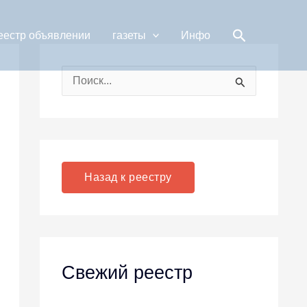
Поиск
еестр объявлении
газеты
Инфо
П
о
и
с
к
Назад к реестру
:
Свежий реестр