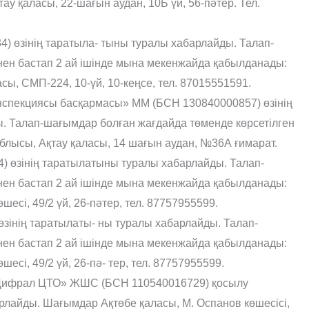
у қаласы, 22-шағын аудан, 10Б үй, 56-пәтер. Тел.
 өзінің таратыла- тыны туралы хабарлайды. Талап-
ен бастап 2 ай ішінде мына мекенжайда қабылданады:
, СМП-224, 10-үй, 10-кеңсе, тел. 87015551591.
нспекциясы басқармасы» ММ (БСН 130840000857) өзінің
ы. Талап-шағымдар болған жағдайда төменде көрсетілген
лысы, Ақтау қаласы, 14 шағын аудан, №36А ғимарат.
) өзінің таратылатыны туралы хабарлайды. Талап-
ен бастап 2 ай ішінде мына мекенжайда қабылданады:
есі, 49/2 үй, 26-пәтер, тел. 87757955599.
нің таратылаты- ны туралы хабарлайды. Талап-
ен бастап 2 ай ішінде мына мекенжайда қабылданады:
сі, 49/2 үй, 26-пә- тер, тел. 87757955599.
Цифрал ЦТО» ЖШС (БСН 110540016729) қосылу
рлайды. Шағымдар Ақтөбе қаласы, М. Оспанов көшесісі,