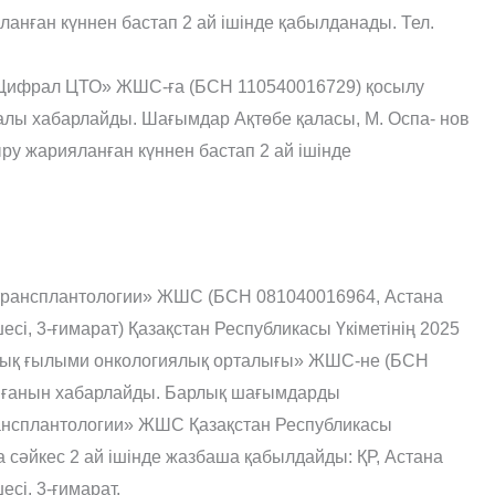
нған күннен бастап 2 ай ішінде қабылданады. Тел.
Цифрал ЦТО» ЖШС-ға (БСН 110540016729) қосылу
алы хабарлайды. Шағымдар Ақтөбе қаласы, М. Оспа- нов
ру жарияланған күннен бастап 2 ай ішінде
 трансплантологии» ЖШС (БСН 081040016964, Астана
есі, 3-ғимарат) Қазақстан Республикасы Үкіметінің 2025
тық ғылыми онкологиялық орталығы» ЖШС-не (БСН
нғанын хабарлайды. Барлық шағымдарды
ансплантологии» ЖШС Қазақстан Республикасы
 сәйкес 2 ай ішінде жазбаша қабылдайды: ҚР, Астана
есі, 3-ғимарат.