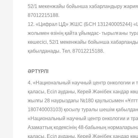
52/1 мекенжайы бойынша хабарландыру жарияла
87012215188.
12. «Цифрал ЦД» ЖШС (БСН 131240005244) «
жолымен өзінің қайта ұйымдас- тырылғаны тур
көшесісі, 52/1 мекенжайы бойынша хабарланды
қабылданады. Тел. 87012215188.
ӘРТҮРЛІ
4. «Национальный научный центр онкологии и
қаласы, Есіл ауданы, Керей Жәнібек хандар көш
жылғы 28 наурыздағы №180 қаулысымен «Ұлт
180740003103) қосылу туралы шешім қабылда
«Национальный научный центр онкологии и тр
Азаматтық кодексінің 48-бабының нормаларына
қаласы, Есіл ауданы, Керей Жәнібек хандар көш