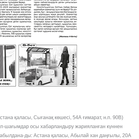
ана қаласы, Сығанақ көшесі, 54А ғимарат, н.п. 90В)
лап-шағымдар осы хабарландыру жарияланған күннен
қабылдана-ды: Астана қаласы, Абылай хан даңғылы, 20А