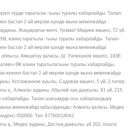
ікті түрде таратыла- тыны туралы хабарлайды. Талап-
ен бастап 2 ай мерзім ішінде мына мекенжайда
уданы, Жаңақорған кенті, Үрзімат Мәдиев көшесі, 72 үй.
, өзінің таратыла- тыны туралы хабарлайды. Талап-
ен бастап 2 ай мерзім ішінде мына мекенжайда
 облысы, Көкшетау қаласы, Ш. Уәлиханов көшесі, 183Е.
тиві» ӨК өзінің таратылатыны туралы хабарлайды.
н күннен бастап 2 ай мерзім ішінде мына мекенжайда
аны, Котлованное ауылы, Садовая көшесі, 5 үй, 2 пәтер.
ы қ., Алмалы ауда­ны, Абылай хан даңғылы, 81 үй, 215
алы хабарлайды. Талап-шағымдар осы хабарландыру
е мына мекенжайда қабылданады: Алматы қаласы, Медеу
индексі 050000. Тел. 87760018042.
 қ., Медеу ауданы, Достық даңғылы, үй 202, пошта