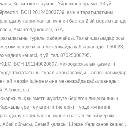
даны, Қызыл кесік ауылы, Үйренкана орамы, 33 үй.
ірлестігі, БСН 201240003739, өзінің таратылатыны
ландыру жарияланған күннен бастап 2 ай мерзім ішінде
сы, Амангелді көшесі, 67А.
таратылатыны туралы хабарлайды. Талап-шағымдар осы
 мерзім ішінде мына мекенжайда қабылданады: 050023,
хмадиев көшесі, 4 үй, тел. 87025300795.
ЖШС, БСН 191140020807, микроқаржылық қызметті
ті түрде тоқтататыны туралы хабарлайды. Талап-шағымдар
екі ай мерзім ішінде мына мекенжайда қабылданады:
 А-5 кеңсесі.
қаржылық қызметті жүргізуге берілген лицензияның
аржылық реттеу агенттігіне ерікті түрде жүгінгені
рландыру жарияланған күннен бастап екі ай мерзім
 Абай облысы, Семей қаласы, Шоқан Уәлиханов көшесі,