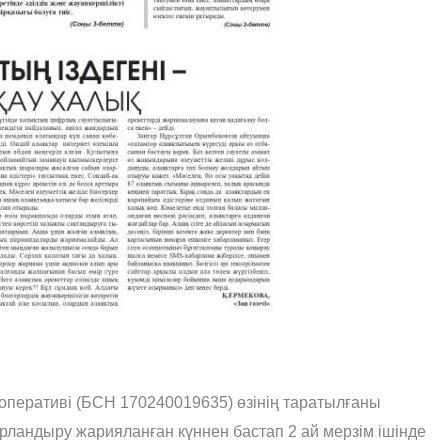
перативі (БСН 170240019635) өзінің таратылғаны
ландыру жарияланған күннен бастап 2 ай мерзім ішінде