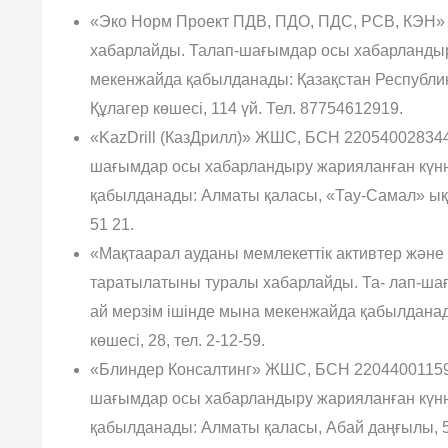
«Эко Норм Проект ПДВ, ПДО, ПДС, РСВ, КЭН»
хабарлайды. Талап-шағымдар осы хабарландыру
мекенжайда қабылданады: Қазақстан Республик
Құлагер көшесі, 114 үй. Тел. 87754612919.
«KazDrill (КазДрилл)» ЖШС, БСН 220540028344,
шағымдар осы хабарландыру жария­ланған күнн
қабылданады: Алматы қаласы, «Тау-Самал» ықш
51 21.
«Мақтаарал ауданы мемлекеттік активтер және
таратылатыны туралы хабарлайды. Та- лап-ша
ай мерзім ішінде мына мекенжайда қабылданад
көшесі, 28, тел. 2-12-59.
«Блиндер Консалтинг» ЖШС, БСН 220440011590,
шағымдар осы хабарландыру жарияланған күнн
қабылданады: Алматы қаласы, Абай даңғылы, 52