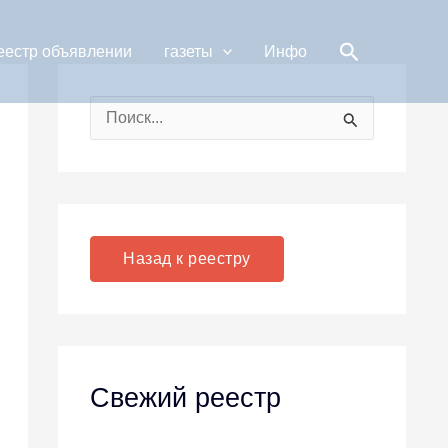
Поиск
еестр объявлении
газеты
Инфо
П
о
и
с
к
Назад к реестру
:
Свежий реестр