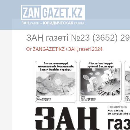
Перейти
к
содержимому
ЗАҢ газеті №23 (3652) 2
От
ZANGAZET.KZ
/
ЗАҢ газеті 2024