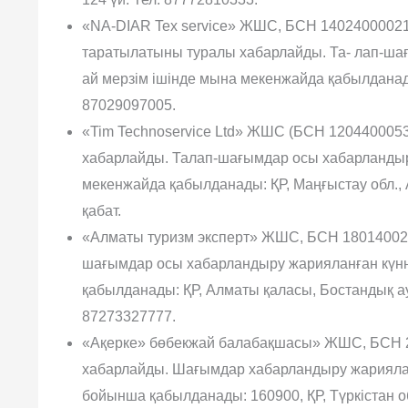
«NA-DIAR Tex service» ЖШС, БСН 140240000212 (
таратылатыны туралы хабарлайды. Та- лап-ша
ай мерзім ішінде мына мекенжайда қабылданады
87029097005.
«Tim Technoservice Ltd» ЖШС (БСН 12044000538
хабарлайды. Талап-шағымдар осы хабарландыру
мекенжайда қабылданады: ҚР, Маңғыстау обл., 
қабат.
«Алматы туризм эксперт» ЖШС, БСН 1801400273
шағымдар осы хабарландыру жария­ланған күнн
қабылданады: ҚР, Алматы қаласы, Бостандық ауд
87273327777.
«Ақерке» бөбекжай балабақшасы» ЖШС, БСН 2
хабарлайды. Шағымдар хабарландыру жари­ялан
бойынша қабылданады: 160900, ҚР, Түркістан 