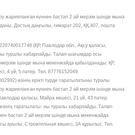
 жарияланған күннен бастап 2 ай мерзім ішінде мына
даны, Достық даңғылы, ғимарат 202, ҚҚ.407, пошта
220740017748 (ҚР, Павлодар обл., Ақсу қаласы,
тыны туралы хабарлайды. Талап-шағымдар осы
мерзім ішінде мына мекенжайда қабылда­нады: ҚР,
, 4 үй, 5 пәтер. Тел. 87776152049.
02992) өзінің ерікті түрде таратылатыны туралы
у жарияланған күннен бастап 2 ай мерзім ішінде мына
авлодар қаласы, Майра көшесі, 21 үй, 43 пәтер.
інің таратылаты- ны туралы хабарлайды. Талап-
ен бастап 2 ай мерзім ішінде мына мекенжайда
сы ауылы, Строительная көшесі, 3А құрылыс. Тел.