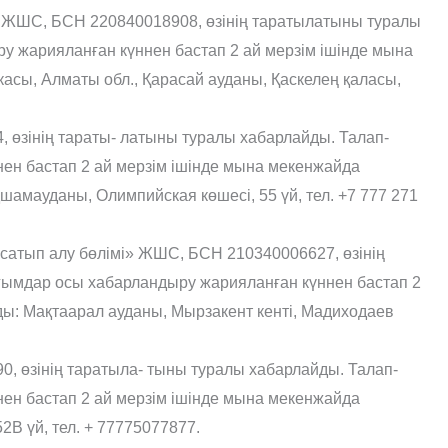
 ЖШС, БСН 220840018908, өзінің таратылатыны туралы
 жарияланған күннен бастап 2 ай мерзім ішінде мына
асы, Алматы обл., Қарасай ауданы, Қаскелең қаласы,
 өзінің тараты- латыны туралы хабарлайды. Талап-
ен бастап 2 ай мерзім ішінде мына мекенжайда
амауданы, Олимпийская көшесі, 55 үй, тел. +7 777 271
 сатып алу бөлімі» ЖШС, БСН 210340006627, өзінің
ғымдар осы хабарландыру жарияланған күннен бастап 2
ы: Мақтаарал ауданы, Мырзакент кенті, Мадиходаев
 өзінің таратыла- тыны туралы хабарлайды. Талап-
ен бастап 2 ай мерзім ішінде мына мекенжайда
В үй, тел. + 77775077877.