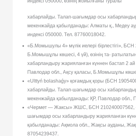
индексі 050000, өзінің жойылғаны туралы
хабарлайды. Талап-шағымдар осы хабарландыру
мекенжайда қабылданады: Алматы қ., Ме­деу ау
индексі 050000. Тел. 87760018042.
«Б.Момышулы 4» мүлік иелері бірлестігі», БСН 
Б.Момышұлы көшесі, 4 үй), өзінің та- ратыла
хабарландыру жарияланған күннен бастап 2 ай 
Павлодар обл., Ақсу қаласы, Б.Момышұлы көшесі
«Ulttyń bolashaǵy» қоғамдық қоры (БСН 1905400
хабарлайды. Талап-шағымдар осы хабарланды­р
мекенжайда қабыл­данады: ҚР, Павлодар обл., П
«Чермет — Жаксы» ЖШС, БСН 210240007562, өз
шағымдар осы хабарландыру жарияланған күнн
қабылданады: Ақмола обл., Жақсы ауданы, Жақ
87054239437.