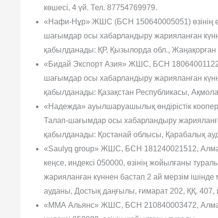
көшесі, 4 үй. Тел. 87754769979.
«Нафи-Нұр» ЖШС (БСН 150640005051) өзінің ер
шағымдар осы хабарландыру жарияланған күнн
қабылданады: ҚР, Қызылорда обл., Жаңақорған а
«Бидай Экспорт Азия» ЖШС, БСН 1806400112208
шағымдар осы хабарландыру жарияланған күнн
қабылданады: Қазақстан Республикасы, Ақмола
«Надежда» ауылшаруашылық өндірістік коопера
Талап-шағымдар осы хабарландыру жарияланға
қабылда­нады: Қостанай облысы, Қарабалық ауд
«Saulyq group» ЖШС, БСН 181240021512, Алмат
кеңсе, индексі 050000, өзінің жойылға­ны тур
жарияланған күннен бастап 2 ай мерзім ішінд
ауданы, Достық даңғылы, ғимарат 202, ҚҚ. 407, 
«ММА Альянс» ЖШС, БСН 210840003472, Алматы