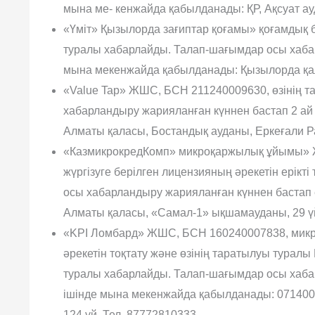
мына ме- кенжайда қабылданады: ҚР, Ақсуат ау
«Үміт» Қызылорда зағиптар қоғамы» қоғамдық б
туралы хабарлайды. Талап-шағымдар осы хабар
мына мекенжайда қабылданады: Қызылорда қала
«Value Tap» ЖШС, БСН 211240009630, өзінің 
хабарландыру жарияланған күннен бастап 2 ай
Алматы қаласы, Бостандық ауданы, Еркеғали Ра
«КазмикрокредКомп» микроқаржылық ұйымы» 
жүргізуге берілген лицензияның әрекетін ерік
осы хабарландыру жарияланған күннен бастап 
Алматы қаласы, «Самал-1» ықшамауданы, 29 үй,
«KPI Ломбард» ЖШС, БСН 160240007838, микро
әрекетін тоқтату және өзінің таратылуы туралы Қ
туралы хабар­лайды. Талап-шағымдар осы хаба
ішінде мына мекенжайда қабылданады: 071400,
124 үй. Тел. 87772810333.