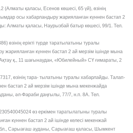
Алматы қала­сы, Есенов көшесі, 65 үй), өзінің
ғымдар осы хабарландыру жарияланған күннен бастап 2
: Алматы қаласы, Наурызбай батыр көшесі, 99/1. Тел.
6) өзінің ерікті түрде таратылатыны туралы
 жа­рияланған күннен бастап 2 ай мерзім ішінде мына
Ақтау қ., 11 шағынаудан, «Юбилейный» СҮ ғимараты, 2
17, өзінің тара- тылатыны туралы хабарлайды. Талап-
ен бастап 2 ай мерзім ішінде мына мекенжайда
аны, әл-Фараби даңғылы, 77/7, н.п. 8А. Тел.
30540045024 өз еркімен таратылатыны туралы
ған күннен бастап 2 ай ішінде келесі мекенжай
обл., Сарыағаш ауданы, Сарыағаш қаласы, Шымкент