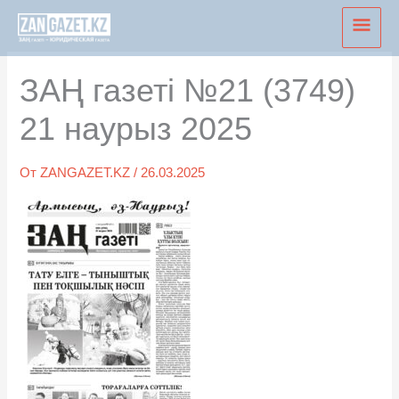
Перейти
Глав
к
мен
содержимому
ЗАҢ газеті №21 (3749)
21 наурыз 2025
От
ZANGAZET.KZ
/
26.03.2025