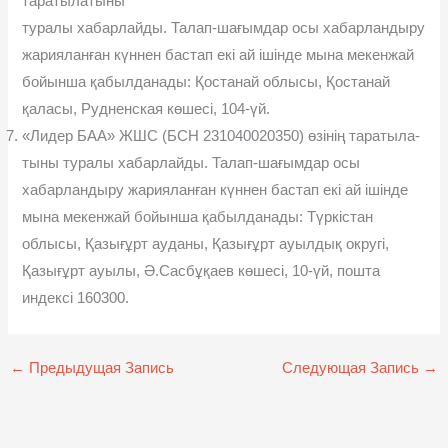
таратылатыны
туралы хабарлайды. Талап-шағымдар осы хабарландыру
жарияланған күннен бастап екі ай ішінде мына мекенжай
бойынша қабылданады: Қостанай облысы, Қостанай
қаласы, Рудненская көшесі, 104-үй.
«Лидер БАА» ЖШС (БСН 231040020350) өзінің таратыла-
тыны туралы хабарлайды. Талап-шағымдар осы
хабарландыру жарияланған күннен бастап екі ай ішінде
мына мекенжай бойынша қабылданады: Түркістан
облысы, Қазығұрт ауданы, Қазығұрт ауылдық округі,
Қазығұрт ауылы, Ә.Сасбұқаев көшесі, 10-үй, пошта
индексі 160300.
←
Предыдущая Запись
Следующая Запись
→