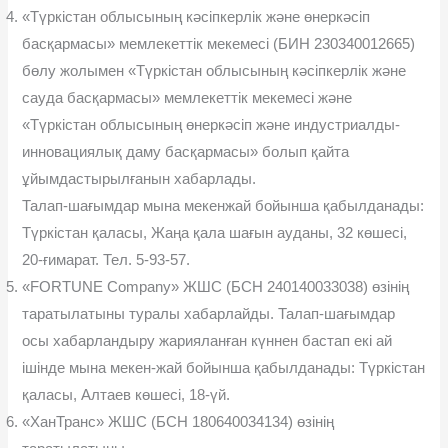
«Түркістан облысының кәсіпкерлік және өнеркәсіп
басқармасы» мемлекеттік мекемесі (БИН 230340012665)
бөлу жолымен «Түркістан облысының кәсіпкерлік және
сауда басқармасы» мемлекеттік мекемесі және
«Түркістан облысының өнеркәсіп және индустриалды-
инновациялық даму басқармасы» болып қайта
ұйымдастырылғанын хабарлады.
Талап-шағымдар мына мекенжай бойынша қабылданады:
Түркістан қаласы, Жаңа қала шағын ауданы, 32 көшесі,
20-ғимарат. Тел. 5-93-57.
«FORTUNE Company» ЖШС (БСН 240140033038) өзінің
таратылатыны туралы хабарлайды. Талап-шағымдар
осы хабарландыру жарияланған күннен бастап екі ай
ішінде мына мекен-жай бойынша қабылданады: Түркістан
қаласы, Алтаев көшесі, 18-үй.
«ХанТранс» ЖШС (БСН 180640034134) өзінің