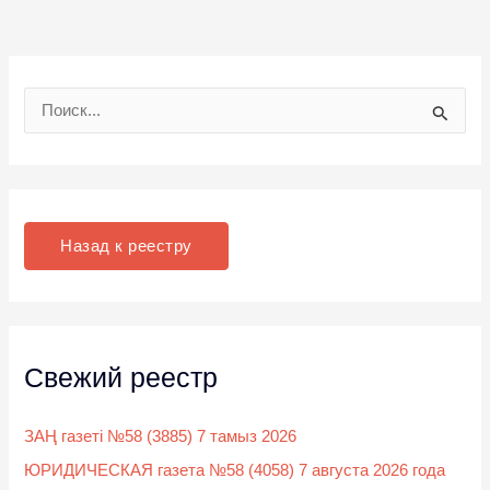
П
о
и
с
к
Назад к реестру
:
Свежий реестр
ЗАҢ газеті №58 (3885) 7 тамыз 2026
ЮРИДИЧЕСКАЯ газета №58 (4058) 7 августа 2026 года