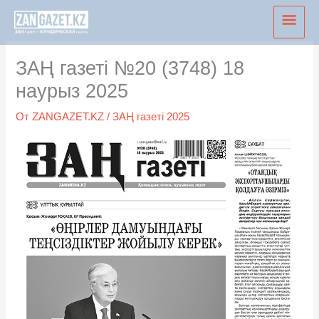
Перейти
Глав
к
мен
содержимому
ЗАҢ газеті №20 (3748) 18
наурыз 2025
От
ZANGAZET.KZ
/
ЗАҢ газеті 2025