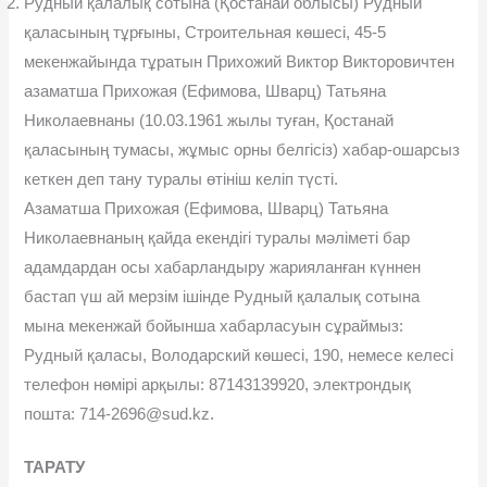
Рудный қалалық сотына (Қостанай облысы) Рудный
қаласының тұрғыны, Строительная көшесі, 45-5
мекенжайында тұратын Прихожий Виктор Викторовичтен
азаматша Прихожая (Ефимова, Шварц) Татьяна
Николаевнаны (10.03.1961 жылы туған, Қостанай
қаласының тумасы, жұмыс орны белгісіз) хабар-ошарсыз
кеткен деп тану туралы өтініш келіп түсті.
Азаматша Прихожая (Ефимова, Шварц) Татьяна
Николаевнаның қайда екендігі туралы мәліметі бар
адамдардан осы хабарландыру жарияланған күннен
бастап үш ай мерзім ішінде Рудный қалалық сотына
мына мекенжай бойынша хабарласуын сұраймыз:
Рудный қаласы, Володарский көшесі, 190, немесе келесі
телефон нөмірі арқылы: 87143139920, электрондық
пошта: 714-2696@sud.kz.
ТАРАТУ