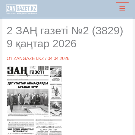
Перейти
Глав
к
мен
содержимому
2 ЗАҢ газеті №2 (3829)
9 қаңтар 2026
От
ZANGAZET.KZ
/
04.04.2026