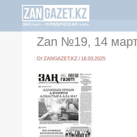
Перейти
к
содержимому
Zan №19, 14 март
От
ZANGAZET.KZ
/
16.03.2025