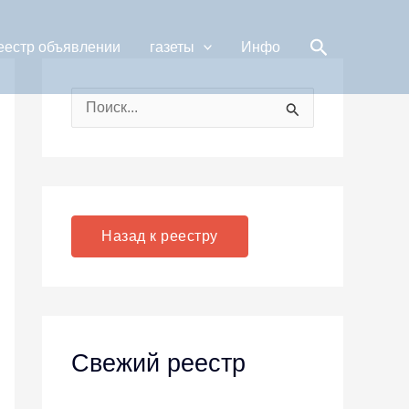
Поиск
еестр объявлении
газеты
Инфо
П
о
и
с
к
Назад к реестру
:
Свежий реестр