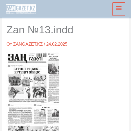
Перейти
Глав
к
мен
содержимому
Zan №13.indd
От
ZANGAZET.KZ
/
24.02.2025