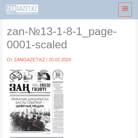
Перейти
Глав
к
мен
содержимому
zan-№13-1-8-1_page-
0001-scaled
От
ZANGAZET.KZ
/
20.02.2024