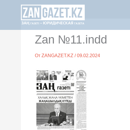
Перейти
к
содержимому
Zan №11.indd
От
ZANGAZET.KZ
/
09.02.2024