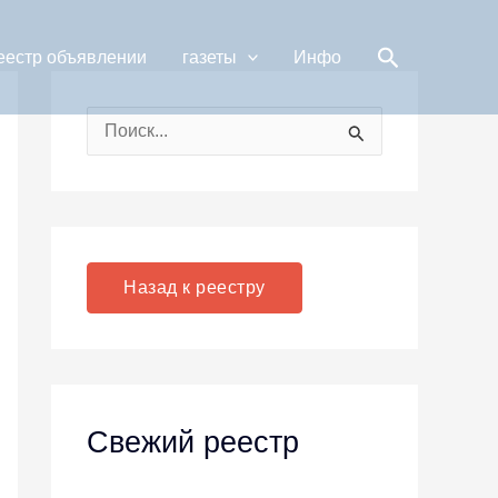
Поиск
еестр объявлении
газеты
Инфо
П
о
и
с
к
Назад к реестру
:
Свежий реестр