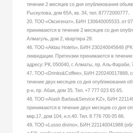
течение 2 месяцев со дня опубликования объявл
Рыскулова, дом 65А, кв. 34, тел. 87772000777.
20. ТОО «Оксигенат», БИН 130640005533, от 07
принимаются в течение 2 месяцев со дня опубли
Алмагуль, дом 2, квартира 28.
46. ТОО «Aktau Hotels», БИН 230240045648 (РК, 
ликвидации. Претензии принимаются в течение
адресу: РК, 050040, г. Алматы, пр. Аль-Фараби, 7
47. ТОО «Drinks&Coffee», БИН 220240017889, 
течение двух месяцев со дня опубликования об
р-н, пр. Абая, дом 35. Тел. +7 777 023 65 65.
48. ТОО «Alash Barlau&Service KZ», БИН 22114
принимаются в течение двух месяцев со дня опу
мкр.17, дом 104, н.п.40. Тел. 8 776 700 05 86.
49. ТОО «Lusso divino», БИН 221140041988 (обла