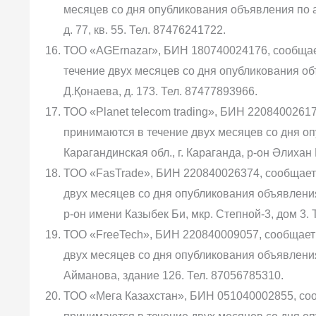
месяцев со дня опубликования объявления по адр
д. 77, кв. 55. Тел. 87476241722.
ТОО «AGErnazar», БИН 180740024176, сообщае
течение двух месяцев со дня опубликования объя
Д.Қонаева, д. 173. Тел. 87477893966.
ТОО «Planet telecom trading», БИН 2208400261
принимаются в течение двух месяцев со дня оп
Карагандинская обл., г. Караганда, р-он Әлихан Б
ТОО «FasTrade», БИН 220840026374, сообщает 
двух месяцев со дня опубликования объявления 
р-он имени Казыбек Би, мкр. Степной-3, дом 3. 
ТОО «FreeTech», БИН 220840009057, сообщает 
двух месяцев со дня опубликования объявления 
Айманова, здание 126. Тел. 87056785310.
ТОО «Мега Казахстан», БИН 051040002855, соо