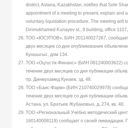
district, Astana, Kazakhstan, notifies that Sole 
appointment of a meeting to present, explain and a
voluntary liquidation procedure. The meeting will t
Dinmukhamed Kunayev st., 8 building, office 1107,
ТОО «ЮСУПОВ», БИН 201140027267, сообщает о
двух месяцев со дня опубликования объявления 
Куншыгыс, дом 134.
ТОО «Оцтүстік-Финанс» (БИН 081240003622) со
течение двух месяцев со дня публикации объявл
пр. Динмухамед Кунаев, зд. 48.
ТОО «Баис-Фарм» (БИН 210740029978) сообщае
течение двух месяцев со дня публикации объявле
Астана, ул. Братьев Жубановых, д. 274, кв. 40.
ТОО «Региональный Учебно методический цент
160140008119) сообщает о своей ликвидации. 