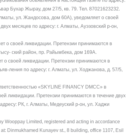
убликования объявления в настоящей газете по адресу:
ьвар Бухар Жырау, дом 27/5, кв. 79. Тел. 87021623232.
лматы, ул. Жандосова, дом 60А), уведомляет о своей
вух месяцев по адресу: г. Алматы, Ауэзовский р-он,
ет о своей ликвидации. Претензии принимаются в
тысу- ский район, пр. Райымбека, дом 169А.
 о своей ликвидации. Претензии принимаются в
в-ления по адресу: г. Алматы, ул. Ходжанова, д. 57/5,
 ответственностью «SKYLINE FINANCY DMCC» в
оей ликвидации. Претензии принимаются в течение двух
дресу: РК, г. Алматы, Медеуский р-он, ул. Хаджи
y Wooppay Limited, registered and acting in accordance
at: Dinmukhamed Kunayev st., 8 building, office 1107, Esil