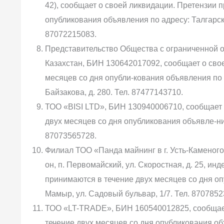
42), сообщает о своей ликвидации. Претензии 
опубликования объявления по адресу: Талгарский
87072215083.
Представительство Общества с ограниченной о
Казахстан, БИН 130642017092, сообщает о сво
месяцев со дня опубли-кования объявления по а
Байзакова, д. 280. Тел. 87477143710.
ТОО «BISI LTD», БИН 130940006710, сообщает 
двух месяцев со дня опубликования объявле-ния 
87073565728.
Филиал ТОО «Панда майнинг в г. Усть-Каменог
он, п. Первомайский, ул. Скоростная, д. 25, ин
принимаются в течение двух месяцев со дня оп
Мамыр, ул. Садовый бульвар, 1/7. Тел. 8707852
ТОО «LT-TRADE», БИН 160540012825, сообщает
течение двух месяцев со дня опубликования объ