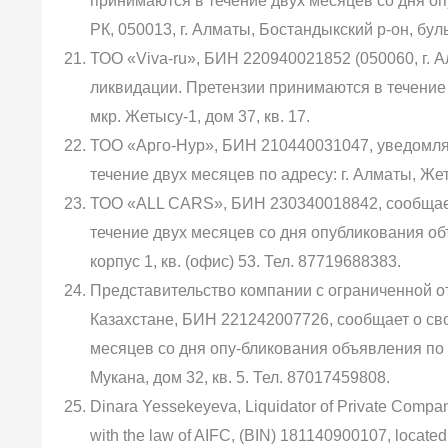
принимаются в течение двух месяцев со дня оп
РК, 050013, г. Алматы, Бостандыкский р-он, бул
ТОО «Viva-ru», БИН 220940021852 (050060, г. А
ликвидации. Претензии принимаются в течение д
мкр. Жетысу-1, дом 37, кв. 17.
ТОО «Арго-Нур», БИН 210440031047, уведомля
течение двух месяцев по адресу: г. Алматы, Же
ТОО «ALL CARS», БИН 230340018842, сообщает
течение двух месяцев со дня опубликования объя
корпус 1, кв. (офис) 53. Тел. 87719688383.
Представительство компании с ограниченной
Казахстане, БИН 221242007726, сообщает о св
месяцев со дня опу-бликования объявления по а
Мукана, дом 32, кв. 5. Тел. 87017459808.
Dinara Yessekeyeva, Liquidator of Private Compan
with the law of AIFC, (BIN) 181140900107, located 