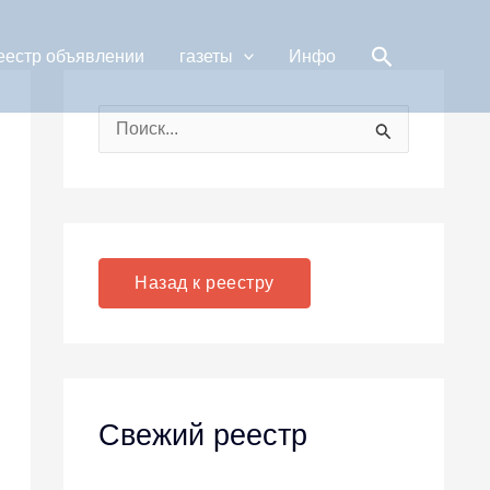
Поиск
еестр объявлении
газеты
Инфо
П
о
и
с
к
Назад к реестру
:
Свежий реестр