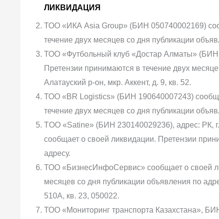
ЛИКВИДАЦИЯ
ТОО «ИКА Asia Group» (БИН 050740002169) со
течение двух месяцев со дня публикации объявл
ТОО «Футбольный клуб «Достар Алматы» (БИН 
Претензии принимаются в течение двух месяцев
Алатауский р-он, мкр. Аккент, д. 9, кв. 52.
ТОО «BR Logistics» (БИН 190640007243) сообщ
течение двух месяцев со дня публикации объявле
TOO «Satine» (БИН 230140029236), адрес: РК, г.
сообщает о своей ликвидации. Претензии прин
адресу.
ТОО «БизнесИнфоСервис» сообщает о своей ли
месяцев со дня публикации объявления по адре
510А, кв. 23, 050022.
ТОО «Мониторинг транспорта Казахстана», БИН 