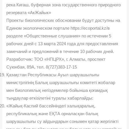
река Кигаш, буферная зона государственного природного
резервата «АкЖайык»
Проекты биологических обосновании будут доступны на
Едином экологическом портале https://ecoportal.kz/в
разделе «Общественные слушания» по истечении 5
рабочих дней с 13 марта 2024 года для предоставления
замечаний и предложений в течение 10 рабочих дней.
Разработчик: ТОО «НПЦРХ», г. Алматы, проспект
Суюнбая, 89А, тел. 8(727)383-17-15
Қазақстан Республикасы Ауыл шаруашылығы
министрлігінің Балық шаруашылығы комитеті жобалар
мен биологиялық негіздемелер бойынша қоғамдық
тыңдаулар өткізілетіні туралы хабарлайды:
«Жайық-Каспий бассейніндегі халықаралық,
республикалық және ЕҚТА орналасқан балық
шаруашылығы су айдындарын сонымен қатар жергілікті