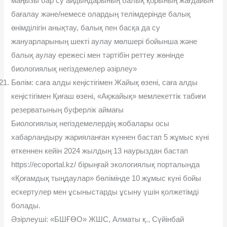
маңызы бар су айдындарының балық қорының жағдайын
бағалау және/немесе олардың телімдерінде балық
өнімділігін анықтау, балық пен басқа да су
жануарларының шекті аулау мөлшері бойынша және
балық аулау ережесі мен тәртібін реттеу жөнінде
биологиялық негіздемелер әзірлеу»
Бөлім: саға алды кеңістігімен Жайық өзені, саға алды
кеңістігімен Қиғаш өзені, «Ақжайық» мемлекеттік табиғи
резерватының буферлік аймағы
Биологиялық негіздемелердің жобалары осы
хабарландыру жарияланған күннен бастап 5 жұмыс күні
өткеннен кейін 2024 жылдың 13 наурыздан бастап
https://ecoportal.kz/ бірыңғай экологиялық порталында
«Қоғамдық тыңдаулар» бөлімінде 10 жұмыс күні бойы
ескертулер мен ұсыныстарды ұсыну үшін қолжетімді
болады.
Әзірлеуші: «БШҒӨО» ЖШС, Алматы қ., Сүйінбай