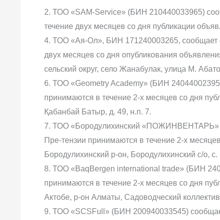
2. ТОО «SAM-Service» (БИН 210440033965) соо
течение двух месяцев со дня публикации объявле
4. ТОО «Ая-Ол», БИН 171240003265, сообщает 
двух месяцев со дня опубликования объявления
сельский округ, село Жанабулак, улица М. Абатов
6. ТОО «Geometry Academy» (БИН 240440023953
принимаются в течение 2-х месяцев со дня публи
Қабанбай Батыр, д. 49, н.п. 7.
7. ТОО «Бородулихинский «ПОЖИНВЕНТАРЬ» (Б
Пре-тензии принимаются в течение 2-х месяцев 
Бородулихинский р-он, Бородулихинский с/о, с. 
8. ТОО «BaqBergen international trade» (БИН 2
принимаются в течение 2-х месяцев со дня публи
Актобе, р-он Алматы, Садоводческий коллектив
9. ТОО «SCSFull» (БИН 200940033545) сообщае