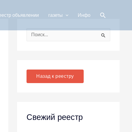
Поиск
еестр объявлении
газеты
Инфо
П
о
и
с
к
Назад к реестру
:
Свежий реестр