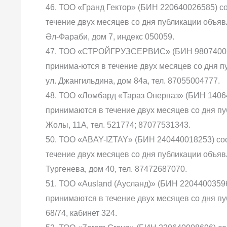
46. ТОО «Гранд Гектор» (БИН 220640026585) с
течение двух месяцев со дня публикации объявл
Әл-Фараби, дом 7, индекс 050059.
47. ТОО «СТРОЙГРУЗСЕРВИС» (БИН 9807400151
принима-ются в течение двух месяцев со дня пу
ул. Джангильдина, дом 84а, тел. 87055004777.
48. ТОО «Ломбард «Тараз Онерпаз» (БИН 14064
принимаются в течение двух месяцев со дня пуб
Жолы, 11А, тел. 521774; 87077531343.
50. ТОО «ABAY-IZTAY» (БИН 240440018253) со
течение двух месяцев со дня публикации объявле
Тургенева, дом 40, тел. 87472687070.
51. ТОО «Ausland (Аусланд)» (БИН 2204400359
принимаются в течение двух месяцев со дня пуб
68/74, кабинет 324.