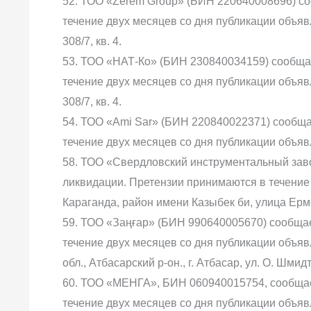
52. ТОО «Zerem Group» (БИН 220640008696) со
течение двух месяцев со дня публикации объявл
308/7, кв. 4.
53. ТОО «НАТ-Ко» (БИН 230840034159) сообщае
течение двух месяцев со дня публикации объявл
308/7, кв. 4.
54. ТОО «Ami Sar» (БИН 220840022371) сообща
течение двух месяцев со дня публикации объявл
58. ТОО «Свердловский инструментальный заво
ликвидации. Претензии принимаются в течение 
Караганда, район имени Казыбек би, улица Ерм
59. ТОО «Заңғар» (БИН 990640005670) сообщае
течение двух месяцев со дня публикации объяв
обл., Атбасарский р-он., г. Атбасар, ул. О. Шмидта,
60. ТОО «МЕНГА», БИН 060940015754, сообщае
течение двух месяцев со дня публикации объявл