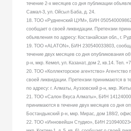
течение 2-х месяцев со дня публикации объявлен
Самал-3, ул. Ойсыл Баба, д. 24.
18. ТОО «Рудненский ЦУМ», БИН 050540009862 (К
сообщает о своей ликвидации. Претензии прин
объявления по адресу: Костанайская обл., г. Руд
19. ТОО «ALATON», БИН 230540033803, сообща
течение двух месяцев со дня опубликования об
р-н, мкр. Кемел, ул. Казанат, дом 2, кв.14. Тел. 
20. ТОО «Коллекторское агентство» Агентство
своей ликвидации. Претензии принимаются в т
по адресу: г. Алматы, Ауэзовский р-н, мкр. Жет
21. ТОО «Салон Вкуса Алматы», БИН 141240001
принимаются в течение двух месяцев со дня оп
Бостандыкский р-н, мкр. Мирас, дом 188/2, офис
22. ТОО «Инновейшн Студио», БИН 21094002349
мкр. Коктем-1, д. 5, кв. 6), сообщает о своей 