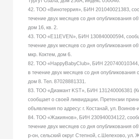
Тургут Озала, дом 256А, индекс 050046.
42. ТОО «Винотеррия», БИН 201040021383, соо
течение двух месяцев со дня опубликования объя
дом 16, кв. 2.
43. ТОО «E11EVEN», БИН 130840000594, сообщ
течение двух месяцев со дня опубликования объ
мкр. Коктем, дом 6.
82. ТОО «HappyBabyClub», БИН 220740010344,
в течение двух месяцев со дня опубликования о
дом 8. Тел. 87028881331.
83. ТОО «Диамант KST», БИН 131240006381 (Коста
сообщает о своей ликвидации. Претензии прин
объявления по адресу: г. Костанай, ул. Воинов-
84. ТОО «Жакиянов», БИН 230940034122, сооб
течение двух месяцев со дня опубликования об
р-он, сельский округ Степной, с.Шелехово, ул. 