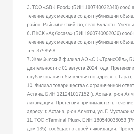
3. ТОО «SBK Food» (БИН 180740022348) сообща
течение двух месяцев со дня публикации объяв
район, Райымбекский с/о, село Булакты, Учетны
6. ПКСК «Ақ босаға» (БИН 960740002036) сооб
течение двух месяцев со дня публикации объявл
тел. 3758558.
7. Жамбылский филиал АО «СК «ТрансОйл», БИ
деятельности с 01 августа 2024 года. Претензи
опубликования объявления по адресу: г. Тараз, у
10. Филиал товарищества с ограниченной отве
Астана, БИН 121241017152 (г. Астана, р-он Алмат
ликвидации. Претензии принимаются в течение
адресу: г. Астана, р-он Алматы, ул. Г. Мустафина,
11. ТОО «Terminal Plus», БИН 180540036053 (РК
дом 135), сообщает о своей ликвидации. Прете