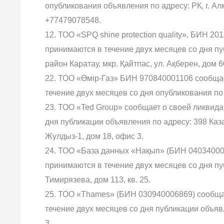
опубликования объявления по адресу: РК, г. Алм
+77479078548.
12. ТОО «SPQ shine protection quality», БИН 2
принимаются в течение двух месяцев со дня пуб
район Каратау, мкр. Қайтпас, ул. Ақберен, дом 
22. ТОО «Өмір-Газ» БИН 970840001106 сообщае
течение двух месяцев со дня опубликования по ад
23. ТОО «Ted Group» сообщает о своей ликвида
дня публикации объявления по адресу: 398 Каза
Жулдыз-1, дом 18, офис 3.
24. ТОО «База данных «Нақып» (БИН 040340004
принимаются в течение двух месяцев со дня пуб
Тимирязева, дом 113, кв. 25.
25. ТОО «Thames» (БИН 030940006869) сообщае
течение двух месяцев со дня публикации объявл
3.