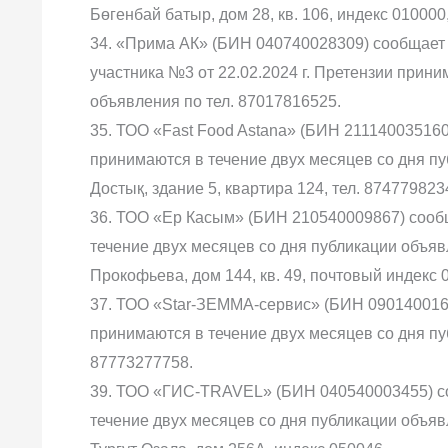
Бөгенбай батыр, дом 28, кв. 106, индекс 010000
34. «Прима АК» (БИН 040740028309) сообщает
участника №3 от 22.02.2024 г. Претензии прин
объявления по тел. 87017816525.
35. ТОО «Fast Food Astana» (БИН 211140035160
принимаются в течение двух месяцев со дня публ
Достық, здание 5, квартира 124, тел. 874779823
36. ТОО «Ер Касым» (БИН 210540009867) сообщ
течение двух месяцев со дня публикации объявл
Прокофьева, дом 144, кв. 49, почтовый индекс 
37. ТОО «Star-ЗЕММА-сервис» (БИН 0901400162
принимаются в течение двух месяцев со дня пуб
87773277758.
39. ТОО «ГИС-TRAVEL» (БИН 040540003455) со
течение двух месяцев со дня публикации объявл