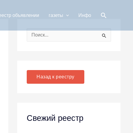
Поиск
еестр объявлении
газеты
Инфо
П
о
и
с
к
Назад к реестру
:
Свежий реестр