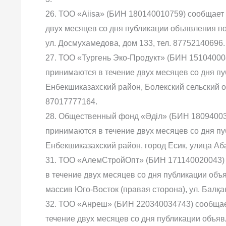
26. ТОО «Aiisa» (БИН 180140010759) сообщает 
двух месяцев со дня публикации объявления по 
ул. Досмухамедова, дом 133, тел. 87752140696.
27. ТОО «Тургень Эко-Продукт» (БИН 15104000
принимаются в течение двух месяцев со дня пу
Енбекшиказахский район, Болекский сельский окр
87017777164.
28. Общественный фонд «Әділ» (БИН 18094003
принимаются в течение двух месяцев со дня пу
Енбекшиказахский район, город Есик, улица Аба
31. ТОО «АлемСтройОпт» (БИН 171140020043) 
в течение двух месяцев со дня публикации объя
массив Юго-Восток (правая сторона), ул. Балқа
32. ТОО «Анреш» (БИН 220340034743) сообщает
течение двух месяцев со дня публикации объявл