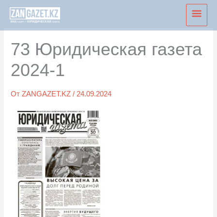
Перейти
Глав
к
мен
содержимому
73 Юридическая газета
2024-1
От
ZANGAZET.KZ
/
24.09.2024