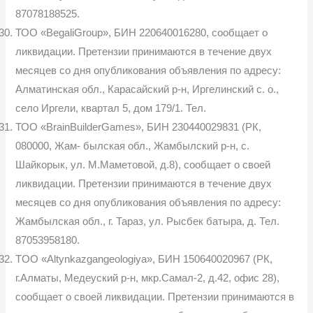
87078188525.
ТОО «BegaliGroup», БИН 220640016280, сообщает о
ликвидации. Претензии принимаются в течение двух
месяцев со дня опубликования объ­явления по адресу:
Алматинская обл., Карасайский р-н, Иргелинский с. о.,
село Иргели, квартал 5, дом 179/1. Тел.
ТОО «BrainBuilderGames», БИН 230440029831 (РК,
080000, Жам- былская обл., Жамбылский р-н, с.
Шайкорык, ул. М.Маметовой, д.8), сооб­щает о своей
ликвидации. Претензии принимаются в течение двух
месяцев со дня опубликования объявления по адресу:
Жамбылская обл., г. Тараз, ул. Рысбек батыра, д. Тел.
87053958180.
TOO «Altynkazgangeologiya», БИН 150640020967 (РК,
г.Алматы, Медеуский р-н, мкр.Самал-2, д.42, офис 28),
сообщает о своей ликвидации. Претензии принимаются в