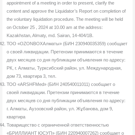
appointment of a meeting in order to present, clarify the
content and approve the Liquidator’s Report on completion of
the voluntary liquidation procedure. The meeting will be held
on October 25 , 2024 at 10.00 am at the address:
Kazakhstan, Almaty, md. Sairan, 14-404/1B.
ТОО «OZONBOXАлматы» (БИН 230940035359) сообщает
о своей ликвидации. Претензии принимаются в течение
двух месяцев со дня публи­кации объявления по адресу:
РК, г. Алматы, Турксибский район, ул. Между­народная,
дом 73, квартира 3, тел.
ТОО «ARSHFMed» (БИН 240540011011) сообщает о
своей ликви­дации. Претензии принимаются в течение
двух месяцев со дня публикации объявления по адресу:
г. Алматы, Ауэзовский район, ул. Жұбанова, дом 9,
квартира
Товарищество с ограниченной ответственностью
«БРИЛЛИАНТ ЮСУП» (БИН 220940007262) сообщает о