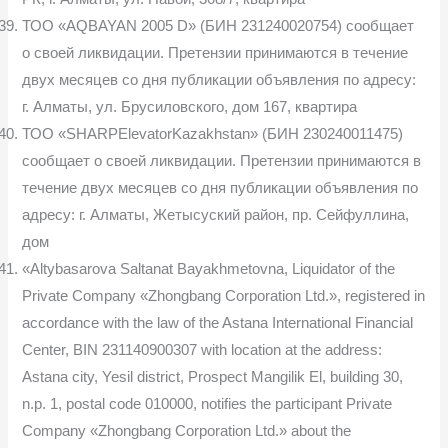
ТОО «AQBAYAN 2005 D» (БИН 231240020754) сообщает
о своей ликвидации. Претензии принимаются в течение
двух месяцев со дня публи­кации объявления по адресу:
г. Алматы, ул. Брусиловского, дом 167, квар­тира
ТОО «SHARPElevatorKazakhstan» (БИН 230240011475)
сообщает о своей ликвидации. Претензии принимаются в
течение двух месяцев со дня публикации объявления по
адресу: г. Алматы, Жетысуский район, пр. Сей­фуллина,
дом
«Altybasarova Saltanat Bayakhmetovna, Liquidator of the
Private Company «Zhongbang Corporation Ltd.», registered in
accordance with the law of the Astana International Financial
Center, BIN 231140900307 with location at the address:
Astana city, Yesil district, Prospect Mangilik El, building 30,
n.p. 1, postal code 010000, notifies the participant Private
Company «Zhongbang Corporation Ltd.» about the