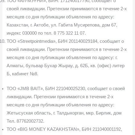
ТОО «АЛ-МУҒНИ», БИН: 171240017790, сообщает о
своей ликви­дации. Претензии принимаются в течение 2-х
месяцев со дня публикации объявления по адресу:
Казахстан, г. Актобе, ул. Габита Мусирепова, дом 67,
индекс 030000 по тел. 8 775 322 11 07.
ТОО «Streetpointmedia», БИН 201140029184, сообщает о
своей ликвидации. Претензии принимаются в течение 2-х
месяцев со дня пу­бликации объявления по адресу: г.
Алматы, бульвар Бухар Жырау, д. 62Б, кв. (офис) литер
Б, кабинет №8.
ТОО «JMB BAIT», БИН 221040025230, сообщает о своей
ликви­дации. Претензии принимаются в течение 2-х
месяцев со дня публикации объявления по адресу:
Жетысуская область, г. Талдыкорган, мкр. Бирлик, дом
Тел. 87762002732.
ТОО «BIG MONEY KAZAKHSTAN», БИН 211040001192,