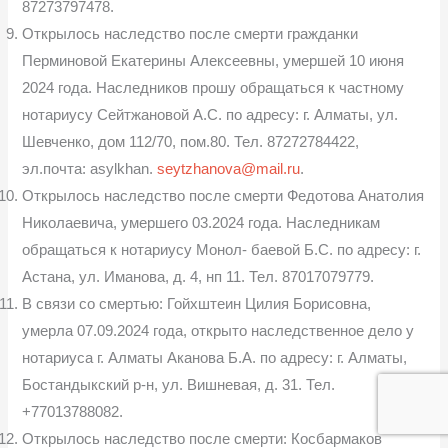
87273797478.
Открылось наследство после смерти гражданки
Перминовой Ека­терины Алексеевны, умершей 10 июня
2024 года. Наследников прошу об­ращаться к частному
нотариусу Сейтжановой А.С. по адресу: г. Алматы, ул.
Шевченко, дом 112/70, пом.80. Тел. 87272784422,
эл.почта: asylkhan.
seytzhanova@mail.ru
.
Открылось наследство после смерти Федотова Анатолия
Николаеви­ча, умершего 03.2024 года. Наследникам
обращаться к нотариусу Монол- баевой Б.С. по адресу: г.
Астана, ул. Иманова, д. 4, нп 11. Тел. 87017079779.
В связи со смертью: Гойхштеин Цилия Борисовна,
умерла 07.09.2024 года, открыто наследственное дело у
нотариуса г. Алматы Аканова Б.А. по адре­су: г. Алматы,
Бостандыкский р-н, ул. Вишневая, д. 31. Тел.
+77013788082.
Открылось наследство после смерти: Косбармаков