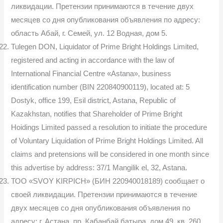
ликвидации. Претензии принимаются в течение двух
месяцев со дня опубликования объявления по адресу:
область Абай, г. Семей, ул. 12 Водная, дом 5.
Tulegen DON, Liquidator of Prime Bright Holdings Limited,
registered and acting in accordance with the law of
International Financial Centre «Astana», business
identification number (BIN 220840900119), located at: 5
Dostyk, office 199, Esil district, Astana, Republic of
Kazakhstan, notifies that Shareholder of Prime Bright
Hoidings Limited passed a resolution to initiate the procedure
of Voluntary Liquidation of Prime Bright Holdings Limited. All
claims and pretensions will be considered in one month since
this advertise by address: 37/1 Mangilik el, 32, Astana.
ТОО «SVOY KIRPICH» (БИН 220940018189) сообщает о
своей ликвидации. Претензии принимаются в течение
двух месяцев со дня опубликования объявления по
адресу: г. Астана, пр. Кабанбай батыра, дом 49, кв. 260.