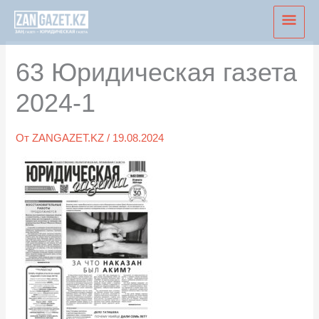
Перейти
Глав
к
мен
содержимому
63 Юридическая газета
2024-1
От
ZANGAZET.KZ
/
19.08.2024