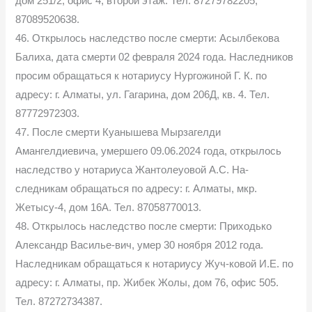
дом 251/2, офис 4, второй этаж. Тел. 87279782205,
87089520638.
46. Открылось наследство после смерти: Асылбекова
Балиха, дата смерти 02 февраля 2024 года. Наследников
просим обращаться к нотариусу Нургожиной Г. К. по
адресу: г. Алматы, ул. Гагарина, дом 206Д, кв. 4. Тел.
87772972303.
47. После смерти Куанышева Мырзагелди
Амангелдиевича, умершего 09.06.2024 года, открылось
наследство у нотариуса Жантолеуовой А.С. На-
следникам обращаться по адресу: г. Алматы, мкр.
Жетысу-4, дом 16А. Тел. 87058770013.
48. Открылось наследство после смерти: Приходько
Александр Василье-вич, умер 30 ноября 2012 года.
Наследникам обращаться к нотариусу Жуч-ковой И.Е. по
адресу: г. Алматы, пр. Жибек Жолы, дом 76, офис 505.
Тел. 87272734387.