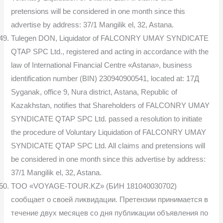
pretensions will be considered in one month since this
advertise by address: 37/1 Mangilik el, 32, Astana.
Tulegen DON, Liquidator of FALCONRY UMAY SYNDICATE
QTAP SPC Ltd., registered and acting in accordance with the
law of International Financial Centre «Astana», business
identification number (BIN) 230940900541, located at: 17Д
Syganak, office 9, Nura district, Astana, Republic of
Kazakhstan, notifies that Shareholders of FALCONRY UMAY
SYNDICATE QTAP SPC Ltd. passed a resolution to initiate
the procedure of Voluntary Liquidation of FALCONRY UMAY
SYNDICATE QTAP SPC Ltd. All claims and pretensions will
be considered in one month since this advertise by address:
37/1 Mangilik el, 32, Astana.
TOO «VOYAGE-TOUR.KZ» (БИН 181040030702)
сообщает о своей ликвидации. Претензии принимается в
течение двух месяцев со дня публикации объявления по