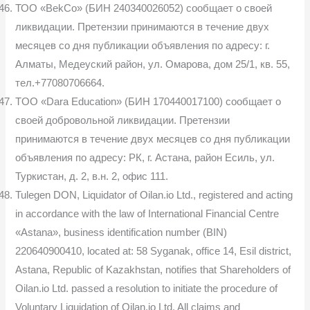
ТОО «BekCo» (БИН 240340026052) сообщает о своей
ликвидации. Претензии принимаются в течение двух
месяцев со дня публикации объявления по адресу: г.
Алматы, Медеуский район, ул. Омарова, дом 25/1, кв. 55,
тел.+77080706664.
TOO «Dara Education» (БИН 170440017100) сообщает о
своей добровольной ликвидации. Претензии
принимаются в течение двух месяцев со дня публикации
объявления по адресу: РК, г. Астана, район Есиль, ул.
Туркистан, д. 2, в.н. 2, офис 111.
Tulegen DON, Liquidator of Oilan.io Ltd., registered and acting
in accordance with the law of International Financial Centre
«Astana», business identification number (BIN)
220640900410, located at: 58 Syganak, office 14, Esil district,
Astana, Republic of Kazakhstan, notifies that Shareholders of
Oilan.io Ltd. passed a resolution to initiate the procedure of
Voluntary Liquidation of Oilan.io Ltd. All claims and