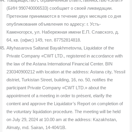
Товарищество с ограниченной ответственностью «Элит»
(БИН 990740006533) сообщает о своей ликвидации.
Претензии принимаются в течение двух месяцев со дня
опубликования объявления по адресу: г. Усть-
Каменогорск, ул. Набережная имени Е.П. Славского, д.
64, кв. (офис) 149, тел. 87752814818.
Altyhasarova Saltanat Bayakhmetovna, Liquidator of the
Private Company «CWT LTD., registered in accordance with
the law of the Astana International Financial Center. BIN
230340900212 with location at the address: Astana city, Yessil
distriet, Turkistan Street, building, 16, no. 50, notifies the
participant Private Company «CWT LTD.» about the
appointment of a meeting in order to présent, elarify the
content and approve the Liquidator’s Report on completion of
the votuntary liquidation procedure. The meeting will be held
on July 29, 2024 at 10.00 am at the address: Kazakhstan,
Almaty, md. Sairan, 14-404/1B.