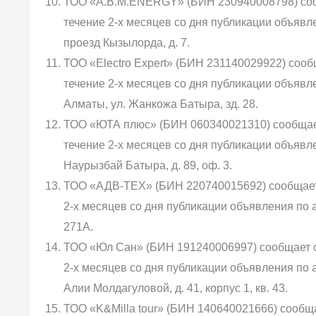
ТОО «A.B.M.ENERGY» (БИН 230940008798) сооб
течение 2-х месяцев со дня публикации объявле
проезд Кызылорда, д. 7.
ТОО «Electro Expert» (БИН 231140029922) соо
течение 2-х месяцев со дня публикации объявлен
Алматы, ул. Жанкожа Батыра, зд. 28.
ТОО «ЮТА плюс» (БИН 060340021310) сообщает
течение 2-х месяцев со дня публикации объявлен
Наурызбай Батыра, д. 89, оф. 3.
ТОО «АДВ-ТЕХ» (БИН 220740015692) сообщает 
2-х месяцев со дня публикации объявления по ад
271А.
ТОО «Юл Сан» (БИН 191240006997) сообщает о
2-х месяцев со дня публикации объявления по адр
Алии Молдагуловой, д. 41, корпус 1, кв. 43.
ТОО «K&Milla tour» (БИН 140640021666) сообщ