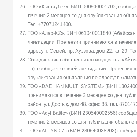
ТОО «Кыстаубек», БИН 000940001703, сообщае
течение 2 месяцев со дня опубликования объявл
Тел. +77071241488.
ТОО «Алар-KZ», БИН 061040011840 (Абайская об
ликвидации. Претензии принимаются в течение
адресу: г. Семей, пр. Ауэзова, дом 22, кв. 29. Т
Объединение собственников имущества «Айтиев
15), сообщает о своей ликвидации. Претензии 
опубликования объявления по адресу: г. Алматы,
ТОО «DAE HAN MULTI SYSTEM» (БИН 130240005
принимаются в течение 2 месяцев со дня публи
район, ул. Достық, дом 48, офис 38, тел. 870147
ТОО «Aqyl Battle» (БИН 230540002556) сообща
течение 2 месяцев со дня публикации объявлени
ТОО «ALTYN 07» (БИН 230640038203) сообщает