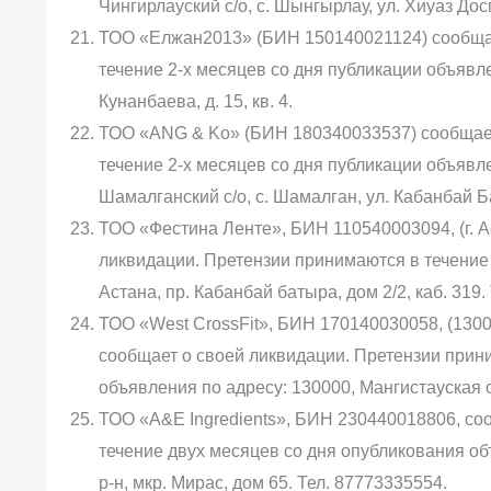
Чингирлауский с/о, с. Шынгырлау, ул. Хиуаз Дос
ТОО «Елжан2013» (БИН 150140021124) сообщае
течение 2-х месяцев со дня публикации объявлени
Кунанбаева, д. 15, кв. 4.
ТОО «ANG & Ko» (БИН 180340033537) сообщает
течение 2-х месяцев со дня публикации объявле
Шамалганский с/о, с. Шамалган, ул. Кабанбай Ба
ТОО «Фестина Ленте», БИН 110540003094, (г. Аст
ликвидации. Претензии принимаются в течение 
Астана, пр. Кабанбай батыра, дом 2/2, каб. 319.
ТОО «West CrossFit», БИН 170140030058, (130000,
сообщает о своей ликвидации. Претензии прин
объявления по адресу: 130000, Мангистауская обл.
ТОО «A&E Ingredients», БИН 230440018806, со
течение двух месяцев со дня опубликования об
р-н, мкр. Мирас, дом 65. Тел. 87773335554.