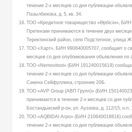
течение 2-х месяцев со дня публикации объявлен
Пазылбекова, д. 5, кв. 34.
ТОО «Кредитное товарищество «Өрбісін», БИН 
Претензии принимаются в течение двух месяцев
Теректинский район, село Подстепное, улица Жи
ТОО «Харт», БИН 990840005707, сообщает о св
месяцев со дня опубликования объявления по адре
ТОО «Nemovitost» (БИН 191240015619) сообщае
течение 2-х месяцев со дня публикации объявлени
Сәкена Сейфуллина, строение 20Б.
ТОО «AVP Group (АВП Групп)» (БИН 1501400237
принимаются в течение 2-х месяцев со дня публ
Бостандыкский р-он, ул. Ауэзова, д. 112/15, н.п. 
ТОО «AQBIDAI Агро» (БИН 210640018816) сооб
течение 2-х месяцев со дня публикации объявле