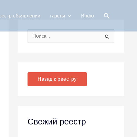
Поиск
еестр объявлении
газеты
Инфо
П
о
и
с
к
Назад к реестру
:
Свежий реестр