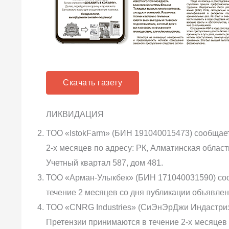
Скачать газету
ЛИКВИДАЦИЯ
ТОО «IstokFarm» (БИН 191040015473) сообщает
2-х месяцев по адресу: РК, Алматинская облас
Учетный квартал 587, дом 481.
ТОО «Арман-Улыкбек» (БИН 171040031590) соо
течение 2 месяцев со дня публикации объявления
ТОО «CNRG Industries» (СиЭнЭрДжи Индастриз
Претензии принимаются в течение 2-х месяцев 